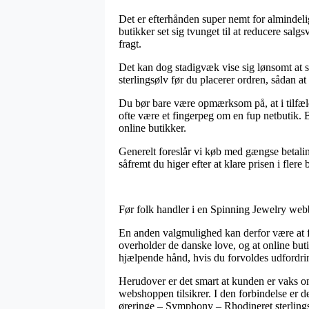
Det er efterhånden super nemt for almindelig
butikker set sig tvunget til at reducere salg
fragt.
Det kan dog stadigvæk vise sig lønsomt at s
sterlingsølv før du placerer ordren, sådan at 
Du bør bare være opmærksom på, at i tilfælde
ofte være et fingerpeg om en fup netbutik. 
online butikker.
Generelt foreslår vi køb med gængse betaling
såfremt du higer efter at klare prisen i flere 
Før folk handler i en Spinning Jewelry webb
En anden valgmulighed kan derfor være at f
overholder de danske love, og at online buti
hjælpende hånd, hvis du forvoldes udfordrin
Herudover er det smart at kunden er vaks om
webshoppen tilsikrer. I den forbindelse er d
øreringe – Symphony – Rhodineret sterlings