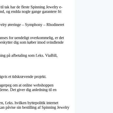
il tak har de fleste Spinning Jewelry e-
bund, og endda nogle gange garantere fri
Jewelry øreringe – Symphony – Rhodineret
 anses for uendeligt overkommelig, er det
 beskytter dig som køber imod svindlende
ing på afbetaling som f.eks. ViaBill,
gvis et tidskrævende projekt.
fingerpeg om at online webshoppen
lerne. Det giver dig anledning til en
 f.eks. hvilken byttepolitik internet
kan påvise sin bestilling af Spinning Jewelry