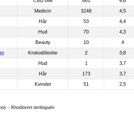
CBD olie
661
4,6
Medicin
3248
4,5
Hår
53
4,4
Hud
70
4,3
Beauty
10
4
om
Krokodilleolie
2
3,8
Hud
1
3,7
Hår
173
3,7
Kvinder
51
2,5
ny – Rhodineret sterlingsølv