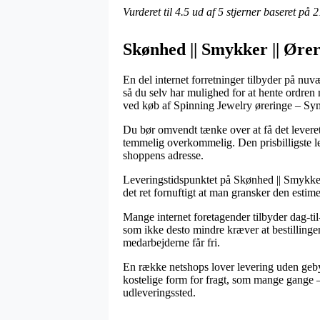
Vurderet til
4.5
ud af 5 stjerner baseret på
2
Skønhed || Smykker || Ører
En del internet forretninger tilbyder på nuv
så du selv har mulighed for at hente ordren 
ved køb af Spinning Jewelry øreringe – Sy
Du bør omvendt tænke over at få det leveret
temmelig overkommelig. Den prisbilligste le
shoppens adresse.
Leveringstidspunktet på Skønhed || Smykker 
det ret fornuftigt at man gransker den esti
Mange internet foretagender tilbyder dag-ti
som ikke desto mindre kræver at bestillingen 
medarbejderne får fri.
En række netshops lover levering uden geby
kostelige form for fragt, som mange gange – o
udleveringssted.