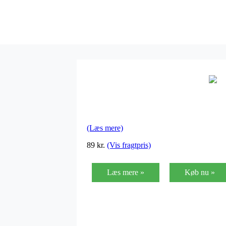
(Læs mere)
89
kr.
(Vis fragtpris)
Læs mere »
Køb nu »