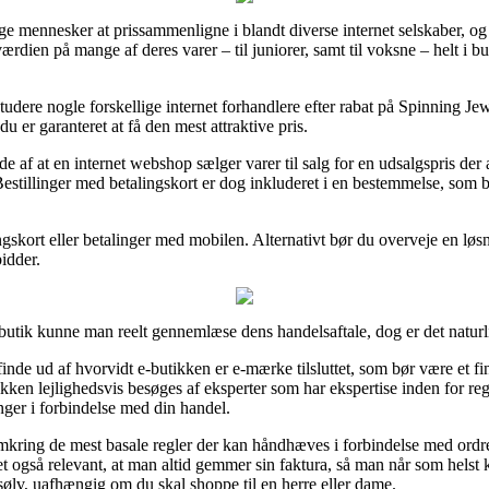
e mennesker at prissammenligne i blandt diverse internet selskaber, og t
sværdien på mange af deres varer – til juniorer, samt til voksne – helt i 
tudere nogle forskellige internet forhandlere efter rabat på Spinning 
du er garanteret at få den mest attraktive pris.
 af at en internet webshop sælger varer til salg for en udsalgspris der
Bestillinger med betalingskort er dog inkluderet i en bestemmelse, som
skort eller betalinger med mobilen. Alternativt bør du overveje en løsn
bidder.
utik kunne man reelt gennemlæse dens handelsaftale, dog er det naturli
inde ud af hvorvidt e-butikken er e-mærke tilsluttet, som bør være et 
kken lejlighedsvis besøges af eksperter som har ekspertise inden for reg
ger i forbindelse med din handel.
kring de mest basale regler der kan håndhæves i forbindelse med ordren,
et også relevant, at man altid gemmer sin faktura, så man når som helst 
ølv, uafhængig om du skal shoppe til en herre eller dame.