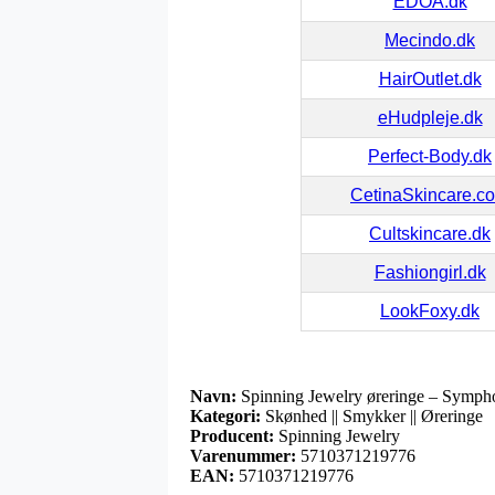
EDOA.dk
Mecindo.dk
HairOutlet.dk
eHudpleje.dk
Perfect-Body.dk
CetinaSkincare.c
Cultskincare.dk
Fashiongirl.dk
LookFoxy.dk
Navn:
Spinning Jewelry øreringe – Sympho
Kategori:
Skønhed || Smykker || Øreringe
Producent:
Spinning Jewelry
Varenummer:
5710371219776
EAN:
5710371219776