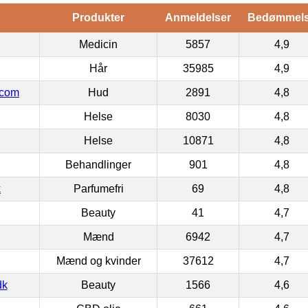
Produkter
Anmeldelser
Bedømmel
Medicin
5857
4,9
Hår
35985
4,9
.com
Hud
2891
4,8
Helse
8030
4,8
Helse
10871
4,8
Behandlinger
901
4,8
k
Parfumefri
69
4,8
Beauty
41
4,7
Mænd
6942
4,7
Mænd og kvinder
37612
4,7
dk
Beauty
1566
4,6