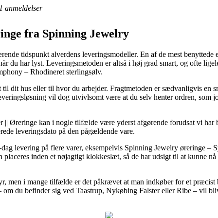
1
anmeldelser
inge fra Spinning Jewelry
ærende tidspunkt alverdens leveringsmodeller. En af de mest benyttede er
når du har lyst. Leveringsmetoden er altså i høj grad smart, og ofte lig
mphony – Rhodineret sterlingsølv.
 til dit hus eller til hvor du arbejder. Fragtmetoden er sædvanligvis 
veringsløsning vil dog utvivlsomt være at du selv henter ordren, som j
|| Øreringe kan i nogle tilfælde være yderst afgørende forudsat vi har
merede leveringsdato på den pågældende vare.
l-dag levering på flere varer, eksempelvis Spinning Jewelry øreringe –
placeres inden et nøjagtigt klokkeslæt, så de har udsigt til at kunne nå 
r, men i mange tilfælde er det påkrævet at man indkøber for et præci
m du befinder sig ved Taastrup, Nykøbing Falster eller Ribe – vil blive a