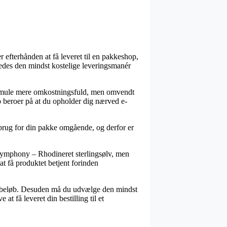
 efterhånden at få leveret til en pakkeshop,
eledes den mindst kostelige leveringsmanér
en smule mere omkostningsfuld, men omvendt
o beroer på at du opholder dig nærved e-
 brug for din pakke omgående, og derfor er
 Symphony – Rhodineret sterlingsølv, men
at få produktet betjent forinden
st beløb. Desuden må du udvælge den mindst
t få leveret din bestilling til et