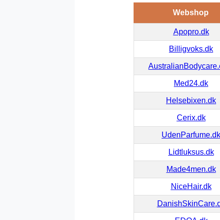
Webshop
Apopro.dk
Billigvoks.dk
AustralianBodycare
Med24.dk
Helsebixen.dk
Cerix.dk
UdenParfume.d
Lidtluksus.dk
Made4men.dk
NiceHair.dk
DanishSkinCare.