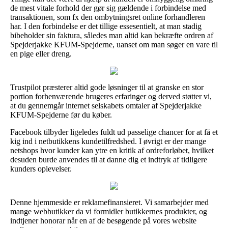
de mest vitale forhold der gør sig gældende i forbindelse med
transaktionen, som fx den ombytningsret online forhandleren
har. I den forbindelse er det tillige essesentielt, at man stadig
bibeholder sin faktura, således man altid kan bekræfte ordren af
Spejderjakke KFUM-Spejderne, uanset om man søger en vare til
en pige eller dreng.
Trustpilot præsterer altid gode løsninger til at granske en stor
portion forhenværende brugeres erfaringer og derved støtter vi,
at du gennemgår internet selskabets omtaler af Spejderjakke
KFUM-Spejderne før du køber.
Facebook tilbyder ligeledes fuldt ud passelige chancer for at få et
kig ind i netbutikkens kundetilfredshed. I øvrigt er der mange
netshops hvor kunder kan ytre en kritik af ordreforløbet, hvilket
desuden burde anvendes til at danne dig et indtryk af tidligere
kunders oplevelser.
Denne hjemmeside er reklamefinansieret. Vi samarbejder med
mange webbutikker da vi formidler butikkernes produkter, og
indtjener honorar når en af de besøgende på vores website