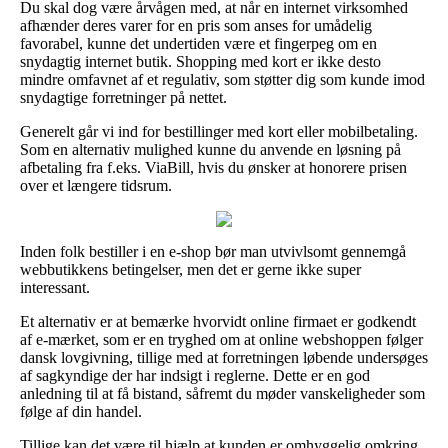
Du skal dog være årvågen med, at når en internet virksomhed
afhænder deres varer for en pris som anses for umådelig
favorabel, kunne det undertiden være et fingerpeg om en
snydagtig internet butik. Shopping med kort er ikke desto
mindre omfavnet af et regulativ, som støtter dig som kunde imod
snydagtige forretninger på nettet.
Generelt går vi ind for bestillinger med kort eller mobilbetaling.
Som en alternativ mulighed kunne du anvende en løsning på
afbetaling fra f.eks. ViaBill, hvis du ønsker at honorere prisen
over et længere tidsrum.
Inden folk bestiller i en e-shop bør man utvivlsomt gennemgå
webbutikkens betingelser, men det er gerne ikke super
interessant.
Et alternativ er at bemærke hvorvidt online firmaet er godkendt
af e-mærket, som er en tryghed om at online webshoppen følger
dansk lovgivning, tillige med at forretningen løbende undersøges
af sagkyndige der har indsigt i reglerne. Dette er en god
anledning til at få bistand, såfremt du møder vanskeligheder som
følge af din handel.
Tillige kan det være til hjælp at kunden er omhyggelig omkring