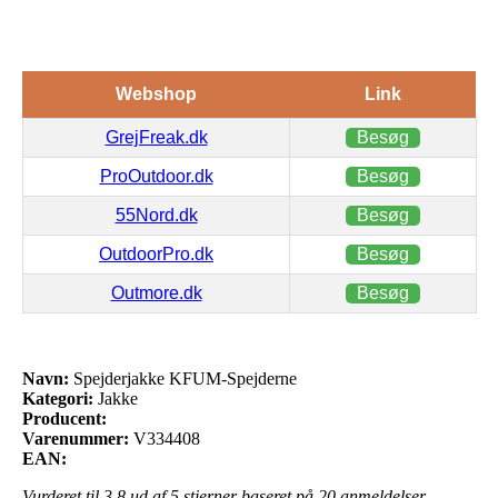
Webshop
Link
GrejFreak.dk
Besøg
ProOutdoor.dk
Besøg
55Nord.dk
Besøg
OutdoorPro.dk
Besøg
Outmore.dk
Besøg
Navn:
Spejderjakke KFUM-Spejderne
Kategori:
Jakke
Producent:
Varenummer:
V334408
EAN:
Vurderet til
3.8
ud af 5 stjerner baseret på
20
anmeldelser