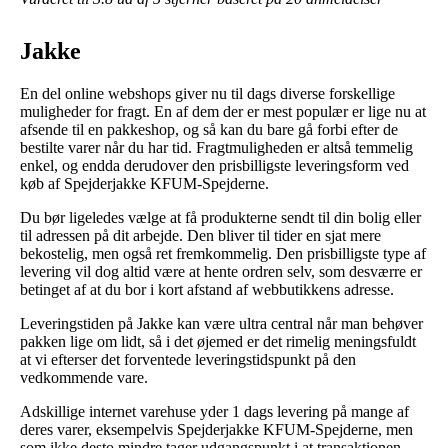
Jakke
En del online webshops giver nu til dags diverse forskellige
muligheder for fragt. En af dem der er mest populær er lige nu at
afsende til en pakkeshop, og så kan du bare gå forbi efter de
bestilte varer når du har tid. Fragtmuligheden er altså temmelig
enkel, og endda derudover den prisbilligste leveringsform ved
køb af Spejderjakke KFUM-Spejderne.
Du bør ligeledes vælge at få produkterne sendt til din bolig eller
til adressen på dit arbejde. Den bliver til tider en sjat mere
bekostelig, men også ret fremkommelig. Den prisbilligste type af
levering vil dog altid være at hente ordren selv, som desværre er
betinget af at du bor i kort afstand af webbutikkens adresse.
Leveringstiden på Jakke kan være ultra central når man behøver
pakken lige om lidt, så i det øjemed er det rimelig meningsfuldt
at vi efterser det forventede leveringstidspunkt på den
vedkommende vare.
Adskillige internet varehuse yder 1 dags levering på mange af
deres varer, eksempelvis Spejderjakke KFUM-Spejderne, men
som ikke desto mindre tager udgangspunkt i at transaktionen