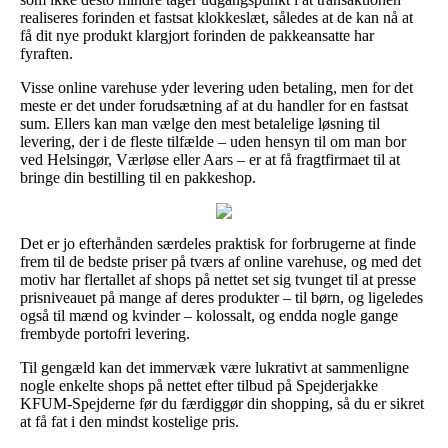
realiseres forinden et fastsat klokkeslæt, således at de kan nå at
få dit nye produkt klargjort forinden de pakkeansatte har
fyraften.
Visse online varehuse yder levering uden betaling, men for det
meste er det under forudsætning af at du handler for en fastsat
sum. Ellers kan man vælge den mest betalelige løsning til
levering, der i de fleste tilfælde – uden hensyn til om man bor
ved Helsingør, Værløse eller Aars – er at få fragtfirmaet til at
bringe din bestilling til en pakkeshop.
Det er jo efterhånden særdeles praktisk for forbrugerne at finde
frem til de bedste priser på tværs af online varehuse, og med det
motiv har flertallet af shops på nettet set sig tvunget til at presse
prisniveauet på mange af deres produkter – til børn, og ligeledes
også til mænd og kvinder – kolossalt, og endda nogle gange
frembyde portofri levering.
Til gengæld kan det immervæk være lukrativt at sammenligne
nogle enkelte shops på nettet efter tilbud på Spejderjakke
KFUM-Spejderne før du færdiggør din shopping, så du er sikret
at få fat i den mindst kostelige pris.