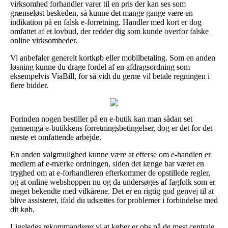
virksomhed forhandler varer til en pris der kan ses som
grænseløst beskeden, så kunne det mange gange være en
indikation på en falsk e-forretning. Handler med kort er dog
omfattet af et lovbud, der redder dig som kunde overfor falske
online virksomheder.
Vi anbefaler generelt kortkøb eller mobilbetaling. Som en anden
løsning kunne du drage fordel af en afdragsordning som
eksempelvis ViaBill, for så vidt du gerne vil betale regningen i
flere bidder.
Forinden nogen bestiller på en e-butik kan man sådan set
gennemgå e-butikkens forretningsbetingelser, dog er det for det
meste et omfattende arbejde.
En anden valgmulighed kunne være at efterse om e-handlen er
medlem af e-mærke ordningen, siden det længe har været en
tryghed om at e-forhandleren efterkommer de opstillede regler,
og at online webshoppen nu og da undersøges af fagfolk som er
meget bekendte med vilkårene. Det er en rigtig god genvej til at
blive assisteret, ifald du udsættes for problemer i forbindelse med
dit køb.
Ligeledes rekommanderer vi at køber er obs på de mest centrale