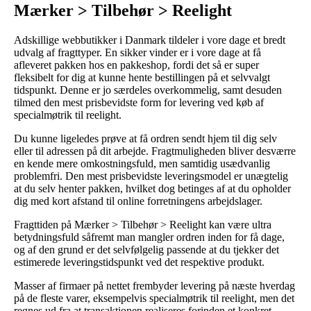
Mærker > Tilbehør > Reelight
Adskillige webbutikker i Danmark tildeler i vore dage et bredt
udvalg af fragttyper. En sikker vinder er i vore dage at få
afleveret pakken hos en pakkeshop, fordi det så er super
fleksibelt for dig at kunne hente bestillingen på et selvvalgt
tidspunkt. Denne er jo særdeles overkommelig, samt desuden
tilmed den mest prisbevidste form for levering ved køb af
specialmøtrik til reelight.
Du kunne ligeledes prøve at få ordren sendt hjem til dig selv
eller til adressen på dit arbejde. Fragtmuligheden bliver desværre
en kende mere omkostningsfuld, men samtidig usædvanlig
problemfri. Den mest prisbevidste leveringsmodel er unægtelig
at du selv henter pakken, hvilket dog betinges af at du opholder
dig med kort afstand til online forretningens arbejdslager.
Fragttiden på Mærker > Tilbehør > Reelight kan være ultra
betydningsfuld såfremt man mangler ordren inden for få dage,
og af den grund er det selvfølgelig passende at du tjekker det
estimerede leveringstidspunkt ved det respektive produkt.
Masser af firmaer på nettet frembyder levering på næste hverdag
på de fleste varer, eksempelvis specialmøtrik til reelight, men det
regnes ud fra at transaktionen realiseres forinden et konkret