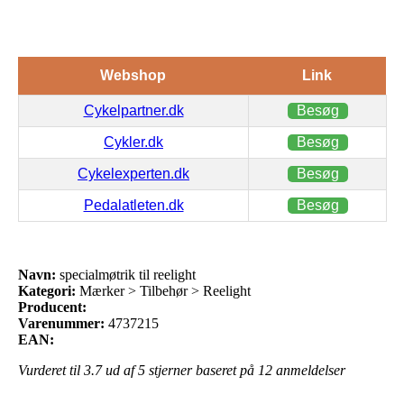
Webshop
Link
Cykelpartner.dk
Besøg
Cykler.dk
Besøg
Cykelexperten.dk
Besøg
Pedalatleten.dk
Besøg
Navn:
specialmøtrik til reelight
Kategori:
Mærker > Tilbehør > Reelight
Producent:
Varenummer:
4737215
EAN:
Vurderet til
3.7
ud af 5 stjerner baseret på
12
anmeldelser