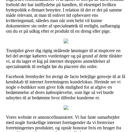
forhold der har indflydelse på handlen, til eksempel hvilken
byttepolitik e-firmaet benytter. I relation til det er det på samme
måde relevant, at man til enhver tid opbevarer ens
kvitteringsmail, således man når som helst vil kunne
dokumentere sin ordre af specialmøtrik til reelight, uafhængig
om du er på udkig efter et produkt til en dreng eller pige.
Trustpilot giver dig rigtig strålende løsninger til at inspicere en
hel del øvrige køberes vurderinger og på grund af dette tilråder
vi, at du tager et kig på internet shoppens anmeldelser af
specialmøtrik til reelight før du placerer din ordre.
Facebook frembyder for øvrigt de facto belejlige genveje til at få
kendskab til internet forretningens kundefokus. Herinde ser vi
nogle e-butikker som giver folk mulighed for at afgive en
bedømmelse af deres købsoplevelse, som lige så vel burde
udnyttes til at bedømme hvor tilfredse kunderne er.
Vores website er annoncefinansieret. Vi har faste samarbejder
med nogle forskellige internet foretagender da vi fremviser
forretningernes produkter, og opnår honorar hvis en bruger fra