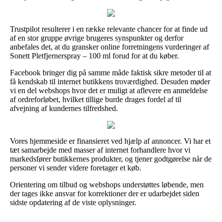
Trustpilot resulterer i en række relevante chancer for at finde ud
af en stor gruppe øvrige brugeres synspunkter og derfor
anbefales det, at du gransker online forretningens vurderinger af
Sonett Pletfjernerspray – 100 ml forud for at du køber.
Facebook bringer dig på samme måde faktisk sikre metoder til at
få kendskab til internet butikkens troværdighed. Desuden møder
vi en del webshops hvor det er muligt at aflevere en anmeldelse
af ordreforløbet, hvilket tillige burde drages fordel af til
afvejning af kundernes tilfredshed.
Vores hjemmeside er finansieret ved hjælp af annoncer. Vi har et
tæt samarbejde med masser af internet forhandlere hvor vi
markedsfører butikkernes produkter, og tjener godtgørelse når de
personer vi sender videre foretager et køb.
Orientering om tilbud og webshops understøttes løbende, men
der tages ikke ansvar for korrektioner der er udarbejdet siden
sidste opdatering af de viste oplysninger.