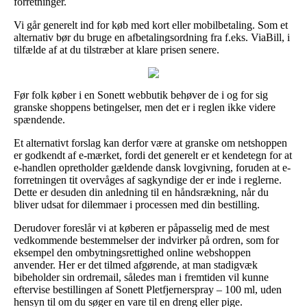
forretninger.
Vi går generelt ind for køb med kort eller mobilbetaling. Som et
alternativ bør du bruge en afbetalingsordning fra f.eks. ViaBill, i
tilfælde af at du tilstræber at klare prisen senere.
Før folk køber i en Sonett webbutik behøver de i og for sig
granske shoppens betingelser, men det er i reglen ikke videre
spændende.
Et alternativt forslag kan derfor være at granske om netshoppen
er godkendt af e-mærket, fordi det generelt er et kendetegn for at
e-handlen opretholder gældende dansk lovgivning, foruden at e-
forretningen tit overvåges af sagkyndige der er inde i reglerne.
Dette er desuden din anledning til en håndsrækning, når du
bliver udsat for dilemmaer i processen med din bestilling.
Derudover foreslår vi at køberen er påpasselig med de mest
vedkommende bestemmelser der indvirker på ordren, som for
eksempel den ombytningsrettighed online webshoppen
anvender. Her er det tilmed afgørende, at man stadigvæk
bibeholder sin ordremail, således man i fremtiden vil kunne
eftervise bestillingen af Sonett Pletfjernerspray – 100 ml, uden
hensyn til om du søger en vare til en dreng eller pige.