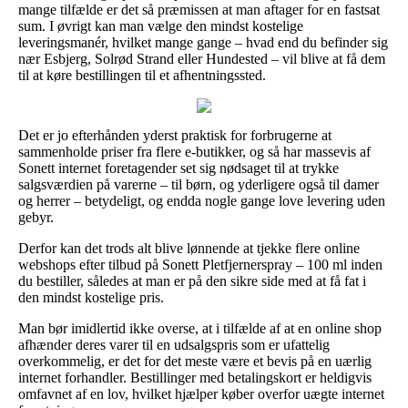
mange tilfælde er det så præmissen at man aftager for en fastsat
sum. I øvrigt kan man vælge den mindst kostelige
leveringsmanér, hvilket mange gange – hvad end du befinder sig
nær Esbjerg, Solrød Strand eller Hundested – vil blive at få dem
til at køre bestillingen til et afhentningssted.
Det er jo efterhånden yderst praktisk for forbrugerne at
sammenholde priser fra flere e-butikker, og så har massevis af
Sonett internet foretagender set sig nødsaget til at trykke
salgsværdien på varerne – til børn, og yderligere også til damer
og herrer – betydeligt, og endda nogle gange love levering uden
gebyr.
Derfor kan det trods alt blive lønnende at tjekke flere online
webshops efter tilbud på Sonett Pletfjernerspray – 100 ml inden
du bestiller, således at man er på den sikre side med at få fat i
den mindst kostelige pris.
Man bør imidlertid ikke overse, at i tilfælde af at en online shop
afhænder deres varer til en udsalgspris som er ufattelig
overkommelig, er det for det meste være et bevis på en uærlig
internet forhandler. Bestillinger med betalingskort er heldigvis
omfavnet af en lov, hvilket hjælper køber overfor uægte internet