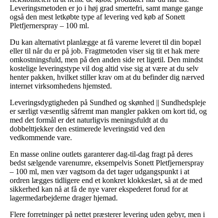
Leveringsmetoden er jo i høj grad smertefri, samt mange gange
også den mest letkøbte type af levering ved køb af Sonett
Pletfjernerspray – 100 ml.
Du kan alternativt planlægge at få varerne leveret til din bopæl
eller til når du er på job. Fragtmetoden viser sig tit et hak mere
omkostningsfuld, men på den anden side ret ligetil. Den mindst
kostelige leveringstype vil dog altid vise sig at være at du selv
henter pakken, hvilket stiller krav om at du befinder dig nærved
internet virksomhedens hjemsted.
Leveringsdygtigheden på Sundhed og skønhed || Sundhedspleje
er særligt væsentlig såfremt man mangler pakken om kort tid, og
med det formål er det naturligvis meningsfuldt at du
dobbelttjekker den estimerede leveringstid ved den
vedkommende vare.
En masse online outlets garanterer dag-til-dag fragt på deres
bedst sælgende varenumre, eksempelvis Sonett Pletfjernerspray
– 100 ml, men vær vagtsom da det tager udgangspunkt i at
ordren lægges tidligere end et konkret klokkeslæt, så at de med
sikkerhed kan nå at få de nye varer ekspederet forud for at
lagermedarbejderne drager hjemad.
Flere forretninger på nettet præsterer levering uden gebyr, men i