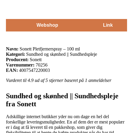
Webshop
Link
Navn:
Sonett Pletfjernerspray – 100 ml
Kategori:
Sundhed og skønhed || Sundhedspleje
Producent:
Sonett
Varenummer:
70256
EAN:
4007547220003
Vurderet til
4.9
ud af 5 stjerner baseret på
1
anmeldelser
Sundhed og skønhed || Sundhedspleje
fra Sonett
Adskillige internet butikker yder nu om dage en hel del
forskellige leveringsmuligheder. En af dem der er mest populær
er i dag at få leveret til en pakkeshop, som giver dig
fleksibiliteten til at hente de købte produkter når du har tid.