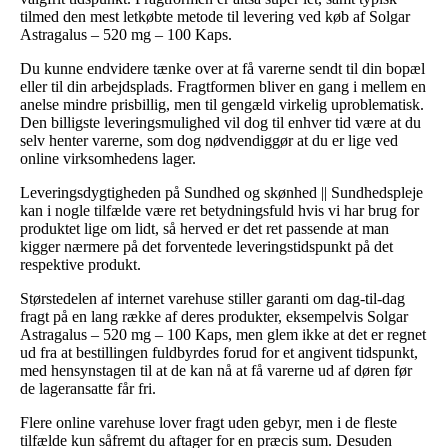
tilmed den mest letkøbte metode til levering ved køb af Solgar
Astragalus – 520 mg – 100 Kaps.
Du kunne endvidere tænke over at få varerne sendt til din bopæl
eller til din arbejdsplads. Fragtformen bliver en gang i mellem en
anelse mindre prisbillig, men til gengæld virkelig uproblematisk.
Den billigste leveringsmulighed vil dog til enhver tid være at du
selv henter varerne, som dog nødvendiggør at du er lige ved
online virksomhedens lager.
Leveringsdygtigheden på Sundhed og skønhed || Sundhedspleje
kan i nogle tilfælde være ret betydningsfuld hvis vi har brug for
produktet lige om lidt, så herved er det ret passende at man
kigger nærmere på det forventede leveringstidspunkt på det
respektive produkt.
Størstedelen af internet varehuse stiller garanti om dag-til-dag
fragt på en lang række af deres produkter, eksempelvis Solgar
Astragalus – 520 mg – 100 Kaps, men glem ikke at det er regnet
ud fra at bestillingen fuldbyrdes forud for et angivent tidspunkt,
med hensynstagen til at de kan nå at få varerne ud af døren før
de lageransatte får fri.
Flere online varehuse lover fragt uden gebyr, men i de fleste
tilfælde kun såfremt du aftager for en præcis sum. Desuden