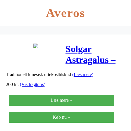
Averos
Solgar
Astragalus –
520 mg – 100
Traditionelt kinesisk urtekosttilskud
(Læs mere)
Kaps
200
kr.
(Vis fragtpris)
Læs mere »
Køb nu »