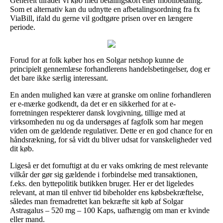
Generelt tilråder vi køb med betalingskort eller mobilbetaling.
Som et alternativ kan du udnytte en afbetalingsordning fra fx
ViaBill, ifald du gerne vil godtgøre prisen over en længere
periode.
Forud for at folk køber hos en Solgar netshop kunne de
principielt gennemlæse forhandlerens handelsbetingelser, dog er
det bare ikke særlig interessant.
En anden mulighed kan være at granske om online forhandleren
er e-mærke godkendt, da det er en sikkerhed for at e-
forretningen respekterer dansk lovgivning, tillige med at
virksomheden nu og da undersøges af fagfolk som har megen
viden om de gældende regulativer. Dette er en god chance for en
håndsrækning, for så vidt du bliver udsat for vanskeligheder ved
dit køb.
Ligeså er det fornuftigt at du er vaks omkring de mest relevante
vilkår der gør sig gældende i forbindelse med transaktionen,
f.eks. den byttepolitik butikken bruger. Her er det ligeledes
relevant, at man til enhver tid bibeholder ens købsbekræftelse,
således man fremadrettet kan bekræfte sit køb af Solgar
Astragalus – 520 mg – 100 Kaps, uafhængig om man er kvinde
eller mand.