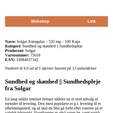
Webshop
Link
Navn:
Solgar Astragalus – 520 mg – 100 Kaps
Kategori:
Sundhed og skønhed || Sundhedspleje
Producent:
Solgar
Varenummer:
75018
EAN:
33984037342
Vurderet til
4.6
ud af 5 stjerner baseret på
13
anmeldelser
Sundhed og skønhed || Sundhedspleje
fra Solgar
En lang række internet firmaer tildeler nu et stort udvalg af
metoder til levering. Den mest populære er p.t. levering til et
afhentningssted, og så skal du blot gå forbi efter varerne på et
valgfrit tidspunkt. Fragtformen er altså super let, samt typisk