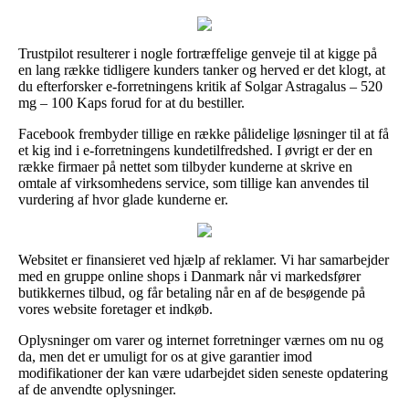
Trustpilot resulterer i nogle fortræffelige genveje til at kigge på
en lang række tidligere kunders tanker og herved er det klogt, at
du efterforsker e-forretningens kritik af Solgar Astragalus – 520
mg – 100 Kaps forud for at du bestiller.
Facebook frembyder tillige en række pålidelige løsninger til at få
et kig ind i e-forretningens kundetilfredshed. I øvrigt er der en
række firmaer på nettet som tilbyder kunderne at skrive en
omtale af virksomhedens service, som tillige kan anvendes til
vurdering af hvor glade kunderne er.
Websitet er finansieret ved hjælp af reklamer. Vi har samarbejder
med en gruppe online shops i Danmark når vi markedsfører
butikkernes tilbud, og får betaling når en af de besøgende på
vores website foretager et indkøb.
Oplysninger om varer og internet forretninger værnes om nu og
da, men det er umuligt for os at give garantier imod
modifikationer der kan være udarbejdet siden seneste opdatering
af de anvendte oplysninger.