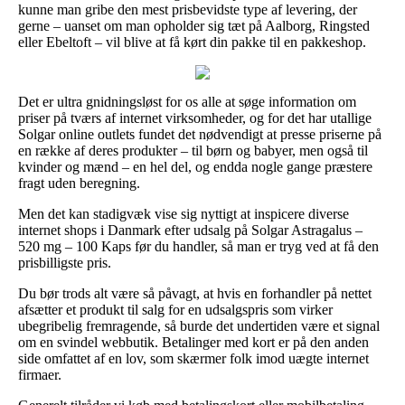
kunne man gribe den mest prisbevidste type af levering, der
gerne – uanset om man opholder sig tæt på Aalborg, Ringsted
eller Ebeltoft – vil blive at få kørt din pakke til en pakkeshop.
Det er ultra gnidningsløst for os alle at søge information om
priser på tværs af internet virksomheder, og for det har utallige
Solgar online outlets fundet det nødvendigt at presse priserne på
en række af deres produkter – til børn og babyer, men også til
kvinder og mænd – en hel del, og endda nogle gange præstere
fragt uden beregning.
Men det kan stadigvæk vise sig nyttigt at inspicere diverse
internet shops i Danmark efter udsalg på Solgar Astragalus –
520 mg – 100 Kaps før du handler, så man er tryg ved at få den
prisbilligste pris.
Du bør trods alt være så påvagt, at hvis en forhandler på nettet
afsætter et produkt til salg for en udsalgspris som virker
ubegribelig fremragende, så burde det undertiden være et signal
om en svindel webbutik. Betalinger med kort er på den anden
side omfattet af en lov, som skærmer folk imod uægte internet
firmaer.