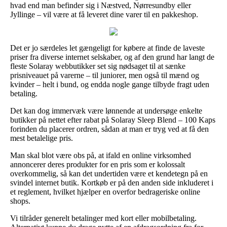
hvad end man befinder sig i Næstved, Nørresundby eller
Jyllinge – vil være at få leveret dine varer til en pakkeshop.
Det er jo særdeles let gængeligt for købere at finde de laveste
priser fra diverse internet selskaber, og af den grund har langt de
fleste Solaray webbutikker set sig nødsaget til at sænke
prisniveauet på varerne – til juniorer, men også til mænd og
kvinder – helt i bund, og endda nogle gange tilbyde fragt uden
betaling.
Det kan dog immervæk være lønnende at undersøge enkelte
butikker på nettet efter rabat på Solaray Sleep Blend – 100 Kaps
forinden du placerer ordren, sådan at man er tryg ved at få den
mest betalelige pris.
Man skal blot være obs på, at ifald en online virksomhed
annoncerer deres produkter for en pris som er kolossalt
overkommelig, så kan det undertiden være et kendetegn på en
svindel internet butik. Kortkøb er på den anden side inkluderet i
et reglement, hvilket hjælper en overfor bedrageriske online
shops.
Vi tilråder generelt betalinger med kort eller mobilbetaling.