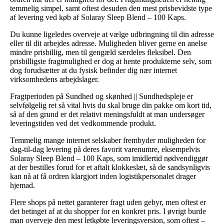
temmelig simpel, samt oftest desuden den mest prisbevidste type
af levering ved køb af Solaray Sleep Blend – 100 Kaps.
Du kunne ligeledes overveje at vælge udbringning til din adresse
eller til dit arbejdes adresse. Muligheden bliver gerne en anelse
mindre prisbillig, men til gengæld særdeles fleksibel. Den
prisbilligste fragtmulighed er dog at hente produkterne selv, som
dog forudsætter at du fysisk befinder dig nær internet
virksomhedens arbejdslager.
Fragtperioden på Sundhed og skønhed || Sundhedspleje er
selvfølgelig ret så vital hvis du skal bruge din pakke om kort tid,
så af den grund er det relativt meningsfuldt at man undersøger
leveringstiden ved det vedkommende produkt.
Temmelig mange internet selskaber frembyder muligheden for
dag-til-dag levering på deres favorit varenumre, eksempelvis
Solaray Sleep Blend – 100 Kaps, som imidlertid nødvendiggør
at der bestilles forud for et aftalt klokkeslæt, så de sandsynligvis
kan nå at få ordren klargjort inden logistikpersonalet drager
hjemad.
Flere shops på nettet garanterer fragt uden gebyr, men oftest er
det betinget af at du shopper for en konkret pris. I øvrigt burde
man overveje den mest letkøbte leveringsversion, som oftest –