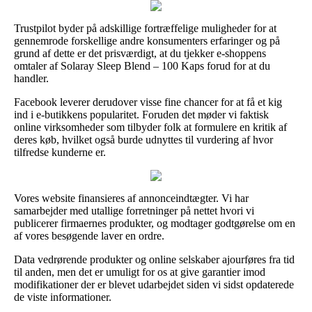
Trustpilot byder på adskillige fortræffelige muligheder for at
gennemrode forskellige andre konsumenters erfaringer og på
grund af dette er det prisværdigt, at du tjekker e-shoppens
omtaler af Solaray Sleep Blend – 100 Kaps forud for at du
handler.
Facebook leverer derudover visse fine chancer for at få et kig
ind i e-butikkens popularitet. Foruden det møder vi faktisk
online virksomheder som tilbyder folk at formulere en kritik af
deres køb, hvilket også burde udnyttes til vurdering af hvor
tilfredse kunderne er.
Vores website finansieres af annonceindtægter. Vi har
samarbejder med utallige forretninger på nettet hvori vi
publicerer firmaernes produkter, og modtager godtgørelse om en
af vores besøgende laver en ordre.
Data vedrørende produkter og online selskaber ajourføres fra tid
til anden, men det er umuligt for os at give garantier imod
modifikationer der er blevet udarbejdet siden vi sidst opdaterede
de viste informationer.