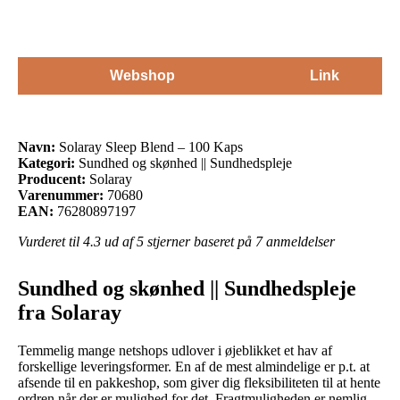
Webshop
Link
Navn:
Solaray Sleep Blend – 100 Kaps
Kategori:
Sundhed og skønhed || Sundhedspleje
Producent:
Solaray
Varenummer:
70680
EAN:
76280897197
Vurderet til
4.3
ud af 5 stjerner baseret på
7
anmeldelser
Sundhed og skønhed || Sundhedspleje
fra Solaray
Temmelig mange netshops udlover i øjeblikket et hav af
forskellige leveringsformer. En af de mest almindelige er p.t. at
afsende til en pakkeshop, som giver dig fleksibiliteten til at hente
ordren når der er mulighed for det. Fragtmuligheden er nemlig