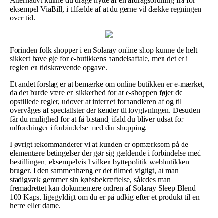
Alternativt kunne du drage nytte af en afdragsordning fra for
eksempel ViaBill, i tilfælde af at du gerne vil dække regningen
over tid.
Forinden folk shopper i en Solaray online shop kunne de helt
sikkert have øje for e-butikkens handelsaftale, men det er i
reglen en tidskrævende opgave.
Et andet forslag er at bemærke om online butikken er e-mærket,
da det burde være en sikkerhed for at e-shoppen føjer de
opstillede regler, udover at internet forhandleren af og til
overvåges af specialister der kender til lovgivningen. Desuden
får du mulighed for at få bistand, ifald du bliver udsat for
udfordringer i forbindelse med din shopping.
I øvrigt rekommanderer vi at kunden er opmærksom på de
elementære betingelser der gør sig gældende i forbindelse med
bestillingen, eksempelvis hvilken byttepolitik webbutikken
bruger. I den sammenhæng er det tilmed vigtigt, at man
stadigvæk gemmer sin købsbekræftelse, således man
fremadrettet kan dokumentere ordren af Solaray Sleep Blend –
100 Kaps, ligegyldigt om du er på udkig efter et produkt til en
herre eller dame.