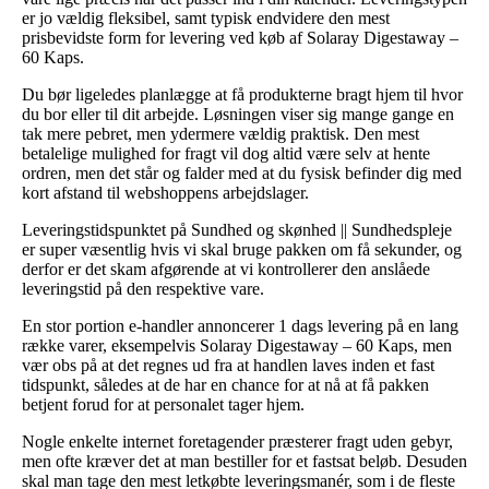
er jo vældig fleksibel, samt typisk endvidere den mest
prisbevidste form for levering ved køb af Solaray Digestaway –
60 Kaps.
Du bør ligeledes planlægge at få produkterne bragt hjem til hvor
du bor eller til dit arbejde. Løsningen viser sig mange gange en
tak mere pebret, men ydermere vældig praktisk. Den mest
betalelige mulighed for fragt vil dog altid være selv at hente
ordren, men det står og falder med at du fysisk befinder dig med
kort afstand til webshoppens arbejdslager.
Leveringstidspunktet på Sundhed og skønhed || Sundhedspleje
er super væsentlig hvis vi skal bruge pakken om få sekunder, og
derfor er det skam afgørende at vi kontrollerer den anslåede
leveringstid på den respektive vare.
En stor portion e-handler annoncerer 1 dags levering på en lang
række varer, eksempelvis Solaray Digestaway – 60 Kaps, men
vær obs på at det regnes ud fra at handlen laves inden et fast
tidspunkt, således at de har en chance for at nå at få pakken
betjent forud for at personalet tager hjem.
Nogle enkelte internet foretagender præsterer fragt uden gebyr,
men ofte kræver det at man bestiller for et fastsat beløb. Desuden
skal man tage den mest letkøbte leveringsmanér, som i de fleste