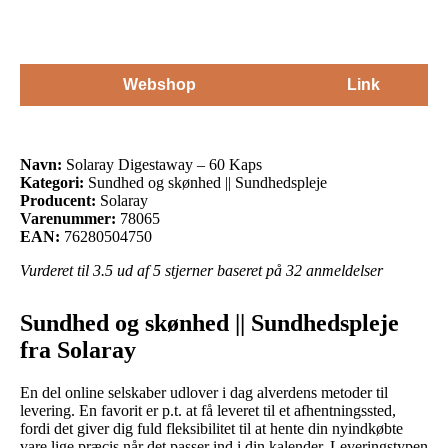
Webshop
Link
Navn:
Solaray Digestaway – 60 Kaps
Kategori:
Sundhed og skønhed || Sundhedspleje
Producent:
Solaray
Varenummer:
78065
EAN:
76280504750
Vurderet til
3.5
ud af 5 stjerner baseret på
32
anmeldelser
Sundhed og skønhed || Sundhedspleje
fra Solaray
En del online selskaber udlover i dag alverdens metoder til
levering. En favorit er p.t. at få leveret til et afhentningssted,
fordi det giver dig fuld fleksibilitet til at hente din nyindkøbte
vare lige præcis når det passer ind i din kalender. Leveringstypen