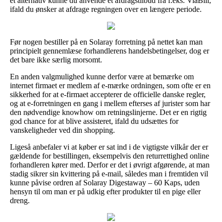
et alternativ kunne du anvende et afdragstilbud fra f.eks. ViaBill,
ifald du ønsker at afdrage regningen over en længere periode.
Før nogen bestiller på en Solaray forretning på nettet kan man
principielt gennemlæse forhandlerens handelsbetingelser, dog er
det bare ikke særlig morsomt.
En anden valgmulighed kunne derfor være at bemærke om
internet firmaet er medlem af e-mærke ordningen, som ofte er en
sikkerhed for at e-firmaet accepterer de officielle danske regler,
og at e-forretningen en gang i mellem efterses af jurister som har
den nødvendige knowhow om retningslinjerne. Det er en rigtig
god chance for at blive assisteret, ifald du udsættes for
vanskeligheder ved din shopping.
Ligeså anbefaler vi at køber er sat ind i de vigtigste vilkår der er
gældende for bestillingen, eksempelvis den returrettighed online
forhandleren kører med. Derfor er det i øvrigt afgørende, at man
stadig sikrer sin kvittering på e-mail, således man i fremtiden vil
kunne påvise ordren af Solaray Digestaway – 60 Kaps, uden
hensyn til om man er på udkig efter produkter til en pige eller
dreng.