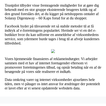
Trustpilot tilbyder visse fremragende muligheder for at gøre dig
bekendt med en stor gruppe eksisterende brugeres kritik og af
den grund foreslåes det, at du kigger på netshoppens omtaler af
Solaray Digestaway – 60 Kaps forud for at du shopper.
Facebook byder på tilsvarende ret så stabile metoder til at få
indtryk af e-forretningens popularitet. Herinde ser vi en del e-
butikker hvor du kan udforme en anmeldelse af virksomhedens
service, som ydermere burde tages i brug til at afveje kundernes
tilfredshed.
Vores hjemmeside finansieres af reklameindtægter. Vi arbejder
sammen med et hav af internet foretagender eftersom vi
promoverer forretningernes tilbud, og opnår betaling når en af de
besøgende på vores side realiserer et indkøb.
Data omkring varer og internet virksomheder ajourføres hele
tiden, men vi påtager os intet ansvar for ændringer der potentielt
er lavet efter at vi senest opdaterede websitets data.