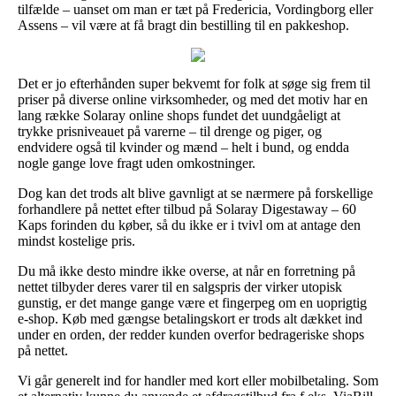
tilfælde – uanset om man er tæt på Fredericia, Vordingborg eller
Assens – vil være at få bragt din bestilling til en pakkeshop.
Det er jo efterhånden super bekvemt for folk at søge sig frem til
priser på diverse online virksomheder, og med det motiv har en
lang række Solaray online shops fundet det uundgåeligt at
trykke prisniveauet på varerne – til drenge og piger, og
endvidere også til kvinder og mænd – helt i bund, og endda
nogle gange love fragt uden omkostninger.
Dog kan det trods alt blive gavnligt at se nærmere på forskellige
forhandlere på nettet efter tilbud på Solaray Digestaway – 60
Kaps forinden du køber, så du ikke er i tvivl om at antage den
mindst kostelige pris.
Du må ikke desto mindre ikke overse, at når en forretning på
nettet tilbyder deres varer til en salgspris der virker utopisk
gunstig, er det mange gange være et fingerpeg om en uoprigtig
e-shop. Køb med gængse betalingskort er trods alt dækket ind
under en orden, der redder kunden overfor bedrageriske shops
på nettet.
Vi går generelt ind for handler med kort eller mobilbetaling. Som