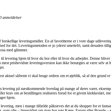
0
anmeldelser
forskellige leveringsmidler. En af favoritterne er i vore dage udleveringss
hed for det. Leveringsmetoden er jo yderst smertefri, samt desuden tilli
 Rosa med glimmer.
til levering hjem til hvor du bor eller til hvor du arbejder. Denne bliv
mest prisbevidste leveringsversion kan ikke benægtes at være selv at 
er.
erst aktuel såfremt vi skal bruge ordren om et øjeblik, så af den grund er
 levering på næstkommende hverdag på mange af deres varer, eksempelv
er krav om at bestillingen realiseres forud for et givent klokkeslæt, me
ager hjem.
 levering, men i mange tilfælde påkræves det at du shopper for et fasts
g, som ofte – ligegyldigt om man bor nær Køge, Farum eller Brande – er at