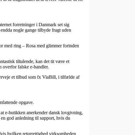
nternet forretninger i Danmark set sig
g endda nogle gange tilbyde fragt uden
tesnor med ring – Rosa med glimmer forinden
tastisk tiltalende, kan det tit være et
n overfor falske e-handler.
eje et tilbud som fx ViaBill, i tilfælde af
omfattende opgave.
 at e-butikken anerkender dansk lovgivning,
n en god anledning til support, hvis du
elvis hvilken returrettighed virksomheden