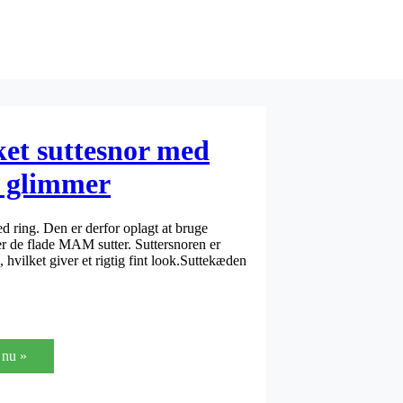
ket suttesnor med
d glimmer
ed ring. Den er derfor oplagt at bruge
r de flade MAM sutter. Suttersnoren er
, hvilket giver et rigtig fint look.Suttekæden
nu »