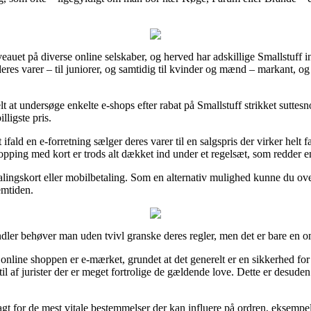
veauet på diverse online selskaber, og herved har adskillige Smallstuff i
deres varer – til juniorer, og samtidig til kvinder og mænd – markant, o
belt at undersøge enkelte e-shops efter rabat på Smallstuff strikket sut
lligste pris.
fald en e-forretning sælger deres varer til en salgspris der virker helt fan
hopping med kort er trods alt dækket ind under et regelsæt, som redder e
ingskort eller mobilbetaling. Som en alternativ mulighed kunne du overv
emtiden.
ndler behøver man uden tvivl granske deres regler, men det er bare en 
nline shoppen er e-mærket, grundet at det generelt er en sikkerhed for
 til af jurister der er meget fortrolige de gældende love. Dette er desude
vagt for de mest vitale bestemmelser der kan influere på ordren, eksemp