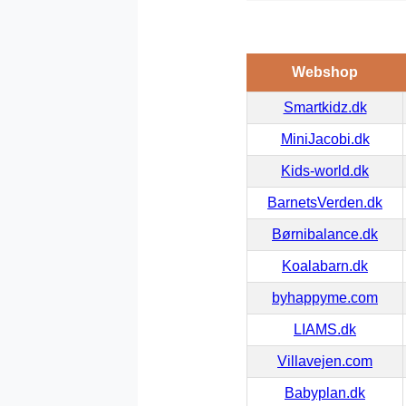
Webshop
Smartkidz.dk
MiniJacobi.dk
Kids-world.dk
BarnetsVerden.dk
Børnibalance.dk
Koalabarn.dk
byhappyme.com
LIAMS.dk
Villavejen.com
Babyplan.dk