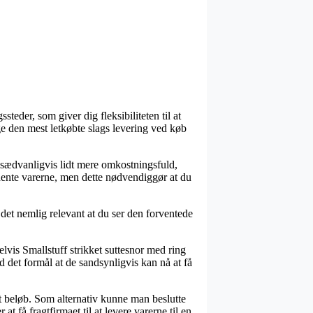
teder, som giver dig fleksibiliteten til at
ge den mest letkøbte slags levering ved køb
er sædvanligvis lidt mere omkostningsfuld,
hente varerne, men dette nødvendiggør at du
 det nemlig relevant at du ser den forventede
is Smallstuff strikket suttesnor med ring
d det formål at de sandsynligvis kan nå at få
at beløb. Som alternativ kunne man beslutte
 få fragtfirmaet til at levere varerne til en