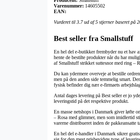
Producent:
Smallstuff
Varenummer:
14605502
EAN:
Vurderet til
3.7
ud af 5 stjerner baseret på
2
Best seller fra Smallstuff
En hel del e-butikker frembyder nu et hav af 
hente de bestilte produkter når du har mulig
af Smallstuff strikket suttesnor med ring –
Du kan ydermere overveje at bestille ordren 
men på den anden side temmelig smart. Den 
fysisk befinder dig nær e-firmaets arbejdslag
Antal dages levering på Best seller er jo yd
leveringstid på det respektive produkt.
En masse netshops i Danmark giver løfte om
– Rosa med glimmer, men som imidlertid still
varerne distribueret inden de pakkeansatte t
En hel del e-handler i Danmark sikrer gratis
sig for den mest prisbevidste type af leverin