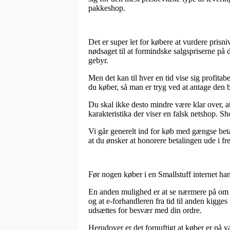
pakkeshop.
Det er super let for købere at vurdere prisni
nødsaget til at formindske salgspriserne på 
gebyr.
Men det kan til hver en tid vise sig profita
du køber, så man er tryg ved at antage den bi
Du skal ikke desto mindre være klar over, at i
karakteristika der viser en falsk netshop. S
Vi går generelt ind for køb med gængse betal
at du ønsker at honorere betalingen ude i fr
Før nogen køber i en Smallstuff internet ha
En anden mulighed er at se nærmere på om o
og at e-forhandleren fra tid til anden kigges
udsættes for besvær med din ordre.
Herudover er det fornuftigt at køber er på 