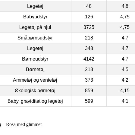
Legetøj
48
4,8
Babyudstyr
126
4,75
Legetøj på hjul
3725
4,75
Småbørnsudstyr
218
4,7
Legetøj
348
4,7
Børneudstyr
4142
4,7
Børnetøj
218
4,5
Ammetøj og ventetøj
373
4,2
Økologisk børnetøj
859
4,15
Baby, graviditet og legetøj
599
4,1
ing – Rosa med glimmer