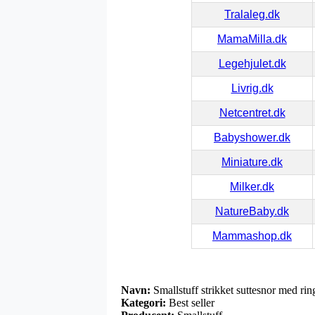
Tralaleg.dk
MamaMilla.dk
Legehjulet.dk
Livrig.dk
Netcentret.dk
Babyshower.dk
Miniature.dk
Milker.dk
NatureBaby.dk
Mammashop.dk
Navn:
Smallstuff strikket suttesnor med r
Kategori:
Best seller