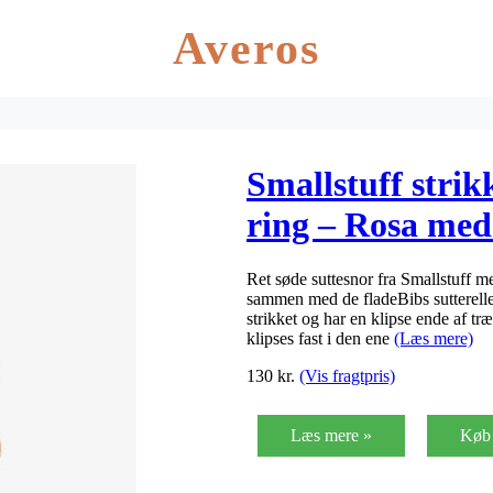
Averos
Smallstuff strik
ring – Rosa me
Ret søde suttesnor fra Smallstuff m
sammen med de fladeBibs sutterelle
strikket og har en klipse ende af træ
klipses fast i den ene
(Læs mere)
130
kr.
(Vis fragtpris)
Læs mere »
Køb 