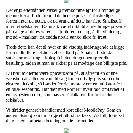
Det er jo efterhånden virkelig fremkommeligt for almindelige
mennesker at finde frem til de bedste priser på forskellige
forretninger på nettet, og på grund af dette har flere Smallstuff
internet selskaber i Danmark været nødt til at nedbringe priserne
på mange af deres varer – til juniorer, men også til kvinder og
mænd – markant, og endda nogle gange sikre fri fragt.
Trods dette kan det til hver en tid vise sig indbringende at kigge
forbi indtil flere netshops efter tilbud på Smallstuff strikket
suttesnor med ring – koksgrå inden du gennemfører din
bestilling, sådan at man er sikker på at modtage den billigste pris.
Du bør imidlertid være opmærksom på, at såfremt en online
webshop afsætter en vare til salg for en udsalgspris som er helt
ekstremt letkøbt, så bør det for det meste være en indikator for
en falsk webbutik. Handler med kort er i hvert fald omfavnet af
en lovbestemmelse, som passer på folk overfor fup online
selskaber.
Vi tilråder generelt handler med kort eller MobilePay. Som en
anden løsning kan du bruge et tilbud fra f.eks. ViaBill, forudsat
du ønsker at afbetale betalingen ude i fremtiden.