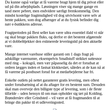
Du kunne også vælge at få varerne bragt hjem til dig privat eller
ud på din arbejdsplads. Løsningen viser sig mange gange en
tand mere pebret, men endvidere særligt fremkommelig. Den
mindst kostelige fragtmulighed vil dog utvivlsomt være selv at
hente pakken, som dog afhænger af at du fysisk befinder dig
nær e-butikkens adresse.
Fragtperioden på Best seller kan være ultra essentiel ifald vi står
og skal bruge pakken fluks, og derfor er det bestemt afgørende
at vi dobbelttjekker den estimerede leveringstid på den aktuelle
vare.
Mange internet varehuse stiller garanti om 1 dags fragt på
adskillige varenumre, eksempelvis Smallstuff strikket suttesnor
med ring – koksgrå, men vær påpasselig da det er forudsat at
ordren lægges inden et fastsat klokkeslæt, således at de kan nå at
få varerne på posthuset forud for at medarbejderne har fri.
Enkelte outlets på nettet garanterer gratis levering, men oftest
under forudsætning af at du aftager for en bestemt sum. Desuden
skal man overveje den billigste type af levering, som i de fleste
tilfælde – uden hensyn til om man opholder sig tæt på Kolding,
Brønderslev eller Grindsted – vil være at få fragtmanden til at
bringe din pakke til et udleveringssted.