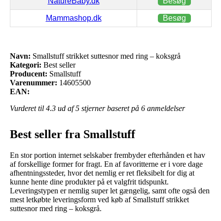
NatureBaby.dk
Besøg
Mammashop.dk
Besøg
Navn:
Smallstuff strikket suttesnor med ring – koksgrå
Kategori:
Best seller
Producent:
Smallstuff
Varenummer:
14605500
EAN:
Vurderet til
4.3
ud af 5 stjerner baseret på
6
anmeldelser
Best seller fra Smallstuff
En stor portion internet selskaber frembyder efterhånden et hav
af forskellige former for fragt. En af favoritterne er i vore dage
afhentningssteder, hvor det nemlig er ret fleksibelt for dig at
kunne hente dine produkter på et valgfrit tidspunkt.
Leveringstypen er nemlig super let gængelig, samt ofte også den
mest letkøbte leveringsform ved køb af Smallstuff strikket
suttesnor med ring – koksgrå.