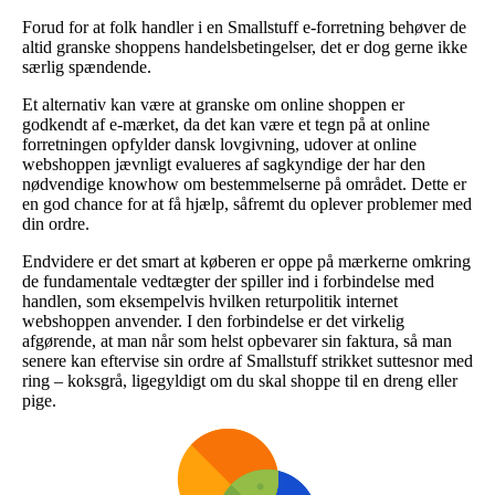
Forud for at folk handler i en Smallstuff e-forretning behøver de
altid granske shoppens handelsbetingelser, det er dog gerne ikke
særlig spændende.
Et alternativ kan være at granske om online shoppen er
godkendt af e-mærket, da det kan være et tegn på at online
forretningen opfylder dansk lovgivning, udover at online
webshoppen jævnligt evalueres af sagkyndige der har den
nødvendige knowhow om bestemmelserne på området. Dette er
en god chance for at få hjælp, såfremt du oplever problemer med
din ordre.
Endvidere er det smart at køberen er oppe på mærkerne omkring
de fundamentale vedtægter der spiller ind i forbindelse med
handlen, som eksempelvis hvilken returpolitik internet
webshoppen anvender. I den forbindelse er det virkelig
afgørende, at man når som helst opbevarer sin faktura, så man
senere kan eftervise sin ordre af Smallstuff strikket suttesnor med
ring – koksgrå, ligegyldigt om du skal shoppe til en dreng eller
pige.