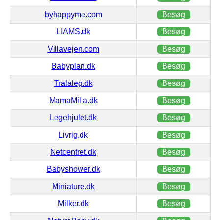
byhappyme.com
Besøg
LIAMS.dk
Besøg
Villavejen.com
Besøg
Babyplan.dk
Besøg
Tralaleg.dk
Besøg
MamaMilla.dk
Besøg
Legehjulet.dk
Besøg
Livrig.dk
Besøg
Netcentret.dk
Besøg
Babyshower.dk
Besøg
Miniature.dk
Besøg
Milker.dk
Besøg