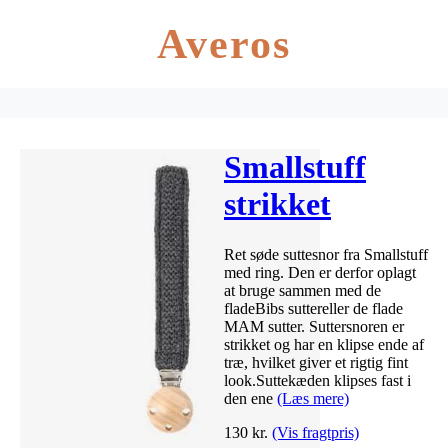
Averos
Smallstuff
strikket
suttesnor med
Ret søde suttesnor fra Smallstuff
ring – koksgrå
med ring. Den er derfor oplagt
at bruge sammen med de
fladeBibs suttereller de flade
MAM sutter. Suttersnoren er
strikket og har en klipse ende af
træ, hvilket giver et rigtig fint
look.Suttekæden klipses fast i
den ene
(Læs mere)
130
kr.
(Vis fragtpris)