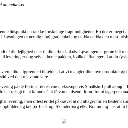
9
anmeldelser
de tidspunkt en række forskellige fragtmuligheder. En der er meget an
r tid. Løsningen er nemlig i høj grad enkel, og endda endda den mest pris
t til din lejlighed eller til din arbejdsplads. Løsningen er gerne lidt m
til levering er dog selv at hente pakken, hvilket afhænger af at du fysi
e være ultra afgørende i tilfælde af at vi mangler dine nye produkter øjeb
gstid ved den relevante vare.
ering på de fleste af deres varer, eksempelvis Smallstuff pull along – E
e har udsigt til at kunne nå at få varen afsendt forud for at lagerpersona
gtfri levering, men oftest er det påkrævet at du aftager for en bestemt 
u opholder sig tæt på Taastrup, Skanderborg eller Bramming – er at få frag