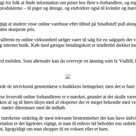
for folk at finde information om priser hos flere e-forhandlere, og ergo 
 på produkterne – til piger og drenge, og endvidere også til kvinder og 
igt at studere visse online varehuse efter tilbud på Smallstuff pull alo
 den skarpeste pris.
remt en online virksomhed sælger varer til salg for en salgspris der vi
 internet butik. Køb med gængse betalingskort er imidlertid dækket in
r med mobilen. Som alternativ kan du overveje en løsning som fx ViaBill,
urde de utvivlsomt gennemlæse e-butikkens betingelser, men det er bare
e hvorvidt online forhandleren er e-mærket, grundet at det skulle være 
ikken af og til føres tilsyn med af eksperter der er meget bekendte med 
du møder dilemmaer med dit indkøb.
på mærkerne omkring de mest relevante bestemmelser der kan have indvi
relation er det ligeledes vigtigt, at man til enhver tid beholder ens ordrek
nt, ligegyldigt om man shopper til en voksen eller et barn.