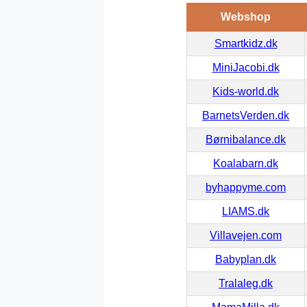
Webshop
Smartkidz.dk
MiniJacobi.dk
Kids-world.dk
BarnetsVerden.dk
Børnibalance.dk
Koalabarn.dk
byhappyme.com
LIAMS.dk
Villavejen.com
Babyplan.dk
Tralaleg.dk