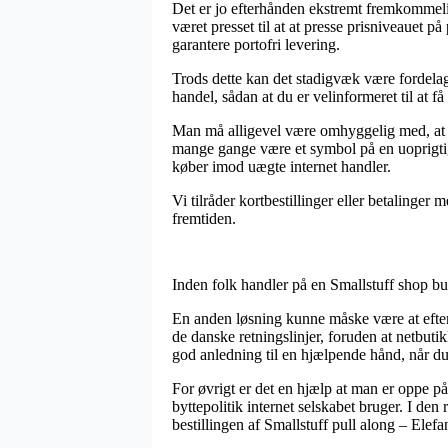
Det er jo efterhånden ekstremt fremkommeligt 
været presset til at at presse prisniveauet
garantere portofri levering.
Trods dette kan det stadigvæk være fordelagt
handel, sådan at du er velinformeret til at få
Man må alligevel være omhyggelig med, at såf
mange gange være et symbol på en uoprigtig
køber imod uægte internet handler.
Vi tilråder kortbestillinger eller betalinge
fremtiden.
Inden folk handler på en Smallstuff shop b
En anden løsning kunne måske være at efters
de danske retningslinjer, foruden at netbut
god anledning til en hjælpende hånd, når 
For øvrigt er det en hjælp at man er oppe 
byttepolitik internet selskabet bruger. I den 
bestillingen af Smallstuff pull along – Elefa