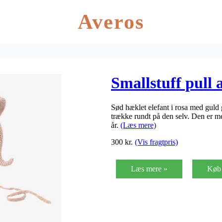
Averos
Smallstuff pull 
Sød hæklet elefant i rosa med guld 
trække rundt på den selv. Den er meg
år.
(Læs mere)
300
kr.
(Vis fragtpris)
Læs mere »
Køb 