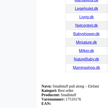
MamaMilla.dk
Legehjulet.dk
Livrig.dk
Netcentret.dk
Babyshower.dk
Miniature.dk
Milker.dk
NatureBaby.dk
Mammashop.dk
Navn:
Smallstuff pull along – Elefant
Kategori:
Best seller
Producent:
Smallstuff
Varenummer:
17510176
EAN: