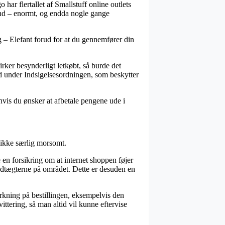
har flertallet af Smallstuff online outlets
mænd – enormt, og endda nogle gange
ng – Elefant forud for at du gennemfører din
rker besynderligt letkøbt, så burde det
d under Indsigelsesordningen, som beskytter
 hvis du ønsker at afbetale pengene ude i
 ikke særlig morsomt.
en forsikring om at internet shoppen føjer
vedtægterne på området. Dette er desuden en
rkning på bestillingen, eksempelvis den
vittering, så man altid vil kunne eftervise