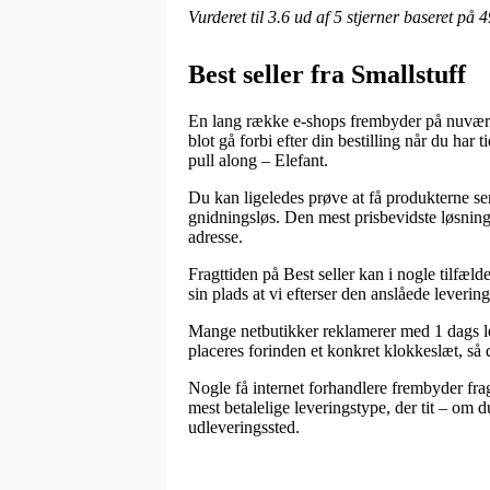
Vurderet til
3.6
ud af 5 stjerner baseret på
4
Best seller fra Smallstuff
En lang række e-shops frembyder på nuværen
blot gå forbi efter din bestilling når du ha
pull along – Elefant.
Du kan ligeledes prøve at få produkterne send
gnidningsløs. Den mest prisbevidste løsning 
adresse.
Fragttiden på Best seller kan i nogle tilfæld
sin plads at vi efterser den anslåede leverin
Mange netbutikker reklamerer med 1 dags lev
placeres forinden et konkret klokkeslæt, så d
Nogle få internet forhandlere frembyder fra
mest betalelige leveringstype, der tit – om d
udleveringssted.