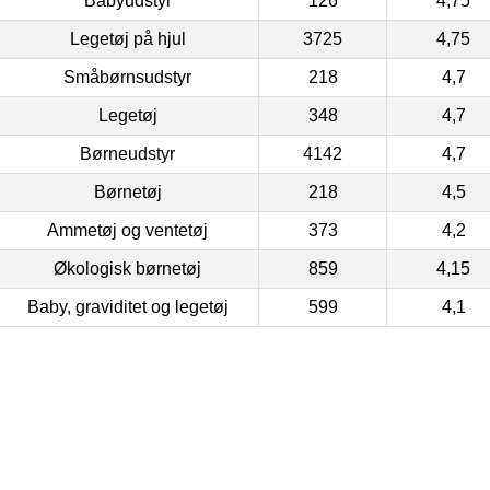
Babyudstyr
126
4,75
Legetøj på hjul
3725
4,75
Småbørnsudstyr
218
4,7
Legetøj
348
4,7
Børneudstyr
4142
4,7
Børnetøj
218
4,5
Ammetøj og ventetøj
373
4,2
Økologisk børnetøj
859
4,15
Baby, graviditet og legetøj
599
4,1