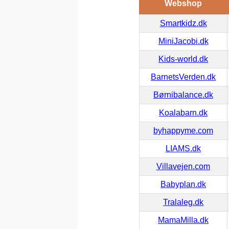
Webshop
Smartkidz.dk
MiniJacobi.dk
Kids-world.dk
BarnetsVerden.dk
Børnibalance.dk
Koalabarn.dk
byhappyme.com
LIAMS.dk
Villavejen.com
Babyplan.dk
Tralaleg.dk
MamaMilla.dk