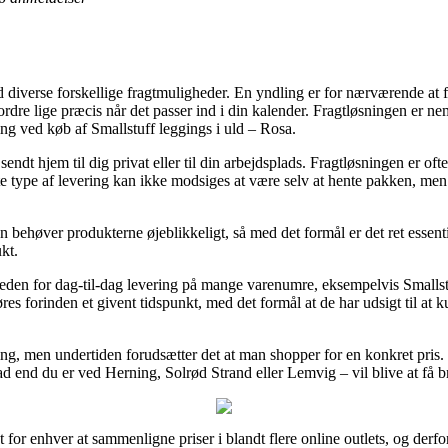
eld diverse forskellige fragtmuligheder. En yndling er for nærværende at f
n ordre lige præcis når det passer ind i din kalender. Fragtløsningen er 
ring ved køb af Smallstuff leggings i uld – Rosa.
sendt hjem til dig privat eller til din arbejdsplads. Fragtløsningen er 
e type af levering kan ikke modsiges at være selv at hente pakken, men
n behøver produkterne øjeblikkeligt, så med det formål er det ret essent
kt.
eden for dag-til-dag levering på mange varenumre, eksempelvis Smalls
es forinden et givent tidspunkt, med det formål at de har udsigt til at ku
ring, men undertiden forudsætter det at man shopper for en konkret pris
ad end du er ved Herning, Solrød Strand eller Lemvig – vil blive at få br
 for enhver at sammenligne priser i blandt flere online outlets, og derf