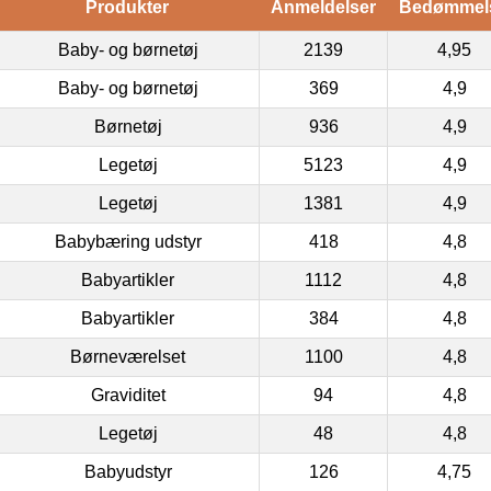
Produkter
Anmeldelser
Bedømmel
Baby- og børnetøj
2139
4,95
Baby- og børnetøj
369
4,9
Børnetøj
936
4,9
Legetøj
5123
4,9
Legetøj
1381
4,9
Babybæring udstyr
418
4,8
Babyartikler
1112
4,8
Babyartikler
384
4,8
Børneværelset
1100
4,8
Graviditet
94
4,8
Legetøj
48
4,8
Babyudstyr
126
4,75