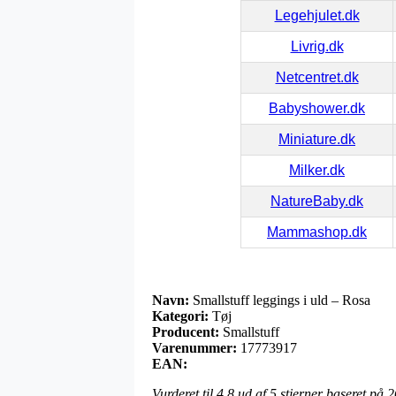
Legehjulet.dk
Livrig.dk
Netcentret.dk
Babyshower.dk
Miniature.dk
Milker.dk
NatureBaby.dk
Mammashop.dk
Navn:
Smallstuff leggings i uld – Rosa
Kategori:
Tøj
Producent:
Smallstuff
Varenummer:
17773917
EAN:
Vurderet til
4.8
ud af 5 stjerner baseret på
2