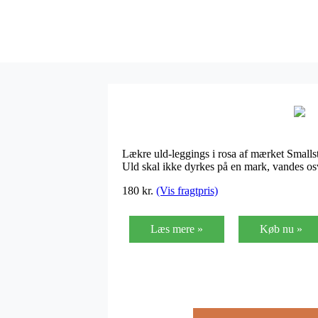
Lækre uld-leggings i rosa af mærket Smallst
Uld skal ikke dyrkes på en mark, vandes osv
180
kr.
(Vis fragtpris)
Læs mere »
Køb nu »