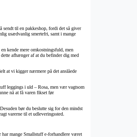
å sendt til en pakkeshop, fordi det så giver
nemlig usædvanlig smertefri, samt i mange
ofte en kende mere omkostningsfuld, men
 dette afhænger af at du befinder dig med
ielt at vi kigger nærmere på det anslåede
tuff leggings i uld – Rosa, men vær vagtsom
nne nå at få varen fikset før
. Desuden bør du beslutte sig for den mindst
agt varerne til et udleveringssted.
or har mange Smallstuff e-forhandlere været