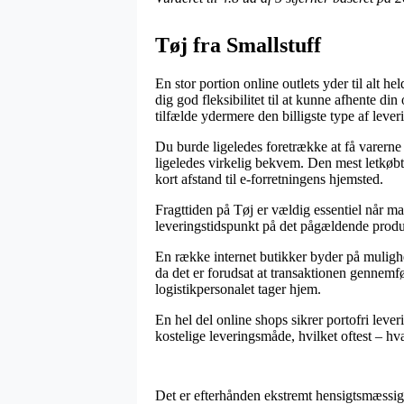
Tøj fra Smallstuff
En stor portion online outlets yder til alt h
dig god fleksibilitet til at kunne afhente di
tilfælde ydermere den billigste type af leve
Du burde ligeledes foretrække at få varerne 
ligeledes virkelig bekvem. Den mest letkøbt
kort afstand til e-forretningens hjemsted.
Fragttiden på Tøj er vældig essentiel når ma
leveringstidspunkt på det pågældende produ
En række internet butikker byder på muligh
da det er forudsat at transaktionen gennemfør
logistikpersonalet tager hjem.
En hel del online shops sikrer portofri leve
kostelige leveringsmåde, hvilket oftest – hv
Det er efterhånden ekstremt hensigtsmæssigt