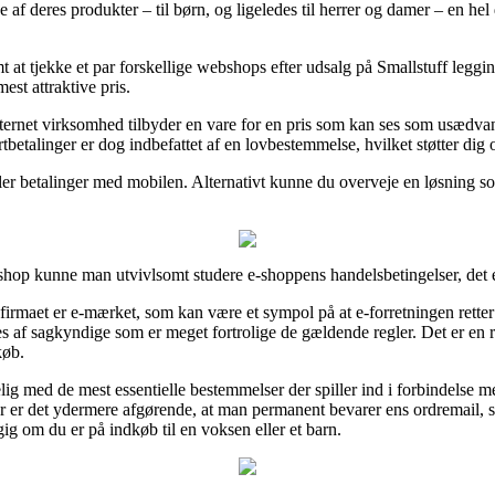
e af deres produkter – til børn, og ligeledes til herrer og damer – en he
mt at tjekke et par forskellige webshops efter udsalg på Smallstuff leggi
mest attraktive pris.
ternet virksomhed tilbyder en vare for en pris som kan ses som usædvanli
tbetalinger er dog indbefattet af en lovbestemmelse, hvilket støtter dig 
ler betalinger med mobilen. Alternativt kunne du overveje en løsning so
tshop kunne man utvivlsomt studere e-shoppens handelsbetingelser, det 
irmaet er e-mærket, som kan være et sympol på at e-forretningen retter 
 af sagkyndige som er meget fortrolige de gældende regler. Det er en rig
køb.
lig med de mest essentielle bestemmelser der spiller ind i forbindelse 
 Her er det ydermere afgørende, at man permanent bevarer ens ordremail,
ig om du er på indkøb til en voksen eller et barn.