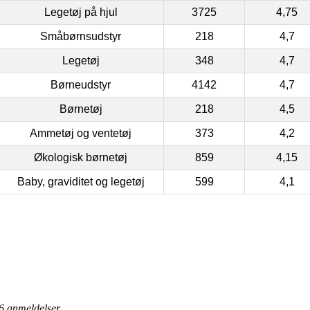
Legetøj på hjul
3725
4,75
Småbørnsudstyr
218
4,7
Legetøj
348
4,7
Børneudstyr
4142
4,7
Børnetøj
218
4,5
Ammetøj og ventetøj
373
4,2
Økologisk børnetøj
859
4,15
Baby, graviditet og legetøj
599
4,1
6
anmeldelser