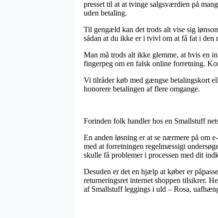
presset til at at tvinge salgsværdien på mang
uden betaling.
Til gengæld kan det trods alt vise sig lønso
sådan at du ikke er i tvivl om at få fat i den 
Man må trods alt ikke glemme, at hvis en in
fingerpeg om en falsk online forretning. Kor
Vi tilråder køb med gængse betalingskort el
honorere betalingen af flere omgange.
Forinden folk handler hos en Smallstuff ne
En anden løsning er at se nærmere på om e-f
med at forretningen regelmæssigt undersøges
skulle få problemer i processen med dit ind
Desuden er det en hjælp at køber er påpasse
returneringsret internet shoppen tilsikrer.
af Smallstuff leggings i uld – Rosa, uafhæng