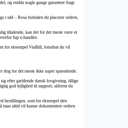
l del, og endda nogle gange garantere fragt
ngs i uld – Rosa forinden du placerer ordren,
g tiltalende, kan det for det meste være et
overfor fup e-handler.
m for eksempel ViaBill, forudsat du vil
er dog for det meste ikke super spændende.
sig efter gældende dansk lovgivning, tillige
tig god lejlighed til support, såfremt du
med bestillingen, som for eksempel den
 så man altid vil kunne dokumentere ordren