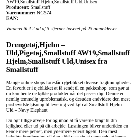
AW19,Smallstuff Hjelm,Smallstuff Uld,Unisex
Producent:
Smallstuff
Varenummer:
NG574
EAN:
Vurderet til
4.2
ud af 5 stjerner baseret på
25
anmeldelser
Drengetøj,Hjelm –
Uld,Pigetøj,Smallstuff AW19,Smallstuff
Hjelm,Smallstuff Uld,Unisex fra
Smallstuff
Mange online shops foreslår i øjeblikket diverse fragtmuligheder.
En favorit er i øjeblikket at få sendt til en pakkeshop, som gør at
du kan hente de købte produkter når det passer dig. Denne er
nemlig temmelig uproblematisk, og desuden endvidere den mest
prisbevidste løsning til levering ved køb af Smallstuff Hjelm –
Uld – Navy Elephant.
Du bør tillige afveje for og imod at få varerne bragt til din
lejlighed eller ud på dit arbejde. Løsningen bliver undertiden en
kende mere pebret, men ydermere yderst ligetil. Den mest
letkøbte fragtløsning vil dog altid vise sig at være selv at hente