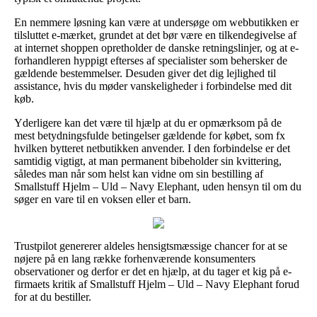
En nemmere løsning kan være at undersøge om webbutikken er
tilsluttet e-mærket, grundet at det bør være en tilkendegivelse af
at internet shoppen opretholder de danske retningslinjer, og at e-
forhandleren hyppigt efterses af specialister som behersker de
gældende bestemmelser. Desuden giver det dig lejlighed til
assistance, hvis du møder vanskeligheder i forbindelse med dit
køb.
Yderligere kan det være til hjælp at du er opmærksom på de
mest betydningsfulde betingelser gældende for købet, som fx
hvilken bytteret netbutikken anvender. I den forbindelse er det
samtidig vigtigt, at man permanent bibeholder sin kvittering,
således man når som helst kan vidne om sin bestilling af
Smallstuff Hjelm – Uld – Navy Elephant, uden hensyn til om du
søger en vare til en voksen eller et barn.
Trustpilot genererer aldeles hensigtsmæssige chancer for at se
nøjere på en lang række forhenværende konsumenters
observationer og derfor er det en hjælp, at du tager et kig på e-
firmaets kritik af Smallstuff Hjelm – Uld – Navy Elephant forud
for at du bestiller.