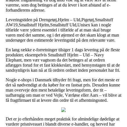
varerne, som dog betinges af at du lever i kort afstand af e-
forhandlerens adresse.
Leveringstiden på Drengetøj,Hjelm – Uld,Pigetøj,Smallstuff
AW19,Smallstuff Hjelm,Smallstuff Uld,Unisex kan i nogle
tilfælde være yderst essentiel i tilfælde af at man skal bruge
varen med det samme, og i det øjemed er det skam klogt at man
undersøger den estimerede leveringstid på den relevante vare.
En lang række e-forretninger tilsiger 1 dags levering på de fleste
produkter, eksempelvis Smallstuff Hjelm – Uld – Navy
Elephant, men vær vagtsom da det betinges af at ordren
aflægges forud for et fast klokkeslæt, med hensynstagen til at de
sandsynligvis kan nå at få ordren ordnet inden personalet har fri.
Nogle e-shops i Danmark tilbyder fri fragt, men for det meste er
det så nødvendigt at du køber for en fastsat pris. Desuden kunne
man overveje den mest betalelige leveringsform, der tit –
uafhængig om man er ved Vejle, Værløse eller Aars – vil blive at
få fragtfirmaet til at levere din ordre til et afhentningssted.
Det er jo efterhånden meget praktisk for almindelige dødelige at
vurdere prisniveauet i blandt diverse e-handler, og herved har