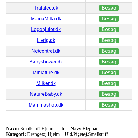
Tralaleg.dk
Besøg
MamaMilla.dk
Besøg
Legehjulet.dk
Besøg
Livrig.dk
Besøg
Netcentret.dk
Besøg
Babyshower.dk
Besøg
Miniature.dk
Besøg
Milker.dk
Besøg
NatureBaby.dk
Besøg
Mammashop.dk
Besøg
Navn:
Smallstuff Hjelm – Uld – Navy Elephant
Kategori:
Drengetøj,Hjelm – Uld,Pigetøj,Smallstuff