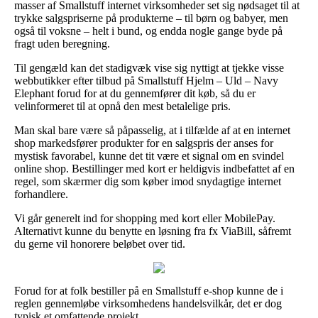
masser af Smallstuff internet virksomheder set sig nødsaget til at
trykke salgspriserne på produkterne – til børn og babyer, men
også til voksne – helt i bund, og endda nogle gange byde på
fragt uden beregning.
Til gengæld kan det stadigvæk vise sig nyttigt at tjekke visse
webbutikker efter tilbud på Smallstuff Hjelm – Uld – Navy
Elephant forud for at du gennemfører dit køb, så du er
velinformeret til at opnå den mest betalelige pris.
Man skal bare være så påpasselig, at i tilfælde af at en internet
shop markedsfører produkter for en salgspris der anses for
mystisk favorabel, kunne det tit være et signal om en svindel
online shop. Bestillinger med kort er heldigvis indbefattet af en
regel, som skærmer dig som køber imod snydagtige internet
forhandlere.
Vi går generelt ind for shopping med kort eller MobilePay.
Alternativt kunne du benytte en løsning fra fx ViaBill, såfremt
du gerne vil honorere beløbet over tid.
Forud for at folk bestiller på en Smallstuff e-shop kunne de i
reglen gennemløbe virksomhedens handelsvilkår, det er dog
typisk et omfattende projekt.