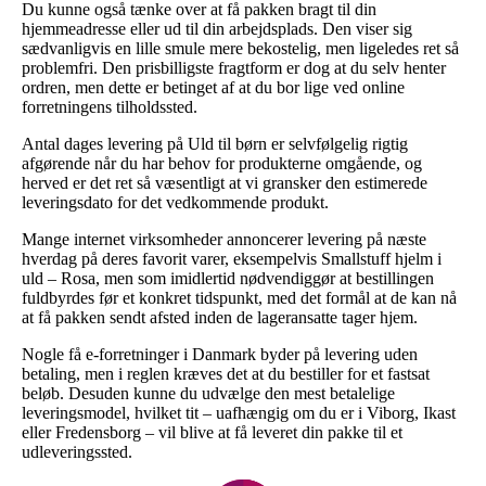
Du kunne også tænke over at få pakken bragt til din
hjemmeadresse eller ud til din arbejdsplads. Den viser sig
sædvanligvis en lille smule mere bekostelig, men ligeledes ret så
problemfri. Den prisbilligste fragtform er dog at du selv henter
ordren, men dette er betinget af at du bor lige ved online
forretningens tilholdssted.
Antal dages levering på Uld til børn er selvfølgelig rigtig
afgørende når du har behov for produkterne omgående, og
herved er det ret så væsentligt at vi gransker den estimerede
leveringsdato for det vedkommende produkt.
Mange internet virksomheder annoncerer levering på næste
hverdag på deres favorit varer, eksempelvis Smallstuff hjelm i
uld – Rosa, men som imidlertid nødvendiggør at bestillingen
fuldbyrdes før et konkret tidspunkt, med det formål at de kan nå
at få pakken sendt afsted inden de lageransatte tager hjem.
Nogle få e-forretninger i Danmark byder på levering uden
betaling, men i reglen kræves det at du bestiller for et fastsat
beløb. Desuden kunne du udvælge den mest betalelige
leveringsmodel, hvilket tit – uafhængig om du er i Viborg, Ikast
eller Fredensborg – vil blive at få leveret din pakke til et
udleveringssted.