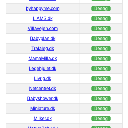
byhappyme.com
Besøg
LIAMS.dk
Besøg
Villavejen.com
Besøg
Babyplan.dk
Besøg
Tralaleg.dk
Besøg
MamaMilla.dk
Besøg
Legehjulet.dk
Besøg
Livrig.dk
Besøg
Netcentret.dk
Besøg
Babyshower.dk
Besøg
Miniature.dk
Besøg
Milker.dk
Besøg