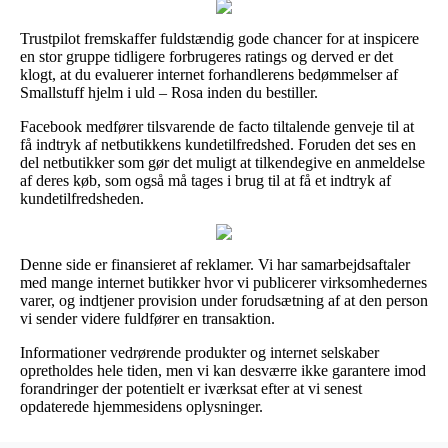
Trustpilot fremskaffer fuldstændig gode chancer for at inspicere
en stor gruppe tidligere forbrugeres ratings og derved er det
klogt, at du evaluerer internet forhandlerens bedømmelser af
Smallstuff hjelm i uld – Rosa inden du bestiller.
Facebook medfører tilsvarende de facto tiltalende genveje til at
få indtryk af netbutikkens kundetilfredshed. Foruden det ses en
del netbutikker som gør det muligt at tilkendegive en anmeldelse
af deres køb, som også må tages i brug til at få et indtryk af
kundetilfredsheden.
Denne side er finansieret af reklamer. Vi har samarbejdsaftaler
med mange internet butikker hvor vi publicerer virksomhedernes
varer, og indtjener provision under forudsætning af at den person
vi sender videre fuldfører en transaktion.
Informationer vedrørende produkter og internet selskaber
opretholdes hele tiden, men vi kan desværre ikke garantere imod
forandringer der potentielt er iværksat efter at vi senest
opdaterede hjemmesidens oplysninger.