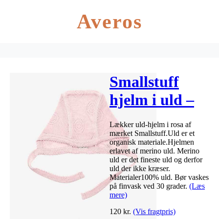
Averos
Smallstuff
hjelm i uld –
Rosa
Lækker uld-hjelm i rosa af
mærket Smallstuff.Uld er et
organisk materiale.Hjelmen
erlavet af merino uld. Merino
uld er det fineste uld og derfor
uld der ikke kræser.
Materialer100% uld. Bør vaskes
på finvask ved 30 grader.
(Læs
mere)
120
kr.
(Vis fragtpris)