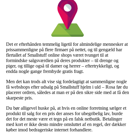
Det er efterhånden temmelig ligetil for almindelige mennesker at
prissammenligne på flere firmaer på nettet, og til gengæld har
flertallet af Smallstuff online shops været tvunget til at
formindske salgsværdien på deres produkter – til drenge og
piger, og tillige også til damer og herrer – eftertrykkeligt, og
endda nogle gange frembyde gratis fragt.
Men det kan trods alt vise sig fordelagtigt at sammenligne nogle
få webshops efter udsalg på Smallstuff hjelm i uld – Rosa før du
placerer ordren, således at man er på den sikre side med at få den
skarpeste pris.
Du bør alligevel huske på, at hvis en online forretning sælger et
produkt til salg for en pris der anses for ubegribelig lav, burde
det for det meste være et tegn på en falsk netbutik. Betalinger
med kort er ikke desto mindre omsluttet af en regel, der dækker
køber imod bedrageriske internet forhandlere.