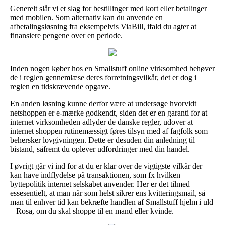
Generelt slår vi et slag for bestillinger med kort eller betalinger
med mobilen. Som alternativ kan du anvende en
afbetalingsløsning fra eksempelvis ViaBill, ifald du agter at
finansiere pengene over en periode.
Inden nogen køber hos en Smallstuff online virksomhed behøver
de i reglen gennemlæse deres forretningsvilkår, det er dog i
reglen en tidskrævende opgave.
En anden løsning kunne derfor være at undersøge hvorvidt
netshoppen er e-mærke godkendt, siden det er en garanti for at
internet virksomheden adlyder de danske regler, udover at
internet shoppen rutinemæssigt føres tilsyn med af fagfolk som
behersker lovgivningen. Dette er desuden din anledning til
bistand, såfremt du oplever udfordringer med din handel.
I øvrigt går vi ind for at du er klar over de vigtigste vilkår der
kan have indflydelse på transaktionen, som fx hvilken
byttepolitik internet selskabet anvender. Her er det tilmed
essesentielt, at man når som helst sikrer ens kvitteringsmail, så
man til enhver tid kan bekræfte handlen af Smallstuff hjelm i uld
– Rosa, om du skal shoppe til en mand eller kvinde.