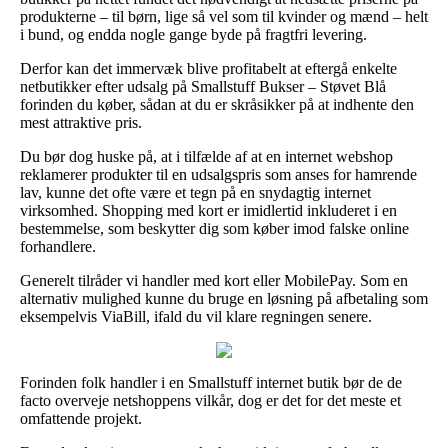
produkterne – til børn, lige så vel som til kvinder og mænd – helt
i bund, og endda nogle gange byde på fragtfri levering.
Derfor kan det immervæk blive profitabelt at eftergå enkelte
netbutikker efter udsalg på Smallstuff Bukser – Støvet Blå
forinden du køber, sådan at du er skråsikker på at indhente den
mest attraktive pris.
Du bør dog huske på, at i tilfælde af at en internet webshop
reklamerer produkter til en udsalgspris som anses for hamrende
lav, kunne det ofte være et tegn på en snydagtig internet
virksomhed. Shopping med kort er imidlertid inkluderet i en
bestemmelse, som beskytter dig som køber imod falske online
forhandlere.
Generelt tilråder vi handler med kort eller MobilePay. Som en
alternativ mulighed kunne du bruge en løsning på afbetaling som
eksempelvis ViaBill, ifald du vil klare regningen senere.
Forinden folk handler i en Smallstuff internet butik bør de de
facto overveje netshoppens vilkår, dog er det for det meste et
omfattende projekt.