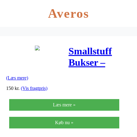
Averos
Smallstuff
Bukser –
Støvet Blå
(Læs mere)
150
kr.
(Vis fragtpris)
Læs mere »
Køb nu »