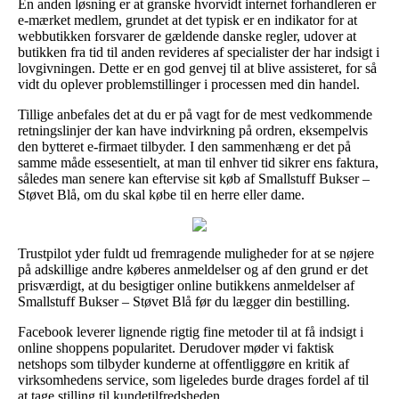
En anden løsning er at granske hvorvidt internet forhandleren er
e-mærket medlem, grundet at det typisk er en indikator for at
webbutikken forsvarer de gældende danske regler, udover at
butikken fra tid til anden revideres af specialister der har indsigt i
lovgivningen. Dette er en god genvej til at blive assisteret, for så
vidt du oplever problemstillinger i processen med din handel.
Tillige anbefales det at du er på vagt for de mest vedkommende
retningslinjer der kan have indvirkning på ordren, eksempelvis
den bytteret e-firmaet tilbyder. I den sammenhæng er det på
samme måde essesentielt, at man til enhver tid sikrer ens faktura,
således man senere kan eftervise sit køb af Smallstuff Bukser –
Støvet Blå, om du skal købe til en herre eller dame.
Trustpilot yder fuldt ud fremragende muligheder for at se nøjere
på adskillige andre køberes anmeldelser og af den grund er det
prisværdigt, at du besigtiger online butikkens anmeldelser af
Smallstuff Bukser – Støvet Blå før du lægger din bestilling.
Facebook leverer lignende rigtig fine metoder til at få indsigt i
online shoppens popularitet. Derudover møder vi faktisk
netshops som tilbyder kunderne at offentliggøre en kritik af
virksomhedens service, som ligeledes burde drages fordel af til
at tage stilling til kundetilfredsheden.