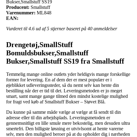
Bukser,Smallstuff SS19
Producent:
Smallstuff
Varenummer:
ML848
EAN:
Vurderet til
4.6
ud af 5 stjerner baseret på
40
anmeldelser
Drengetøj,SmallStuff
Bomuldsbukser,Smallstuff
Bukser,Smallstuff SS19 fra Smallstuff
Temmelig mange online outlets yder heldigvis mange forskellige
former for levering. En af dem der er mest populær er i
øjeblikket udleveringssteder, så du nemt selv kan hente din
bestilling når der er tid til det. Leveringsmetoden er jo meget
smart, samt mange gange tilmed den mindst kostelige mulighed
for fragt ved køb af Smallstuff Bukser – Støvet Blå.
Du kunne på samme måde vælge at vælge at få sendt til din
adresse eller til din arbejdsplads. Leveringsmetoden er
gennemsnitligt en lille smule mere bekostelig, men desuden ultra
smertefri. Den billigste løsning er utvivlsomt at hente varerne
selv, men den mulighed beroer på at du opholder dig i nærheden