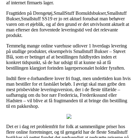
af internet firmaets lager.
Fragttiden på Drengetøj,SmallStuff Bomuldsbukser,Smallstuff
Bukser,Smallstuff SS19 er jo ret aktuel forudsat man behøver
varen om et øjeblik, og af den grund er det utvivlsomt aktuelt at
man efterser den forventede leveringstid ved det relevante
produkt.
Temmelig mange online varehuse udlover 1 hverdags levering
på utallige produkter, eksempelvis Smallstuff Bukser – Støvet
Blå, som er betinget af at bestillingen fuldbyrdes inden et
konkret tidspunkt, så de har udsigt til at kunne nå at få
bestillingen klargjort forinden lagerpersonalet holder fyraften.
Indtil flere e-forhandlere lover fri fragt, men undertiden kun hvis
man bestiller for et fastslået beløb. I øvrigt skal man gribe den
mest prisbevidste leveringsversion, der i de fleste tilfælde –
uafhængig om du bor nær Fredericia, Frederikssund eller
Hadsten – vil blive at få fragtmanden til at bringe din bestilling
til en pakkeshop.
Det er i dag ret problemfrit for folk at sammenligne priser hos
flere online forretninger, og til gengæld har de fleste Smallstuff
butikker på nettet fundet det nødvendigt at nedsætte priserne på