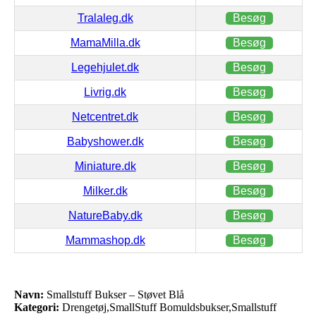
Tralaleg.dk
Besøg
MamaMilla.dk
Besøg
Legehjulet.dk
Besøg
Livrig.dk
Besøg
Netcentret.dk
Besøg
Babyshower.dk
Besøg
Miniature.dk
Besøg
Milker.dk
Besøg
NatureBaby.dk
Besøg
Mammashop.dk
Besøg
Navn:
Smallstuff Bukser – Støvet Blå
Kategori:
Drengetøj,SmallStuff Bomuldsbukser,Smallstuff