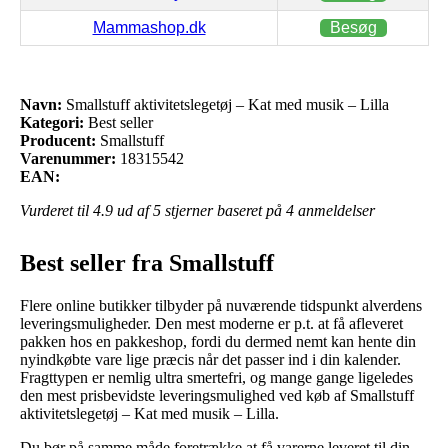
Mammashop.dk
Besøg
Navn:
Smallstuff aktivitetslegetøj – Kat med musik – Lilla
Kategori:
Best seller
Producent:
Smallstuff
Varenummer:
18315542
EAN:
Vurderet til
4.9
ud af 5 stjerner baseret på
4
anmeldelser
Best seller fra Smallstuff
Flere online butikker tilbyder på nuværende tidspunkt alverdens
leveringsmuligheder. Den mest moderne er p.t. at få afleveret
pakken hos en pakkeshop, fordi du dermed nemt kan hente din
nyindkøbte vare lige præcis når det passer ind i din kalender.
Fragttypen er nemlig ultra smertefri, og mange gange ligeledes
den mest prisbevidste leveringsmulighed ved køb af Smallstuff
aktivitetslegetøj – Kat med musik – Lilla.
Du bør på samme måde foretrække at få varerne leveret til din