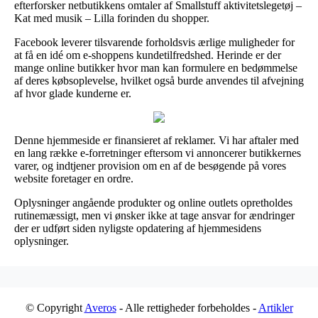
efterforsker netbutikkens omtaler af Smallstuff aktivitetslegetøj –
Kat med musik – Lilla forinden du shopper.
Facebook leverer tilsvarende forholdsvis ærlige muligheder for
at få en idé om e-shoppens kundetilfredshed. Herinde er der
mange online butikker hvor man kan formulere en bedømmelse
af deres købsoplevelse, hvilket også burde anvendes til afvejning
af hvor glade kunderne er.
Denne hjemmeside er finansieret af reklamer. Vi har aftaler med
en lang række e-forretninger eftersom vi annoncerer butikkernes
varer, og indtjener provision om en af de besøgende på vores
website foretager en ordre.
Oplysninger angående produkter og online outlets opretholdes
rutinemæssigt, men vi ønsker ikke at tage ansvar for ændringer
der er udført siden nyligste opdatering af hjemmesidens
oplysninger.
© Copyright
Averos
- Alle rettigheder forbeholdes -
Artikler