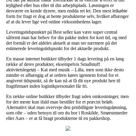
lejlighed eller hus eller til din arbejdsplads. Løsningen er
desværre en kende dyrere, men endda ret let. Den mest letkøbte
form for fragt er dog at hente produkterne selv, hvilket afhænger
af at du lever lige ved online virksomhedens lager.
Leveringstidspunktet på Best seller kan være super central
såfremt man har behov for din pakke inden for kort tid, og med
det formål er det aldeles aktuelt at man ser nærmere på det
estimerede leveringstidspunkt for det aktuelle produkt.
En masse internet butikker tilbyder 1 dags levering på en lang
række af deres produkter, eksempelvis Smallstuff
aktivitetslegetøj – Kat med musik – Lilla, men som ikke desto
mindre er afhængig af at ordren køres igennem forud for et
angivent tidspunkt, så de kan nå at få dit nye produkt hen til
fragtfirmaet inden logistikpersonalet får fri.
En række online butikker tilbyder fragt uden omkostninger, men
for det meste kun ifald man bestiller for et præcist beløb.
Alternativt skal man overveje den prisbilligste leveringsløsning,
som ofte – uden hensyn til om du bor i Roskilde, Smørumnedre
eller Aars – er at få bragt produkterne til en pakkeshop.