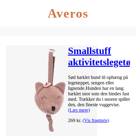
Averos
Smallstuff
aktivitetslegetøj
– Kat med
Sød hæklet hund til ophæng på
musik – Lilla
legetæppet, sengen eller
lignende.Hunden har en lang
hæklet snor som den bindes fast
med. Trækker du i snoren spiller
den, den fineste vuggevise.
(Læs mere)
269
kr.
(Vis fragtpris)