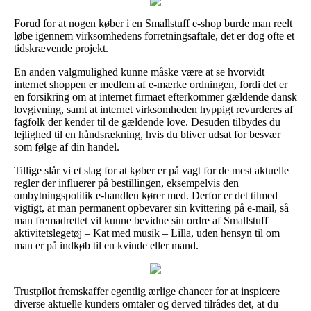
Forud for at nogen køber i en Smallstuff e-shop burde man reelt
løbe igennem virksomhedens forretningsaftale, det er dog ofte et
tidskrævende projekt.
En anden valgmulighed kunne måske være at se hvorvidt
internet shoppen er medlem af e-mærke ordningen, fordi det er
en forsikring om at internet firmaet efterkommer gældende dansk
lovgivning, samt at internet virksomheden hyppigt revurderes af
fagfolk der kender til de gældende love. Desuden tilbydes du
lejlighed til en håndsrækning, hvis du bliver udsat for besvær
som følge af din handel.
Tillige slår vi et slag for at køber er på vagt for de mest aktuelle
regler der influerer på bestillingen, eksempelvis den
ombytningspolitik e-handlen kører med. Derfor er det tilmed
vigtigt, at man permanent opbevarer sin kvittering på e-mail, så
man fremadrettet vil kunne bevidne sin ordre af Smallstuff
aktivitetslegetøj – Kat med musik – Lilla, uden hensyn til om
man er på indkøb til en kvinde eller mand.
Trustpilot fremskaffer egentlig ærlige chancer for at inspicere
diverse aktuelle kunders omtaler og derved tilrådes det, at du