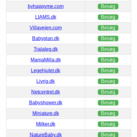
byhappyme.com
Besøg
LIAMS.dk
Besøg
Villavejen.com
Besøg
Babyplan.dk
Besøg
Tralaleg.dk
Besøg
MamaMilla.dk
Besøg
Legehjulet.dk
Besøg
Livrig.dk
Besøg
Netcentret.dk
Besøg
Babyshower.dk
Besøg
Miniature.dk
Besøg
Milker.dk
Besøg
NatureBaby.dk
Besøg