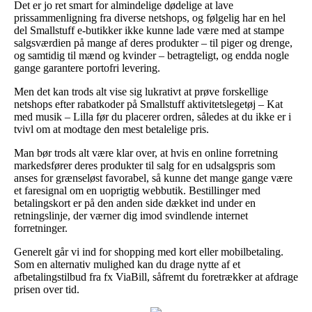
Det er jo ret smart for almindelige dødelige at lave
prissammenligning fra diverse netshops, og følgelig har en hel
del Smallstuff e-butikker ikke kunne lade være med at stampe
salgsværdien på mange af deres produkter – til piger og drenge,
og samtidig til mænd og kvinder – betragteligt, og endda nogle
gange garantere portofri levering.
Men det kan trods alt vise sig lukrativt at prøve forskellige
netshops efter rabatkoder på Smallstuff aktivitetslegetøj – Kat
med musik – Lilla før du placerer ordren, således at du ikke er i
tvivl om at modtage den mest betalelige pris.
Man bør trods alt være klar over, at hvis en online forretning
markedsfører deres produkter til salg for en udsalgspris som
anses for grænseløst favorabel, så kunne det mange gange være
et faresignal om en uoprigtig webbutik. Bestillinger med
betalingskort er på den anden side dækket ind under en
retningslinje, der værner dig imod svindlende internet
forretninger.
Generelt går vi ind for shopping med kort eller mobilbetaling.
Som en alternativ mulighed kan du drage nytte af et
afbetalingstilbud fra fx ViaBill, såfremt du foretrækker at afdrage
prisen over tid.