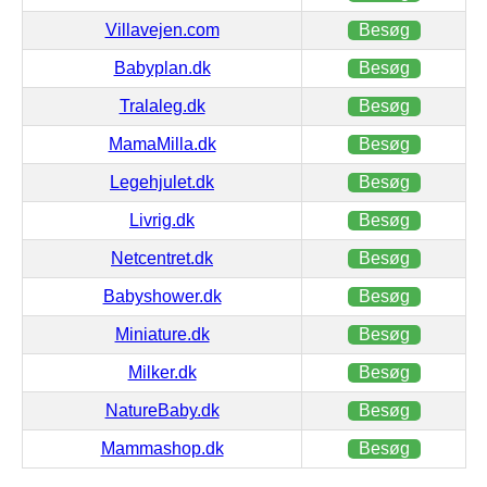
Villavejen.com
Besøg
Babyplan.dk
Besøg
Tralaleg.dk
Besøg
MamaMilla.dk
Besøg
Legehjulet.dk
Besøg
Livrig.dk
Besøg
Netcentret.dk
Besøg
Babyshower.dk
Besøg
Miniature.dk
Besøg
Milker.dk
Besøg
NatureBaby.dk
Besøg
Mammashop.dk
Besøg