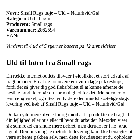
Navn:
Small Rags trøje – Uld – Naturhvid/Grå
Kategori:
Uld til børn
Producent:
Small rags
Varenummer:
2862594
EAN:
Vurderet til
4
ud af 5 stjerner baseret på
42
anmeldelser
Uld til børn fra Small rags
En række internet outlets tilbyder i øjeblikket et stort udvalg af
fragtmetoder. En af de populære er i vore dage pakkeshops,
fordi det så giver dig god fleksibilitet til at kunne afhente de
bestilte produkter når du har mulighed for det. Metoden er jo
temmelig enkel, og oftest endvidere den mindst kostelige slags
levering ved køb af Small Rags trøje – Uld – Naturhvid/Grå.
Du kan ydermere afveje for og imod at få produkterne bragt til
din lejlighed eller hus eller til hvor du arbejder. Metoden viser
sig som regel en smule mere pebret, men derudover i høj grad
ligetil. Den prisbilligste metode til levering kan ikke benægtes at
være at hente pakken selv, men dette forudsætter at du opholder