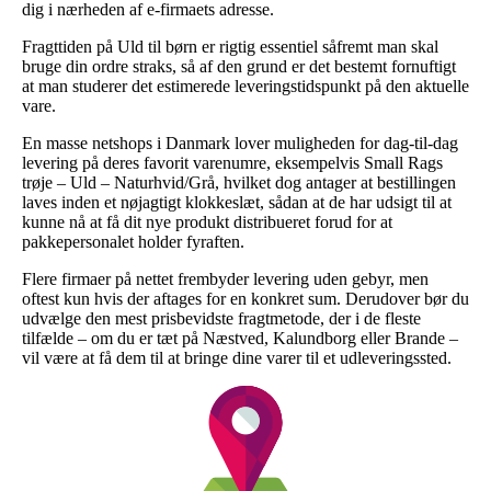
dig i nærheden af e-firmaets adresse.
Fragttiden på Uld til børn er rigtig essentiel såfremt man skal
bruge din ordre straks, så af den grund er det bestemt fornuftigt
at man studerer det estimerede leveringstidspunkt på den aktuelle
vare.
En masse netshops i Danmark lover muligheden for dag-til-dag
levering på deres favorit varenumre, eksempelvis Small Rags
trøje – Uld – Naturhvid/Grå, hvilket dog antager at bestillingen
laves inden et nøjagtigt klokkeslæt, sådan at de har udsigt til at
kunne nå at få dit nye produkt distribueret forud for at
pakkepersonalet holder fyraften.
Flere firmaer på nettet frembyder levering uden gebyr, men
oftest kun hvis der aftages for en konkret sum. Derudover bør du
udvælge den mest prisbevidste fragtmetode, der i de fleste
tilfælde – om du er tæt på Næstved, Kalundborg eller Brande –
vil være at få dem til at bringe dine varer til et udleveringssted.