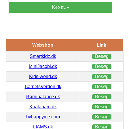
Køb nu »
Webshop
Link
Smartkidz.dk
Besøg
MiniJacobi.dk
Besøg
Kids-world.dk
Besøg
BarnetsVerden.dk
Besøg
Børnibalance.dk
Besøg
Koalabarn.dk
Besøg
byhappyme.com
Besøg
LIAMS.dk
Besøg