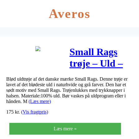
Averos
Small Rags
trøje – Uld –
Naturhvid/Grå
Blød uldtrøje af det danske mærke Small Rags. Denne trøje er
lavet af det blødeste uld i naturhvide og grå farver. Den har et
sødt motiv med Small Rags. Trøjenlukkes med trykknapper i
halsen. Materiale:100% uld. Bør vaskes på uldprogram eller i
hånden. M
(Læs mere)
175
kr.
(Vis fragtpris)
Læs mere »