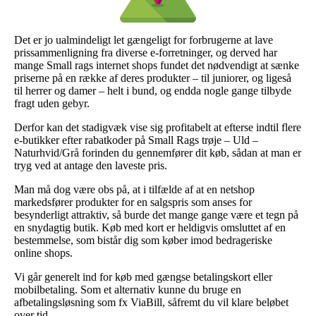
Det er jo ualmindeligt let gængeligt for forbrugerne at lave
prissammenligning fra diverse e-forretninger, og derved har
mange Small rags internet shops fundet det nødvendigt at sænke
priserne på en række af deres produkter – til juniorer, og ligeså
til herrer og damer – helt i bund, og endda nogle gange tilbyde
fragt uden gebyr.
Derfor kan det stadigvæk vise sig profitabelt at efterse indtil flere
e-butikker efter rabatkoder på Small Rags trøje – Uld –
Naturhvid/Grå forinden du gennemfører dit køb, sådan at man er
tryg ved at antage den laveste pris.
Man må dog være obs på, at i tilfælde af at en netshop
markedsfører produkter for en salgspris som anses for
besynderligt attraktiv, så burde det mange gange være et tegn på
en snydagtig butik. Køb med kort er heldigvis omsluttet af en
bestemmelse, som bistår dig som køber imod bedrageriske
online shops.
Vi går generelt ind for køb med gængse betalingskort eller
mobilbetaling. Som et alternativ kunne du bruge en
afbetalingsløsning som fx ViaBill, såfremt du vil klare beløbet
over tid.