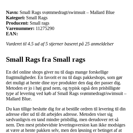
Navn:
Small Rags svømmedragt/swimsuit – Mallard Blue
Kategori:
Small Rags
Producent:
Small rags
Varenummer:
11275290
EAN:
Vurderet til
4.5
ud af 5 stjerner baseret på
25
anmeldelser
Small Rags fra Small rags
En del online shops giver nu til dags mange forskellige
fragtmuligheder. En favorit er nu til dags pakkeshops, som gør
det muligt at hente dine nye produkter den dag der passer dig.
Metoden er jo i høj grad nem, og typisk også den prisbilligste
type af levering ved køb af Small Rags svømmedragt/swimsuit –
Mallard Blue.
Du kan tillige beslutte dig for at bestille ordren til levering til din
adresse eller ud til dit arbejdes adresse. Metoden viser sig
sædvanligvis en tand mindre prisbillig, men derudover ret så
nem. Den mest prisbevidste leveringsversion kan ikke modsiges
at være at hente pakken selv, men den løsning er betinget af at