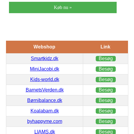
Køb nu »
Webshop
Link
Smartkidz.dk
Besøg
MiniJacobi.dk
Besøg
Kids-world.dk
Besøg
BarnetsVerden.dk
Besøg
Børnibalance.dk
Besøg
Koalabarn.dk
Besøg
byhappyme.com
Besøg
LIAMS.dk
Besøg