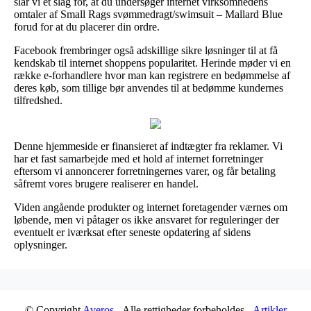
slår vi et slag for, at du undersøger internet virksomhedens
omtaler af Small Rags svømmedragt/swimsuit – Mallard Blue
forud for at du placerer din ordre.
Facebook frembringer også adskillige sikre løsninger til at få
kendskab til internet shoppens popularitet. Herinde møder vi en
række e-forhandlere hvor man kan registrere en bedømmelse af
deres køb, som tillige bør anvendes til at bedømme kundernes
tilfredshed.
Denne hjemmeside er finansieret af indtægter fra reklamer. Vi
har et fast samarbejde med et hold af internet forretninger
eftersom vi annoncerer forretningernes varer, og får betaling
såfremt vores brugere realiserer en handel.
Viden angående produkter og internet foretagender værnes om
løbende, men vi påtager os ikke ansvaret for reguleringer der
eventuelt er iværksat efter seneste opdatering af sidens
oplysninger.
© Copyright
Averos
- Alle rettigheder forbeholdes -
Artikler