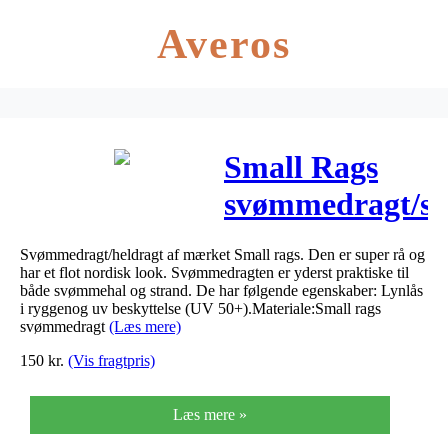
Averos
Small Rags
svømmedragt/sw
– Mallard
Svømmedragt/heldragt af mærket Small rags. Den er super rå og
Blue
har et flot nordisk look. Svømmedragten er yderst praktiske til
både svømmehal og strand. De har følgende egenskaber: Lynlås
i ryggenog uv beskyttelse (UV 50+).Materiale:Small rags
svømmedragt
(Læs mere)
150
kr.
(Vis fragtpris)
Læs mere »