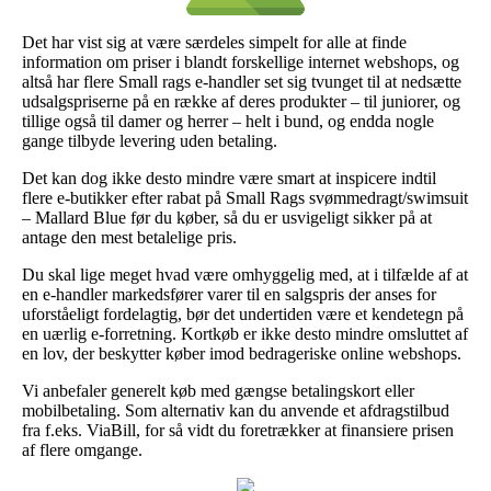
Det har vist sig at være særdeles simpelt for alle at finde
information om priser i blandt forskellige internet webshops, og
altså har flere Small rags e-handler set sig tvunget til at nedsætte
udsalgspriserne på en række af deres produkter – til juniorer, og
tillige også til damer og herrer – helt i bund, og endda nogle
gange tilbyde levering uden betaling.
Det kan dog ikke desto mindre være smart at inspicere indtil
flere e-butikker efter rabat på Small Rags svømmedragt/swimsuit
– Mallard Blue før du køber, så du er usvigeligt sikker på at
antage den mest betalelige pris.
Du skal lige meget hvad være omhyggelig med, at i tilfælde af at
en e-handler markedsfører varer til en salgspris der anses for
uforståeligt fordelagtig, bør det undertiden være et kendetegn på
en uærlig e-forretning. Kortkøb er ikke desto mindre omsluttet af
en lov, der beskytter køber imod bedrageriske online webshops.
Vi anbefaler generelt køb med gængse betalingskort eller
mobilbetaling. Som alternativ kan du anvende et afdragstilbud
fra f.eks. ViaBill, for så vidt du foretrækker at finansiere prisen
af flere omgange.