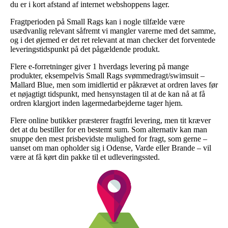
du er i kort afstand af internet webshoppens lager.
Fragtperioden på Small Rags kan i nogle tilfælde være
usædvanlig relevant såfremt vi mangler varerne med det samme,
og i det øjemed er det ret relevant at man checker det forventede
leveringstidspunkt på det pågældende produkt.
Flere e-forretninger giver 1 hverdags levering på mange
produkter, eksempelvis Small Rags svømmedragt/swimsuit –
Mallard Blue, men som imidlertid er påkrævet at ordren laves før
et nøjagtigt tidspunkt, med hensynstagen til at de kan nå at få
ordren klargjort inden lagermedarbejderne tager hjem.
Flere online butikker præsterer fragtfri levering, men tit kræver
det at du bestiller for en bestemt sum. Som alternativ kan man
snuppe den mest prisbevidste mulighed for fragt, som gerne –
uanset om man opholder sig i Odense, Varde eller Brande – vil
være at få kørt din pakke til et udleveringssted.