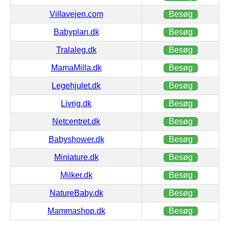
Villavejen.com
Besøg
Babyplan.dk
Besøg
Tralaleg.dk
Besøg
MamaMilla.dk
Besøg
Legehjulet.dk
Besøg
Livrig.dk
Besøg
Netcentret.dk
Besøg
Babyshower.dk
Besøg
Miniature.dk
Besøg
Milker.dk
Besøg
NatureBaby.dk
Besøg
Mammashop.dk
Besøg