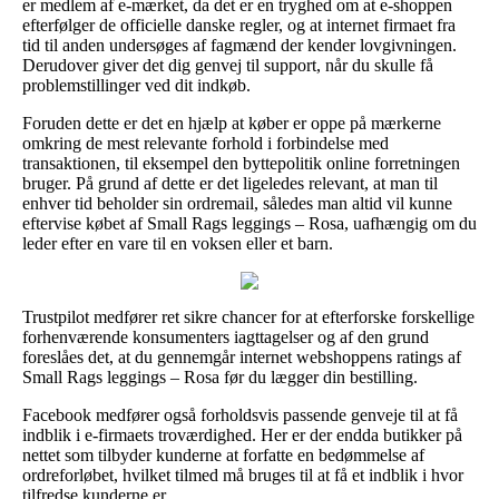
er medlem af e-mærket, da det er en tryghed om at e-shoppen
efterfølger de officielle danske regler, og at internet firmaet fra
tid til anden undersøges af fagmænd der kender lovgivningen.
Derudover giver det dig genvej til support, når du skulle få
problemstillinger ved dit indkøb.
Foruden dette er det en hjælp at køber er oppe på mærkerne
omkring de mest relevante forhold i forbindelse med
transaktionen, til eksempel den byttepolitik online forretningen
bruger. På grund af dette er det ligeledes relevant, at man til
enhver tid beholder sin ordremail, således man altid vil kunne
eftervise købet af Small Rags leggings – Rosa, uafhængig om du
leder efter en vare til en voksen eller et barn.
Trustpilot medfører ret sikre chancer for at efterforske forskellige
forhenværende konsumenters iagttagelser og af den grund
foreslåes det, at du gennemgår internet webshoppens ratings af
Small Rags leggings – Rosa før du lægger din bestilling.
Facebook medfører også forholdsvis passende genveje til at få
indblik i e-firmaets troværdighed. Her er der endda butikker på
nettet som tilbyder kunderne at forfatte en bedømmelse af
ordreforløbet, hvilket tilmed må bruges til at få et indblik i hvor
tilfredse kunderne er.