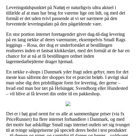
Leveringstidspunktet på Nattøj er naturligvis ultra aktuel i
tilfælde af at man har brug for varerne lige om lidt, og med det
formål er det uden tvivl passende at vi ser nærmere på den
forventede leveringsdato på den pågældende vare.
En stor portion internet foretagender giver dag-til-dag levering
på en lang række af deres varenumre, eksempelvis Small Rags
leggings – Rosa, der dog er underforstået at bestillingen
realiseres inden et fastsat klokkeslæt, med det formål at de har en
chance for at nå at få bestillingen ordnet inden
lagermedarbejderne drager hjemad.
En række e-shops i Danmark yder fragt uden gebyr, men for det
meste kun såfremt der shoppes for et præcist beløb. I øvrigt skal
man udse dig den prisbilligste form for levering, der gerne –
hvad end man bor tæt på Helsingør, Svendborg eller Hundested
– vil blive at få leveret din ordre til en pakkeshop.
Det er i høj grad nemt for os alle at sammenligne priser (via fx
PriceRunner) fra flere internet forhandlere i Danmark, og med
det motiv har adskillige Small rags internet outlets set sig tvunget
til at tvinge salgspriserne på specielt deres bedst i test produkter
– til drenge og piger, og samtidig til damer og herrer – voldsomt,