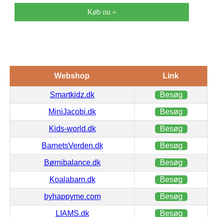
Køb nu »
Webshop
Link
Smartkidz.dk
Besøg
MiniJacobi.dk
Besøg
Kids-world.dk
Besøg
BarnetsVerden.dk
Besøg
Børnibalance.dk
Besøg
Koalabarn.dk
Besøg
byhappyme.com
Besøg
LIAMS.dk
Besøg