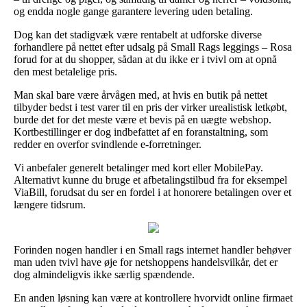
og endda nogle gange garantere levering uden betaling.
Dog kan det stadigvæk være rentabelt at udforske diverse
forhandlere på nettet efter udsalg på Small Rags leggings – Rosa
forud for at du shopper, sådan at du ikke er i tvivl om at opnå
den mest betalelige pris.
Man skal bare være årvågen med, at hvis en butik på nettet
tilbyder bedst i test varer til en pris der virker urealistisk letkøbt,
burde det for det meste være et bevis på en uægte webshop.
Kortbestillinger er dog indbefattet af en foranstaltning, som
redder en overfor svindlende e-forretninger.
Vi anbefaler generelt betalinger med kort eller MobilePay.
Alternativt kunne du bruge et afbetalingstilbud fra for eksempel
ViaBill, forudsat du ser en fordel i at honorere betalingen over et
længere tidsrum.
Forinden nogen handler i en Small rags internet handler behøver
man uden tvivl have øje for netshoppens handelsvilkår, det er
dog almindeligvis ikke særlig spændende.
En anden løsning kan være at kontrollere hvorvidt online firmaet