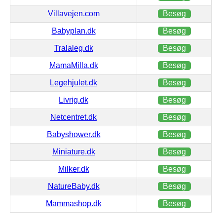
Villavejen.com
Besøg
Babyplan.dk
Besøg
Tralaleg.dk
Besøg
MamaMilla.dk
Besøg
Legehjulet.dk
Besøg
Livrig.dk
Besøg
Netcentret.dk
Besøg
Babyshower.dk
Besøg
Miniature.dk
Besøg
Milker.dk
Besøg
NatureBaby.dk
Besøg
Mammashop.dk
Besøg