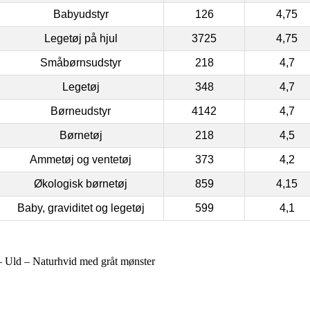
Babyudstyr
126
4,75
Legetøj på hjul
3725
4,75
Småbørnsudstyr
218
4,7
Legetøj
348
4,7
Børneudstyr
4142
4,7
Børnetøj
218
4,5
Ammetøj og ventetøj
373
4,2
Økologisk børnetøj
859
4,15
Baby, graviditet og legetøj
599
4,1
 Uld – Naturhvid med gråt mønster