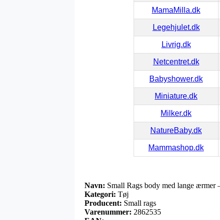
MamaMilla.dk
Legehjulet.dk
Livrig.dk
Netcentret.dk
Babyshower.dk
Miniature.dk
Milker.dk
NatureBaby.dk
Mammashop.dk
Navn:
Small Rags body med lange ærmer –
Kategori:
Tøj
Producent:
Small rags
Varenummer:
2862535