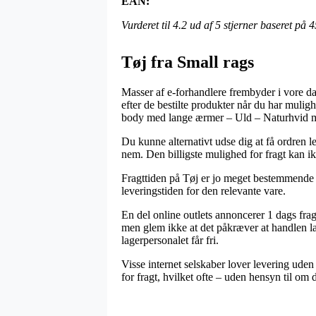
EAN:
Vurderet til
4.2
ud af 5 stjerner baseret på
4
Tøj fra Small rags
Masser af e-forhandlere frembyder i vore da
efter de bestilte produkter når du har mulig
body med lange ærmer – Uld – Naturhvid m
Du kunne alternativt udse dig at få ordren le
nem. Den billigste mulighed for fragt kan i
Fragttiden på Tøj er jo meget bestemmende f
leveringstiden for den relevante vare.
En del online outlets annoncerer 1 dags fr
men glem ikke at det påkræver at handlen lav
lagerpersonalet får fri.
Visse internet selskaber lover levering uden
for fragt, hvilket ofte – uden hensyn til om