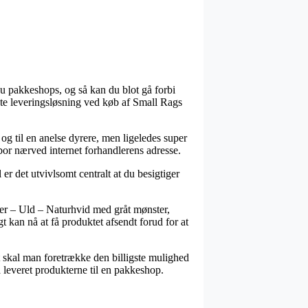
nu pakkeshops, og så kan du blot gå forbi
igste leveringsløsning ved køb af Small Rags
f og til en anelse dyrere, men ligeledes super
bor nærved internet forhandlerens adresse.
r det utvivlsomt centralt at du besigtiger
er – Uld – Naturhvid med gråt mønster,
t kan nå at få produktet afsendt forud for at
gt skal man foretrække den billigste mulighed
å leveret produkterne til en pakkeshop.