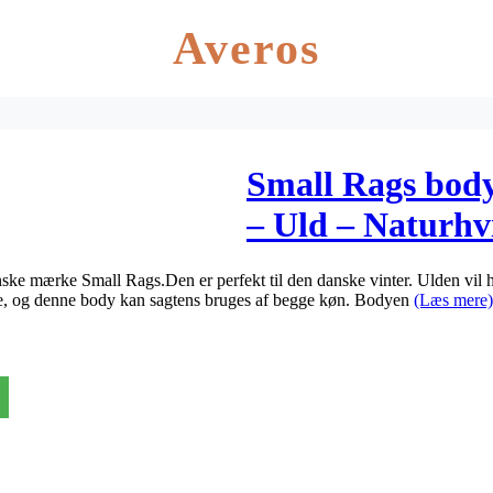
Averos
Small Rags bod
– Uld – Naturhv
mønster
ke mærke Small Rags.Den er perfekt til den danske vinter. Ulden vil ho
ale, og denne body kan sagtens bruges af begge køn. Bodyen
(Læs mere)