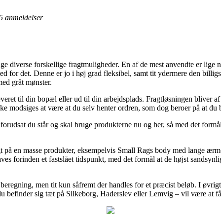
5
anmeldelser
ge diverse forskellige fragtmuligheder. En af de mest anvendte er lige 
hed for det. Denne er jo i høj grad fleksibel, samt tit ydermere den bill
ed gråt mønster.
veret til din bopæl eller ud til din arbejdsplads. Fragtløsningen bliver a
kke modsiges at være at du selv henter ordren, som dog beroer på at du 
orudsat du står og skal bruge produkterne nu og her, så med det formål e
agt på en masse produkter, eksempelvis Small Rags body med lange ærm
es forinden et fastslået tidspunkt, med det formål at de højst sandsynlig
 beregning, men tit kun såfremt der handles for et præcist beløb. I øvri
 du befinder sig tæt på Silkeborg, Haderslev eller Lemvig – vil være at f