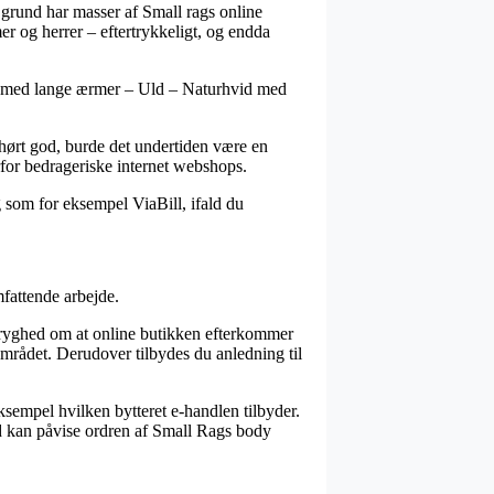
 grund har masser af Small rags online
er og herrer – eftertrykkeligt, og endda
ody med lange ærmer – Uld – Naturhvid med
uhørt god, burde det undertiden være en
rfor bedrageriske internet webshops.
 som for eksempel ViaBill, ifald du
mfattende arbejde.
n tryghed om at online butikken efterkommer
mrådet. Derudover tilbydes du anledning til
ksempel hvilken bytteret e-handlen tilbyder.
tid kan påvise ordren af Small Rags body