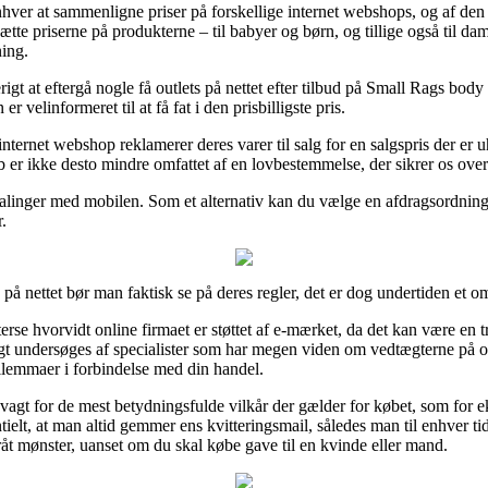
hver at sammenligne priser på forskellige internet webshops, og af den
te priserne på produkterne – til babyer og børn, og tillige også til dam
ing.
igt at eftergå nogle få outlets på nettet efter tilbud på Small Rags b
 velinformeret til at få fat i den prisbilligste pris.
nternet webshop reklamerer deres varer til salg for en salgspris der er 
øb er ikke desto mindre omfattet af en lovbestemmelse, der sikrer os ove
talinger med mobilen. Som et alternativ kan du vælge en afdragsordning
.
 på nettet bør man faktisk se på deres regler, det er dog undertiden et o
terse hvorvidt online firmaet er støttet af e-mærket, da det kan være e
igt undersøges af specialister som har megen viden om vedtægterne på o
ilemmaer i forbindelse med din handel.
vagt for de mest betydningsfulde vilkår der gælder for købet, som for e
tielt, at man altid gemmer ens kvitteringsmail, således man til enhver 
 mønster, uanset om du skal købe gave til en kvinde eller mand.