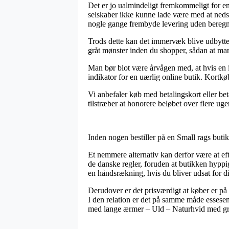
Det er jo ualmindeligt fremkommeligt for en
selskaber ikke kunne lade være med at nedsæt
nogle gange frembyde levering uden beregn
Trods dette kan det immervæk blive udbytter
gråt mønster inden du shopper, sådan at man er
Man bør blot være årvågen med, at hvis en i
indikator for en uærlig online butik. Kortk
Vi anbefaler køb med betalingskort eller be
tilstræber at honorere beløbet over flere uger
Inden nogen bestiller på en Small rags butik
Et nemmere alternativ kan derfor være at ef
de danske regler, foruden at butikken hypp
en håndsrækning, hvis du bliver udsat for d
Derudover er det prisværdigt at køber er på 
I den relation er det på samme måde essesen
med lange ærmer – Uld – Naturhvid med gråt