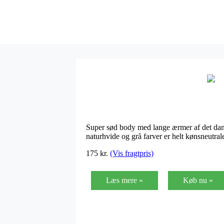
Super sød body med lange ærmer af det dans
naturhvide og grå farver er helt kønsneutr
175
kr.
(Vis fragtpris)
Læs mere »
Køb nu »