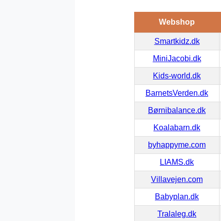
Webshop
Smartkidz.dk
MiniJacobi.dk
Kids-world.dk
BarnetsVerden.dk
Børnibalance.dk
Koalabarn.dk
byhappyme.com
LIAMS.dk
Villavejen.com
Babyplan.dk
Tralaleg.dk