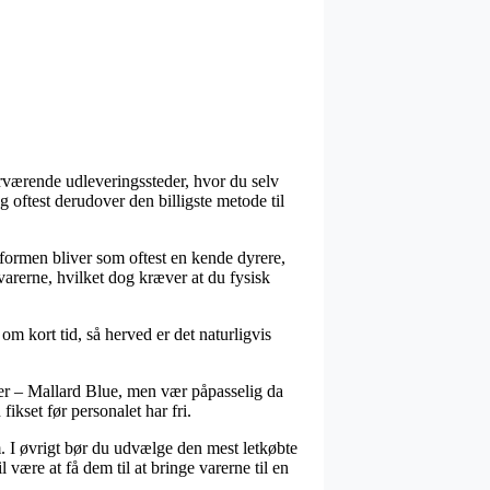
nærværende udleveringssteder, hvor du selv
g oftest derudover den billigste metode til
gsformen bliver som oftest en kende dyrere,
varerne, hvilket dog kræver at du fysisk
m kort tid, så herved er det naturligvis
er – Mallard Blue, men vær påpasselig da
fikset før personalet har fri.
m. I øvrigt bør du udvælge den mest letkøbte
ære at få dem til at bringe varerne til en