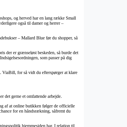
webshops, og herved har en lang række Small
derligere også til damer og herrer –
badebukser – Mallard Blue før du shopper, så
ris der er grænseløst beskeden, så burde det
r Indsigelsesordningen, som passer på dig
ViaBill, for så vidt du efterspørger at klare
er det gerne et omfattende arbejde.
g af at online butikken følger de officielle
g chance for en håndsrækning, såfremt du
ingspolitik hjemmesiden har. I relation til