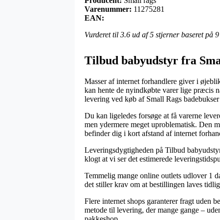
Producent:
Small rags
Varenummer:
11275281
EAN:
Vurderet til
3.6
ud af 5 stjerner baseret på
9
Tilbud babyudstyr fra Sma
Masser af internet forhandlere giver i øjebl
kan hente de nyindkøbte varer lige præcis når
levering ved køb af Small Rags badebukser
Du kan ligeledes forsøge at få varerne levere
men ydermere meget uproblematisk. Den mindst
befinder dig i kort afstand af internet forhan
Leveringsdygtigheden på Tilbud babyudstyr er
klogt at vi ser det estimerede leveringstid
Temmelig mange online outlets udlover 1 da
det stiller krav om at bestillingen laves tidl
Flere internet shops garanterer fragt uden b
metode til levering, der mange gange – uden
pakkeshop.