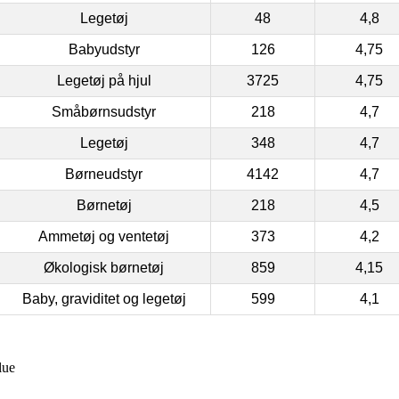
Legetøj
48
4,8
Babyudstyr
126
4,75
Legetøj på hjul
3725
4,75
Småbørnsudstyr
218
4,7
Legetøj
348
4,7
Børneudstyr
4142
4,7
Børnetøj
218
4,5
Ammetøj og ventetøj
373
4,2
Økologisk børnetøj
859
4,15
Baby, graviditet og legetøj
599
4,1
lue