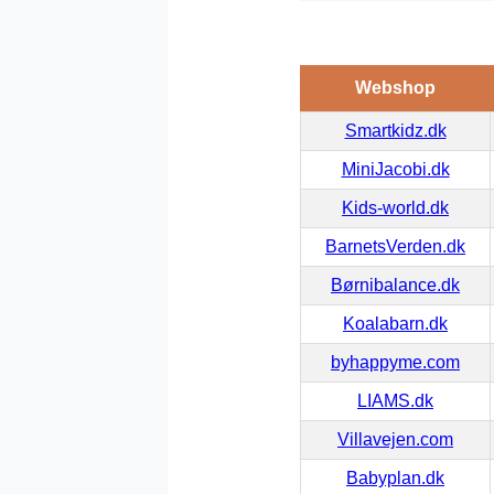
Webshop
Smartkidz.dk
MiniJacobi.dk
Kids-world.dk
BarnetsVerden.dk
Børnibalance.dk
Koalabarn.dk
byhappyme.com
LIAMS.dk
Villavejen.com
Babyplan.dk