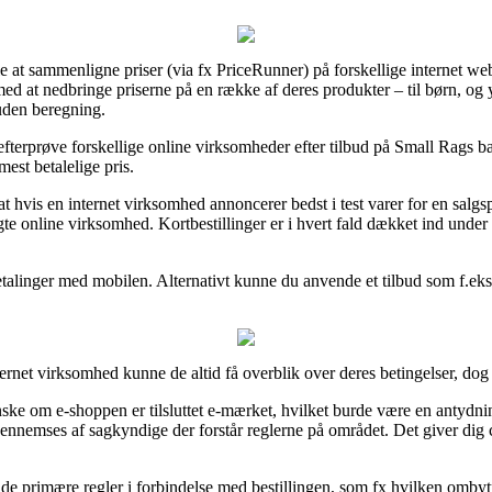
alle at sammenligne priser (via fx PriceRunner) på forskellige internet 
ed at nedbringe priserne på en række af deres produkter – til børn, og y
uden beregning.
 efterprøve forskellige online virksomheder efter tilbud på Small Rags 
est betalelige pris.
 hvis en internet virksomhed annoncerer bedst i test varer for en salgsp
gte online virksomhed. Kortbestillinger er i hvert fald dækket ind unde
etalinger med mobilen. Alternativt kunne du anvende et tilbud som f.eks. 
ernet virksomhed kunne de altid få overblik over deres betingelser, dog 
anske om e-shoppen er tilsluttet e-mærket, hvilket burde være en antydnin
te gennemses af sagkyndige der forstår reglerne på området. Det giver di
 de primære regler i forbindelse med bestillingen, som fx hvilken ombytn