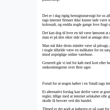
Det er i dag rigtig hensigtsmæssigt for os 
rags internet firmaer ikke kunne lade være m
kolossalt, og endda nogle gange love fragt 
Det kan dog til hver en tid være lønsomt at
man er på den sikre side med at antage den m
Man må ikke desto mindre være så påvagt, at
i nogle tilfælde være en indikator for en uæ
imod uoprigtige online varehuse.
Generelt går vi ind for køb med kort eller b
omkostningerne over flere uger.
Forud for at nogen køber i en Small rags int
Et alternativt forslag kan derfor være at gr
regler, tillige med at internet selskabet of
skulle få besvær ved din handel.
Tilmed er det godt at køberen er på vagt for