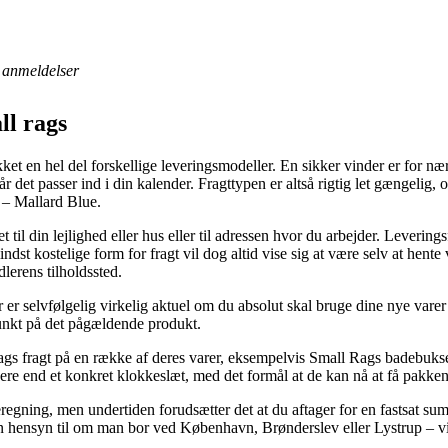
anmeldelser
ll rags
ikket en hel del forskellige leveringsmodeller. En sikker vinder er for 
 det passer ind i din kalender. Fragttypen er altså rigtig let gængelig, o
 – Mallard Blue.
t til din lejlighed eller hus eller til adressen hvor du arbejder. Leverin
 kostelige form for fragt vil dog altid vise sig at være selv at hente 
dlerens tilholdssted.
 selvfølgelig virkelig aktuel om du absolut skal bruge dine nye varer o
spunkt på det pågældende produkt.
gs fragt på en række af deres varer, eksempelvis Small Rags badebuks
igere end et konkret klokkeslæt, med det formål at de kan nå at få pakken 
eregning, men undertiden forudsætter det at du aftager for en fastsat su
 hensyn til om man bor ved København, Brønderslev eller Lystrup – vil v