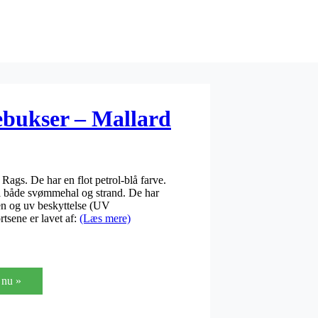
ebukser – Mallard
ags. De har en flot petrol-blå farve.
il både svømmehal og strand. De har
ten og uv beskyttelse (UV
tsene er lavet af:
(Læs mere)
nu »