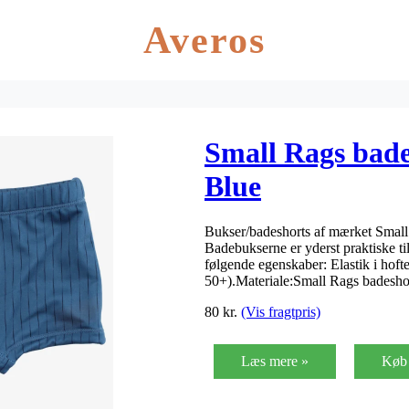
Averos
Small Rags bad
Blue
Bukser/badeshorts af mærket Small R
Badebukserne er yderst praktiske t
følgende egenskaber: Elastik i hof
50+).Materiale:Small Rags badeshor
80
kr.
(Vis fragtpris)
Læs mere »
Køb 