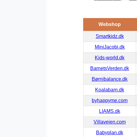
Webshop
Smartkidz.dk
MiniJacobi.dk
Kids-world.dk
BarnetsVerden.dk
Børnibalance.dk
Koalabarn.dk
byhappyme.com
LIAMS.dk
Villavejen.com
Babyplan.dk