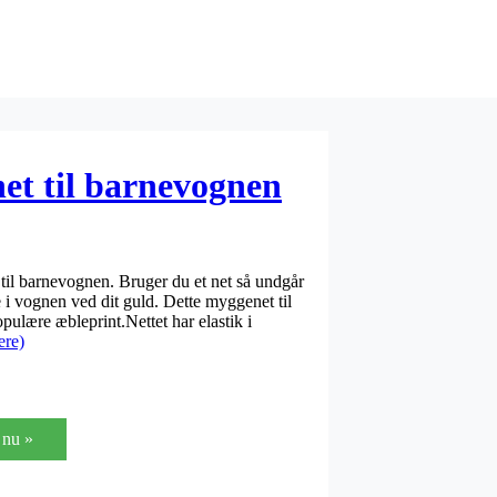
et til barnevognen
til barnevognen. Bruger du et net så undgår
 i vognen ved dit guld. Dette myggenet til
ulære æbleprint.Nettet har elastik i
ere)
nu »