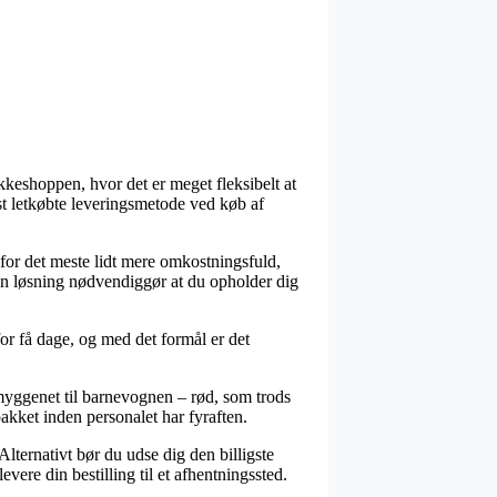
kkeshoppen, hvor det er meget fleksibelt at
st letkøbte leveringsmetode ved køb af
g for det meste lidt mere omkostningsfuld,
den løsning nødvendiggør at du opholder dig
or få dage, og med det formål er det
myggenet til barnevognen – rød, som trods
 pakket inden personalet har fyraften.
Alternativt bør du udse dig den billigste
evere din bestilling til et afhentningssted.