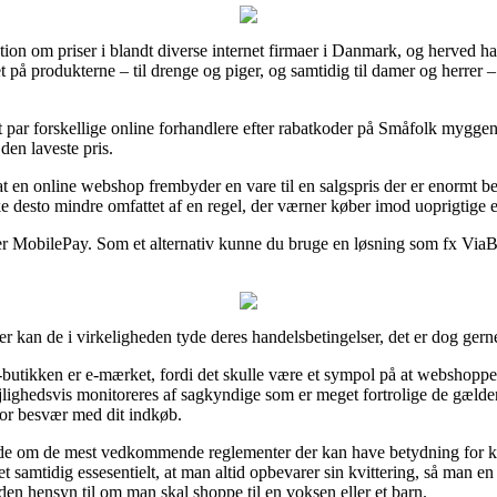
ation om priser i blandt diverse internet firmaer i Danmark, og herved ha
t på produkterne – til drenge og piger, og samtidig til damer og herrer 
 par forskellige online forhandlere efter rabatkoder på Småfolk myggen
den laveste pris.
at en online webshop frembyder en vare til en salgspris der er enormt be
e desto mindre omfattet af en regel, der værner køber imod uoprigtige e
eller MobilePay. Som et alternativ kunne du bruge en løsning som fx ViaB
er kan de i virkeligheden tyde deres handelsbetingelser, det er dog gerne
-butikken er e-mærket, fordi det skulle være et sympol på at webshopp
 lejlighedsvis monitoreres af sagkyndige som er meget fortrolige de gæld
 for besvær med dit indkøb.
nde om de mest vedkommende reglementer der kan have betydning for køb
det samtidig essesentielt, at man altid opbevarer sin kvittering, så man 
n hensyn til om man skal shoppe til en voksen eller et barn.