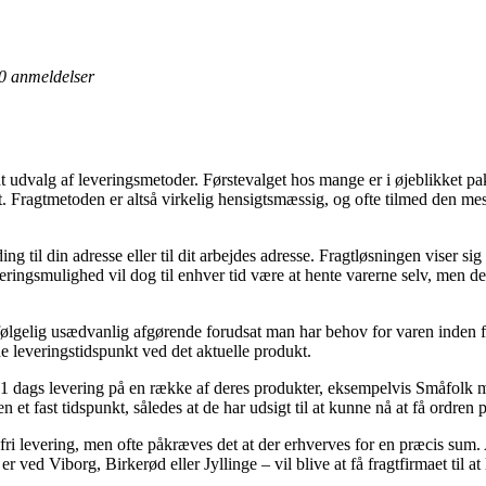
0
anmeldelser
dt udvalg af leveringsmetoder. Førstevalget hos mange er i øjeblikket pa
t. Fragtmetoden er altså virkelig hensigtsmæssig, og ofte tilmed den me
ng til din adresse eller til dit arbejdes adresse. Fragtløsningen viser si
veringsmulighed vil dog til enhver tid være at hente varerne selv, men 
følgelig usædvanlig afgørende forudsat man har behov for varen inden f
ede leveringstidspunkt ved det aktuelle produkt.
r 1 dags levering på en række af deres produkter, eksempelvis Småfolk 
en et fast tidspunkt, således at de har udsigt til at kunne nå at få ordren
ofri levering, men ofte påkræves det at der erhverves for en præcis sum. 
ved Viborg, Birkerød eller Jyllinge – vil blive at få fragtfirmaet til at l