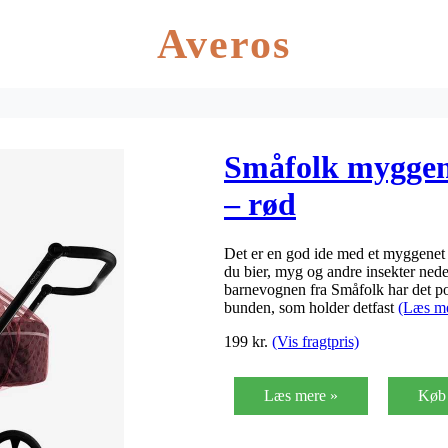
Averos
Småfolk myggen
– rød
Det er en god ide med et myggenet 
du bier, myg og andre insekter nede
barnevognen fra Småfolk har det pop
bunden, som holder detfast
(Læs m
199
kr.
(Vis fragtpris)
Læs mere »
Køb 