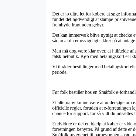
Det er jo ultra let for købere at søge inform
fundet det nødvendigt at stampe prisniveaue
frembyde fragt uden gebyr.
Det kan immervæk blive nyttigt at checke et
sådan at du er usvigeligt sikker på at antage 
Man må dog være klar over, at i tilfælde af 
falsk netbutik. Køb med betalingskort er ikk
Vi tilråder bestillinger med betalingskort 
periode.
Før folk bestiller hos en Småfolk e-forhandl
Et alternativ kunne være at undersøge om e
officielle regler, foruden at e-forretningen
chance for support, for så vidt du udsættes
Endvidere er det en hjælp at køber er vide
forretningen benytter. På grund af dette er 
Småfolk myggenet til barnevognen – rød, ude