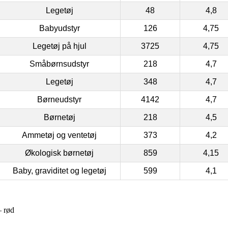
Legetøj
48
4,8
Babyudstyr
126
4,75
Legetøj på hjul
3725
4,75
Småbørnsudstyr
218
4,7
Legetøj
348
4,7
Børneudstyr
4142
4,7
Børnetøj
218
4,5
Ammetøj og ventetøj
373
4,2
Økologisk børnetøj
859
4,15
Baby, graviditet og legetøj
599
4,1
– rød