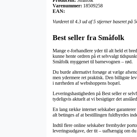
Producent:
Småfolk
Varenummer:
18509258
EAN:
Vurderet til
4.3
ud af 5 stjerner baseret på
5
Best seller fra Småfolk
Mange e-forhandlere yder til alt held et bre
kunne hente ordren på et selvvalgt tidspunk
Småfolk myggenet til barnevognen – rød.
Du burde alternativt forsøge at vælge afsendi
men ydermere ret praktisk. Den billigste le
i nærheden af webshoppens bopæl.
Leveringshastigheden på Best seller er selv
tydeligvis aktuelt at vi besigtiger det anslå
En lang række internet selskaber garantere
alt betinges af at bestillingen fuldbyrdes ind
Indtil flere online selskaber frembyder port
leveringsudgave, der tit – uafhængig om du er 