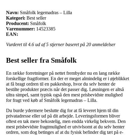
Navn:
Småfolk legemadras – Lilla
Kategori:
Best seller
Producent:
Småfolk
Varenummer:
14523385
EAN:
Vurderet til
4.6
ud af 5 stjerner baseret på
20
anmeldelser
Best seller fra Småfolk
En række forretninger på nettet frembyder nu en lang række
forskellige fragtformer. En der er meget almindelig er i øjeblikket
at få bragt ordren til en pakkeshop, hvor du selv henter de
bestilte produkter præcis når det passer dig. Løsningen er altså
ultra simpel, samt typisk også den mest prisbevidste mulighed
for fragt ved køb af Småfolk legemadras – Lilla.
Du burde ydermere beslutte dig for at få leveret hjem til din
privatadresse eller ud på dit arbejde. Leveringsformen bliver
oftest en tak mere bekostelig, men endda virkelig bekvem. Den
mest prisbevidste fragtmulighed er utvivlsomt at du selv henter
ordren, som dog betinges af at du fysisk befinder dig tæt på e-