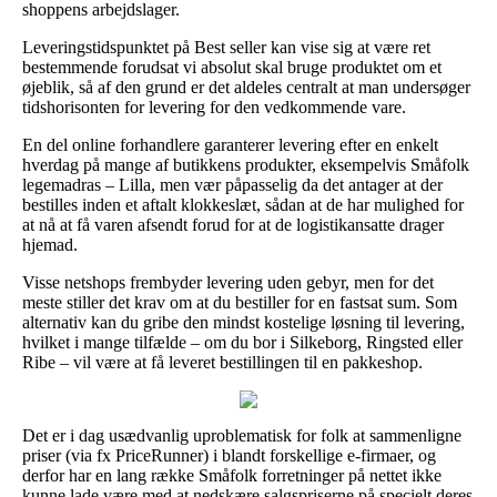
shoppens arbejdslager.
Leveringstidspunktet på Best seller kan vise sig at være ret
bestemmende forudsat vi absolut skal bruge produktet om et
øjeblik, så af den grund er det aldeles centralt at man undersøger
tidshorisonten for levering for den vedkommende vare.
En del online forhandlere garanterer levering efter en enkelt
hverdag på mange af butikkens produkter, eksempelvis Småfolk
legemadras – Lilla, men vær påpasselig da det antager at der
bestilles inden et aftalt klokkeslæt, sådan at de har mulighed for
at nå at få varen afsendt forud for at de logistikansatte drager
hjemad.
Visse netshops frembyder levering uden gebyr, men for det
meste stiller det krav om at du bestiller for en fastsat sum. Som
alternativ kan du gribe den mindst kostelige løsning til levering,
hvilket i mange tilfælde – om du bor i Silkeborg, Ringsted eller
Ribe – vil være at få leveret bestillingen til en pakkeshop.
Det er i dag usædvanlig uproblematisk for folk at sammenligne
priser (via fx PriceRunner) i blandt forskellige e-firmaer, og
derfor har en lang række Småfolk forretninger på nettet ikke
kunne lade være med at nedskære salgspriserne på specielt deres