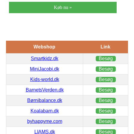
Køb nu »
Webshop
Link
Smartkidz.dk
Besøg
MiniJacobi.dk
Besøg
Kids-world.dk
Besøg
BarnetsVerden.dk
Besøg
Børnibalance.dk
Besøg
Koalabarn.dk
Besøg
byhappyme.com
Besøg
LIAMS.dk
Besøg