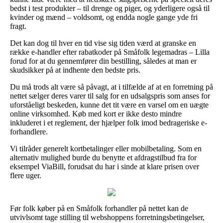
bedst i test produkter – til drenge og piger, og yderligere også til
kvinder og mænd – voldsomt, og endda nogle gange yde fri
fragt.
Det kan dog til hver en tid vise sig tiden værd at granske en
række e-handler efter rabatkoder på Småfolk legemadras – Lilla
forud for at du gennemfører din bestilling, således at man er
skudsikker på at indhente den bedste pris.
Du må trods alt være så påvagt, at i tilfælde af at en forretning på
nettet sælger deres varer til salg for en udsalgspris som anses for
uforståeligt beskeden, kunne det tit være en varsel om en uægte
online virksomhed. Køb med kort er ikke desto mindre
inkluderet i et reglement, der hjælper folk imod bedrageriske e-
forhandlere.
Vi tilråder generelt kortbetalinger eller mobilbetaling. Som en
alternativ mulighed burde du benytte et afdragstilbud fra for
eksempel ViaBill, forudsat du har i sinde at klare prisen over
flere uger.
Før folk køber på en Småfolk forhandler på nettet kan de
utvivlsomt tage stilling til webshoppens forretningsbetingelser,