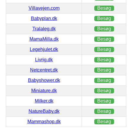
Villavejen.com
Besøg
Babyplan.dk
Besøg
Tralaleg.dk
Besøg
MamaMilla.dk
Besøg
Legehjulet.dk
Besøg
Livrig.dk
Besøg
Netcentret.dk
Besøg
Babyshower.dk
Besøg
Miniature.dk
Besøg
Milker.dk
Besøg
NatureBaby.dk
Besøg
Mammashop.dk
Besøg