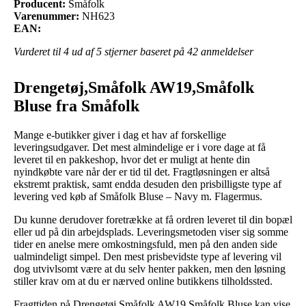
Producent:
Småfolk
Varenummer:
NH623
EAN:
Vurderet til
4
ud af 5 stjerner baseret på
42
anmeldelser
Drengetøj,Småfolk AW19,Småfolk
Bluse fra Småfolk
Mange e-butikker giver i dag et hav af forskellige
leveringsudgaver. Det mest almindelige er i vore dage at få
leveret til en pakkeshop, hvor det er muligt at hente din
nyindkøbte vare når der er tid til det. Fragtløsningen er altså
ekstremt praktisk, samt endda desuden den prisbilligste type af
levering ved køb af Småfolk Bluse – Navy m. Flagermus.
Du kunne derudover foretrække at få ordren leveret til din bopæl
eller ud på din arbejdsplads. Leveringsmetoden viser sig somme
tider en anelse mere omkostningsfuld, men på den anden side
ualmindeligt simpel. Den mest prisbevidste type af levering vil
dog utvivlsomt være at du selv henter pakken, men den løsning
stiller krav om at du er nærved online butikkens tilholdssted.
Fragttiden på Drengetøj,Småfolk AW19,Småfolk Bluse kan vise