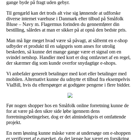
gange byde på fragt uden gebyr.
Til gengæld kan det trods alt vise sig lønnende at udforske
diverse internet varehuse i Danmark efter tilbud på Småfolk
Bluse – Navy m. Flagermus forinden du gennemfører din
bestilling, således at man er sikker på at opnå den bedste pris.
Man må lige meget hvad være så påvagt, at såfremt en e-shop
udbyder et produkt til en salgspris som anses for utrolig
beskeden, så kunne det mange gange være et signal om en
svindel netshop. Handler med kort er dog omfavnet af en regel,
der skærmer dig som kunde overfor snydagtige e-shops.
Vi anbefaler generelt betalinger med kort eller betalinger med
mobilen. Alternativt kunne du udnytte et tilbud fra eksempelvis
ViaBill, hvis du efterspørger at godtgøre pengene i flere bidder.
Før nogen shopper hos en Småfolk online forretning kunne de
for at være på den sikre side løbe igennem dens
forretningsbetingelser, dog er det almindeligvis et omfattende
projekt.
En nem løsning kunne måske være at undersøge om e-shoppen
er verificeret af e-mærket, da det længe har været en forsikring