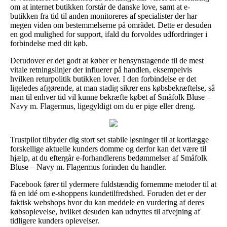
om at internet butikken forstår de danske love, samt at e-
butikken fra tid til anden monitoreres af specialister der har
megen viden om bestemmelserne på området. Dette er desuden
en god mulighed for support, ifald du forvoldes udfordringer i
forbindelse med dit køb.
Derudover er det godt at køber er hensynstagende til de mest
vitale retningslinjer der influerer på handlen, eksempelvis
hvilken returpolitik butikken lover. I den forbindelse er det
ligeledes afgørende, at man stadig sikrer ens købsbekræftelse, så
man til enhver tid vil kunne bekræfte købet af Småfolk Bluse –
Navy m. Flagermus, ligegyldigt om du er pige eller dreng.
Trustpilot tilbyder dig stort set stabile løsninger til at kortlægge
forskellige aktuelle kunders domme og derfor kan det være til
hjælp, at du eftergår e-forhandlerens bedømmelser af Småfolk
Bluse – Navy m. Flagermus forinden du handler.
Facebook fører til ydermere fuldstændig fornemme metoder til at
få en idé om e-shoppens kundetilfredshed. Foruden det er der
faktisk webshops hvor du kan meddele en vurdering af deres
købsoplevelse, hvilket desuden kan udnyttes til afvejning af
tidligere kunders oplevelser.