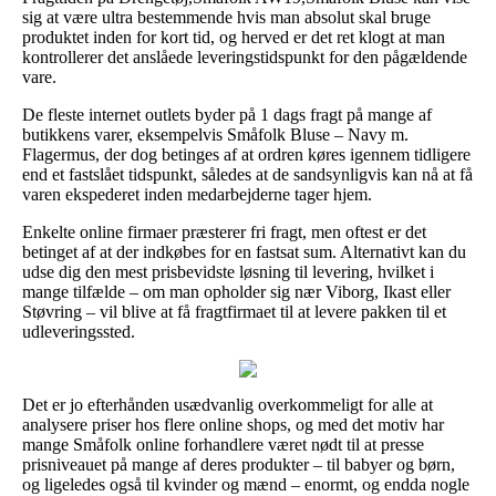
sig at være ultra bestemmende hvis man absolut skal bruge
produktet inden for kort tid, og herved er det ret klogt at man
kontrollerer det anslåede leveringstidspunkt for den pågældende
vare.
De fleste internet outlets byder på 1 dags fragt på mange af
butikkens varer, eksempelvis Småfolk Bluse – Navy m.
Flagermus, der dog betinges af at ordren køres igennem tidligere
end et fastslået tidspunkt, således at de sandsynligvis kan nå at få
varen ekspederet inden medarbejderne tager hjem.
Enkelte online firmaer præsterer fri fragt, men oftest er det
betinget af at der indkøbes for en fastsat sum. Alternativt kan du
udse dig den mest prisbevidste løsning til levering, hvilket i
mange tilfælde – om man opholder sig nær Viborg, Ikast eller
Støvring – vil blive at få fragtfirmaet til at levere pakken til et
udleveringssted.
Det er jo efterhånden usædvanlig overkommeligt for alle at
analysere priser hos flere online shops, og med det motiv har
mange Småfolk online forhandlere været nødt til at presse
prisniveauet på mange af deres produkter – til babyer og børn,
og ligeledes også til kvinder og mænd – enormt, og endda nogle