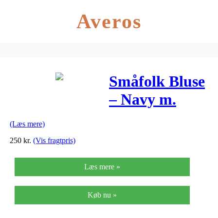
Averos
Småfolk Bluse
– Navy m.
Flagermus
(Læs mere)
250
kr.
(Vis fragtpris)
Læs mere »
Køb nu »