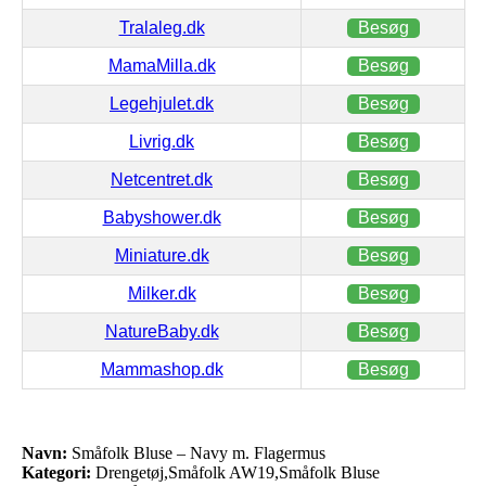
Tralaleg.dk
Besøg
MamaMilla.dk
Besøg
Legehjulet.dk
Besøg
Livrig.dk
Besøg
Netcentret.dk
Besøg
Babyshower.dk
Besøg
Miniature.dk
Besøg
Milker.dk
Besøg
NatureBaby.dk
Besøg
Mammashop.dk
Besøg
Navn:
Småfolk Bluse – Navy m. Flagermus
Kategori:
Drengetøj,Småfolk AW19,Småfolk Bluse