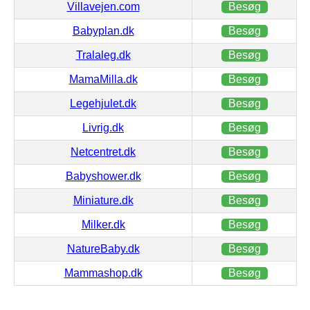
Villavejen.com
Besøg
Babyplan.dk
Besøg
Tralaleg.dk
Besøg
MamaMilla.dk
Besøg
Legehjulet.dk
Besøg
Livrig.dk
Besøg
Netcentret.dk
Besøg
Babyshower.dk
Besøg
Miniature.dk
Besøg
Milker.dk
Besøg
NatureBaby.dk
Besøg
Mammashop.dk
Besøg