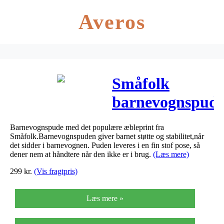
Averos
Småfolk
barnevognspud
– grey mix
Barnevognspude med det populære æbleprint fra
Småfolk.Barnevognspuden giver barnet støtte og stabilitet,når
det sidder i barnevognen. Puden leveres i en fin stof pose, så
dener nem at håndtere når den ikke er i brug.
(Læs mere)
299
kr.
(Vis fragtpris)
Læs mere »