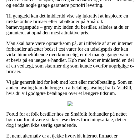
og endda nogle gange garantere portofri levering.
Til gengæld kan det imidlertid vise sig lukrativt at inspicere en
række online firmaer efter rabatkoder på Småfolk
barnevognspude – grey mix inden du bestiller, således at du er
garanteret at opnå den mest attraktive pris.
Man skal bare være opmærksom på, at i tilfælde af at en internet
forhandler afsætter bedst i test varer for en udsalgspris der kan
virke himmelråbende overkommelig, er det mange gange være
et bevis på en uægte e-handler. Køb med kort er imidlertid en del
af en vedtægt, som skærmer dig som kunde overfor uoprigtige e-
firmaer.
Vi går generelt ind for køb med kort eller mobilbetaling. Som en
anden løsning kan du bruge en afbetalingsløsning fra fx ViaBill,
hvis du vil godtgøre betalingen over et længere tidsrum.
Forud for at folk bestiller hos en Småfolk forhandler på nettet
bør man for at være sikker læse deres forretningsaftale, det er
dog i reglen ikke særlig spændende.
Et nemt alternativ er at tjekke hvorvidt internet firmaet er