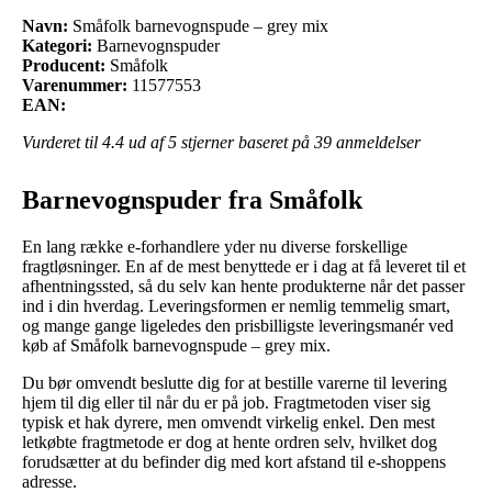
Navn:
Småfolk barnevognspude – grey mix
Kategori:
Barnevognspuder
Producent:
Småfolk
Varenummer:
11577553
EAN:
Vurderet til
4.4
ud af 5 stjerner baseret på
39
anmeldelser
Barnevognspuder fra Småfolk
En lang række e-forhandlere yder nu diverse forskellige
fragtløsninger. En af de mest benyttede er i dag at få leveret til et
afhentningssted, så du selv kan hente produkterne når det passer
ind i din hverdag. Leveringsformen er nemlig temmelig smart,
og mange gange ligeledes den prisbilligste leveringsmanér ved
køb af Småfolk barnevognspude – grey mix.
Du bør omvendt beslutte dig for at bestille varerne til levering
hjem til dig eller til når du er på job. Fragtmetoden viser sig
typisk et hak dyrere, men omvendt virkelig enkel. Den mest
letkøbte fragtmetode er dog at hente ordren selv, hvilket dog
forudsætter at du befinder dig med kort afstand til e-shoppens
adresse.