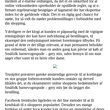
medlem af e-mærke ordningen, da det er en sikkerhed for at
online virksomheden opretholder de opstillede regler, og at e-
firmaet regelmæssigt besigtiges af fagmænd der har ekspertise
inden for de gældende vilkår. Det er en rigtig god chance for
støtte, for så vidt du møder problemstillinger i forbindelse med
din shopping.
Yderligere er det klogt at kunden er påpasselig med de vigtigste
retningslinjer der kan have indvirkning på bestillingen, til
eksempel den ombytningsret internet forretningen tilbyder. På
grund af dette er det tillige relevant, at man permanent beholder
ens ordremail, således man en anden gang kan påvise sit køb af
Småfolk barnevognspude – grey mix, uden hensyn til om man
søger efter varer til en herre eller dame.
Trustpilot præsterer ganske anstændige genveje til at kortlægge
en stor gruppe forhenværende kunders omtaler og derved
tilrådes det, at du eksaminerer online shoppens bedømmelser af
Småfolk barnevognspude – grey mix før du lægger din
bestilling.
Facebook frembyder ligeledes en del fine metoder til at få
kendskab til e-shoppens popularitet. Desuden ses mange
butikker på nettet hvor kunder kan skrive en anmeldelse af deres