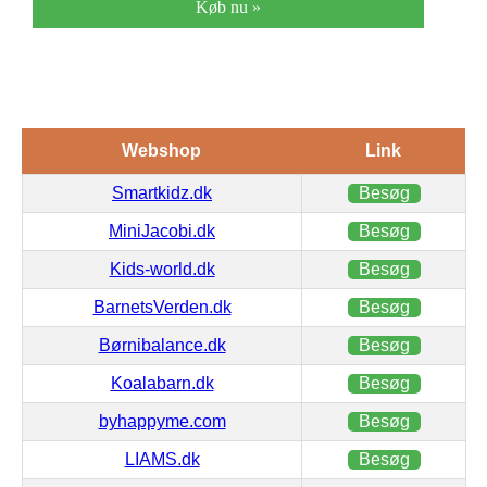
Køb nu »
Webshop
Link
Smartkidz.dk
Besøg
MiniJacobi.dk
Besøg
Kids-world.dk
Besøg
BarnetsVerden.dk
Besøg
Børnibalance.dk
Besøg
Koalabarn.dk
Besøg
byhappyme.com
Besøg
LIAMS.dk
Besøg