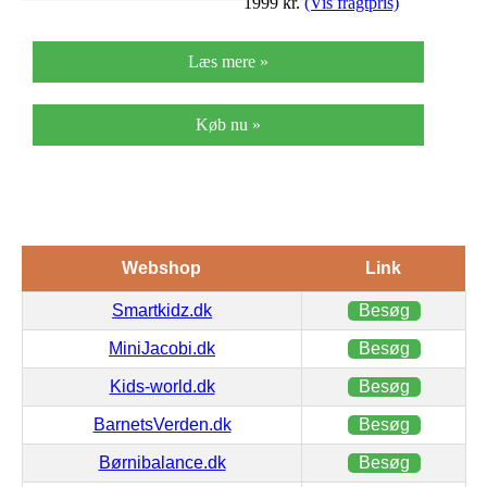
1999
kr.
(Vis fragtpris)
Læs mere »
Køb nu »
Webshop
Link
Smartkidz.dk
Besøg
MiniJacobi.dk
Besøg
Kids-world.dk
Besøg
BarnetsVerden.dk
Besøg
Børnibalance.dk
Besøg