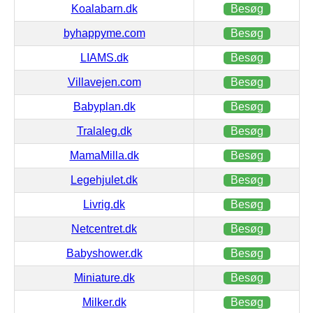
Koalabarn.dk
Besøg
byhappyme.com
Besøg
LIAMS.dk
Besøg
Villavejen.com
Besøg
Babyplan.dk
Besøg
Tralaleg.dk
Besøg
MamaMilla.dk
Besøg
Legehjulet.dk
Besøg
Livrig.dk
Besøg
Netcentret.dk
Besøg
Babyshower.dk
Besøg
Miniature.dk
Besøg
Milker.dk
Besøg