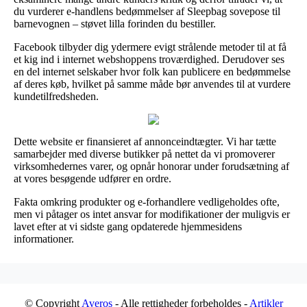
du vurderer e-handlens bedømmelser af Sleepbag sovepose til
barnevognen – støvet lilla forinden du bestiller.
Facebook tilbyder dig ydermere evigt strålende metoder til at få
et kig ind i internet webshoppens troværdighed. Derudover ses
en del internet selskaber hvor folk kan publicere en bedømmelse
af deres køb, hvilket på samme måde bør anvendes til at vurdere
kundetilfredsheden.
Dette website er finansieret af annonceindtægter. Vi har tætte
samarbejder med diverse butikker på nettet da vi promoverer
virksomhedernes varer, og opnår honorar under forudsætning af
at vores besøgende udfører en ordre.
Fakta omkring produkter og e-forhandlere vedligeholdes ofte,
men vi påtager os intet ansvar for modifikationer der muligvis er
lavet efter at vi sidste gang opdaterede hjemmesidens
informationer.
© Copyright
Averos
- Alle rettigheder forbeholdes -
Artikler