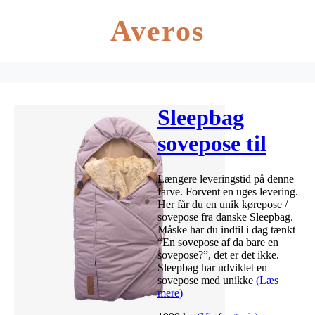
Averos
Sleepbag
sovepose til
barnevognen –
Længere leveringstid på denne
støvet lilla
farve. Forvent en uges levering.
Her får du en unik kørepose /
sovepose fra danske Sleepbag.
Måske har du indtil i dag tænkt
“En sovepose af da bare en
sovepose?”, det er det ikke.
Sleepbag har udviklet en
sovepose med unikke
(Læs
mere)