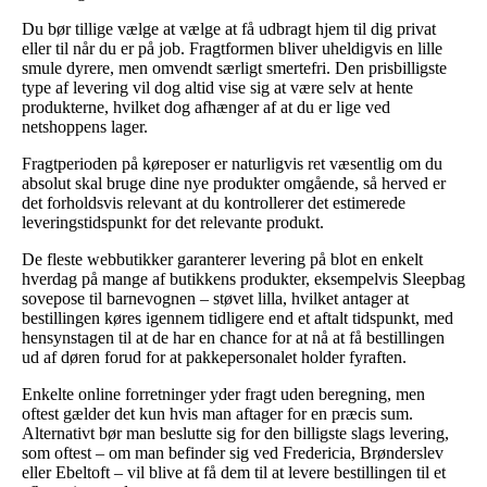
Du bør tillige vælge at vælge at få udbragt hjem til dig privat
eller til når du er på job. Fragtformen bliver uheldigvis en lille
smule dyrere, men omvendt særligt smertefri. Den prisbilligste
type af levering vil dog altid vise sig at være selv at hente
produkterne, hvilket dog afhænger af at du er lige ved
netshoppens lager.
Fragtperioden på køreposer er naturligvis ret væsentlig om du
absolut skal bruge dine nye produkter omgående, så herved er
det forholdsvis relevant at du kontrollerer det estimerede
leveringstidspunkt for det relevante produkt.
De fleste webbutikker garanterer levering på blot en enkelt
hverdag på mange af butikkens produkter, eksempelvis Sleepbag
sovepose til barnevognen – støvet lilla, hvilket antager at
bestillingen køres igennem tidligere end et aftalt tidspunkt, med
hensynstagen til at de har en chance for at nå at få bestillingen
ud af døren forud for at pakkepersonalet holder fyraften.
Enkelte online forretninger yder fragt uden beregning, men
oftest gælder det kun hvis man aftager for en præcis sum.
Alternativt bør man beslutte sig for den billigste slags levering,
som oftest – om man befinder sig ved Fredericia, Brønderslev
eller Ebeltoft – vil blive at få dem til at levere bestillingen til et