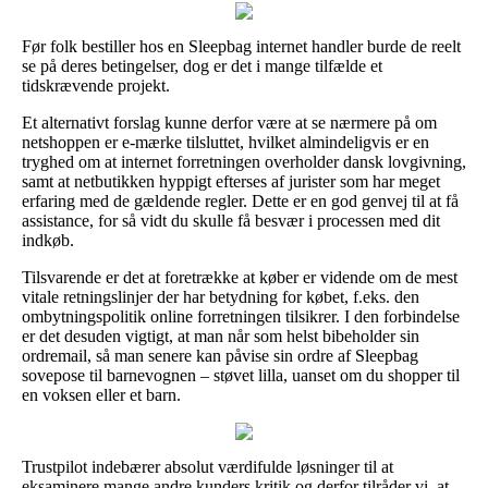
Før folk bestiller hos en Sleepbag internet handler burde de reelt
se på deres betingelser, dog er det i mange tilfælde et
tidskrævende projekt.
Et alternativt forslag kunne derfor være at se nærmere på om
netshoppen er e-mærke tilsluttet, hvilket almindeligvis er en
tryghed om at internet forretningen overholder dansk lovgivning,
samt at netbutikken hyppigt efterses af jurister som har meget
erfaring med de gældende regler. Dette er en god genvej til at få
assistance, for så vidt du skulle få besvær i processen med dit
indkøb.
Tilsvarende er det at foretrække at køber er vidende om de mest
vitale retningslinjer der har betydning for købet, f.eks. den
ombytningspolitik online forretningen tilsikrer. I den forbindelse
er det desuden vigtigt, at man når som helst bibeholder sin
ordremail, så man senere kan påvise sin ordre af Sleepbag
sovepose til barnevognen – støvet lilla, uanset om du shopper til
en voksen eller et barn.
Trustpilot indebærer absolut værdifulde løsninger til at
eksaminere mange andre kunders kritik og derfor tilråder vi, at