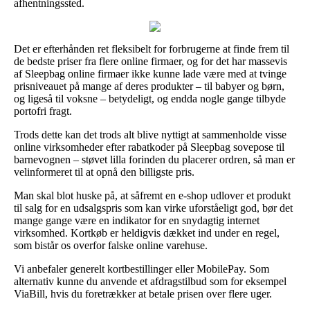
afhentningssted.
Det er efterhånden ret fleksibelt for forbrugerne at finde frem til
de bedste priser fra flere online firmaer, og for det har massevis
af Sleepbag online firmaer ikke kunne lade være med at tvinge
prisniveauet på mange af deres produkter – til babyer og børn,
og ligeså til voksne – betydeligt, og endda nogle gange tilbyde
portofri fragt.
Trods dette kan det trods alt blive nyttigt at sammenholde visse
online virksomheder efter rabatkoder på Sleepbag sovepose til
barnevognen – støvet lilla forinden du placerer ordren, så man er
velinformeret til at opnå den billigste pris.
Man skal blot huske på, at såfremt en e-shop udlover et produkt
til salg for en udsalgspris som kan virke uforståeligt god, bør det
mange gange være en indikator for en snydagtig internet
virksomhed. Kortkøb er heldigvis dækket ind under en regel,
som bistår os overfor falske online varehuse.
Vi anbefaler generelt kortbestillinger eller MobilePay. Som
alternativ kunne du anvende et afdragstilbud som for eksempel
ViaBill, hvis du foretrækker at betale prisen over flere uger.