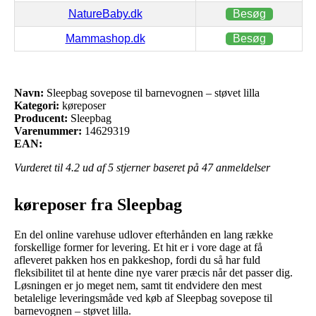
NatureBaby.dk
Besøg
Mammashop.dk
Besøg
Navn:
Sleepbag sovepose til barnevognen – støvet lilla
Kategori:
køreposer
Producent:
Sleepbag
Varenummer:
14629319
EAN:
Vurderet til
4.2
ud af 5 stjerner baseret på
47
anmeldelser
køreposer fra Sleepbag
En del online varehuse udlover efterhånden en lang række
forskellige former for levering. Et hit er i vore dage at få
afleveret pakken hos en pakkeshop, fordi du så har fuld
fleksibilitet til at hente dine nye varer præcis når det passer dig.
Løsningen er jo meget nem, samt tit endvidere den mest
betalelige leveringsmåde ved køb af Sleepbag sovepose til
barnevognen – støvet lilla.