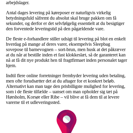
arbejdslager.
Antal dages levering på køreposer er naturligvis virkelig
betydningsfuld såfremt du absolut skal bruge pakken om få
sekunder, og derfor er det selvfølgelig essentielt at du besigtiger
den forventede leveringstid på den pågældende vare.
De fleste e-forhandlere stiller udsigt til levering på blot en enkelt
hverdag på mange af deres varer, eksempelvis Sleepbag
sovepose til barnevognen – sort-brun, men husk at det påkræver
at du når at bestille inden et fast klokkeslæt, så de garanteret kan
nå at få dit nye produkt hen til fragtfirmaet inden personalet tager
hjem.
Indtil flere online forretninger frembyder levering uden betaling,
men ofte forudsætter det at du aftager for et konkret beløb.
Alternativt kan man tage den prisbilligste mulighed for levering,
som i de fleste tilfælde – uanset om man opholder sig tæt på
Hørsholm, Korsør eller Ribe – vil blive at få dem til at levere
varerne til et udleveringssted.