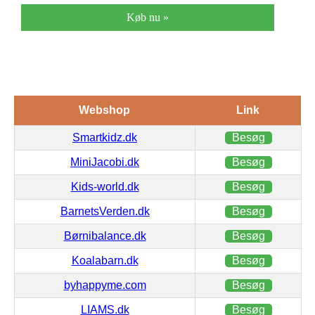
Køb nu »
Webshop
Link
Smartkidz.dk
Besøg
MiniJacobi.dk
Besøg
Kids-world.dk
Besøg
BarnetsVerden.dk
Besøg
Børnibalance.dk
Besøg
Koalabarn.dk
Besøg
byhappyme.com
Besøg
LIAMS.dk
Besøg