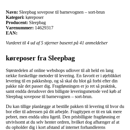
Navn:
Sleepbag sovepose til barnevognen – sort-brun
Kategori:
køreposer
Producent:
Sleepbag
Varenummer:
14629317
EAN:
Vurderet til
4
ud af 5 stjerner baseret på
41
anmeldelser
køreposer fra Sleepbag
Størstedelen af online webshops udlover til alt held en lang
række forskellige metoder til levering. En favorit er i øjeblikket
levering til en pakkeshop, og så skal du blot gå forbi efter din
pakke når det passer dig. Fragtløsningen er jo ret så praktisk,
samt endda derudover den billigste leveringsmetode ved køb af
Sleepbag sovepose til barnevognen – sort-brun.
Du kan tillige planlægge at bestille pakken til levering til hvor du
bor eller til adressen på dit arbejde. Fragttypen er tit en tak mere
pebret, men endda ultra ligetil. Den prisbilligste fragtløsning er
utvivlsomt at du selv henter ordren, hvilket dog afhænger af at
du opholder dig i kort afstand af internet forhandlerens