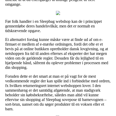
omgange.
Før folk handler i en Sleepbag webshop kan de i princippet
gennemløbe deres handelsvilkår, men det er normalt en
tidskrævende opgave.
Et alternativt forslag kunne måske være at finde ud af om e-
firmaet er medlem af e-mærke ordningen, fordi det ofte er et
bevis på at online butikken opretholder dansk lovgivning, og at
netshoppen fra tid til anden efterses af eksperter der har megen
viden om de gældende regler. Desuden får du lejlighed til en
hjælpende hånd, såfremt du oplever problemer i processen med
din shopping.
Foruden dette er det smart at man er på vagt for de mest
vedkommende regler der kan spille ind i forbindelse med ordren,
fx hvilken returneringsret internet webshoppen lover. I den
sammenhæng er det samtidig afgørende, at man stadigvæk
beholder sin købsbekræftelse, således man altid vil kunne
eftervise sin shopping af Sleepbag sovepose til barnevognen –
sort-brun, uanset om du søger produkter til en voksen eller et
barn.