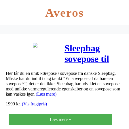
Averos
Sleepbag
sovepose til
barnevognen –
Her får du en unik kørepose / sovepose fra danske Sleepbag.
sort-brun
Måske har du indtil i dag tænkt “En sovepose af da bare en
sovepose?”, det er det ikke. Sleepbag har udviklet en sovepose
med unikke varmeregulerende egenskaber og en sovepose som
kan vaskes igen
(Læs mere)
1999
kr.
(Vis fragtpris)
Læs mere »