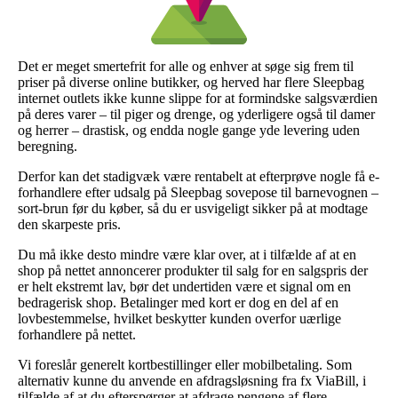
Det er meget smertefrit for alle og enhver at søge sig frem til
priser på diverse online butikker, og herved har flere Sleepbag
internet outlets ikke kunne slippe for at formindske salgsværdien
på deres varer – til piger og drenge, og yderligere også til damer
og herrer – drastisk, og endda nogle gange yde levering uden
beregning.
Derfor kan det stadigvæk være rentabelt at efterprøve nogle få e-
forhandlere efter udsalg på Sleepbag sovepose til barnevognen –
sort-brun før du køber, så du er usvigeligt sikker på at modtage
den skarpeste pris.
Du må ikke desto mindre være klar over, at i tilfælde af at en
shop på nettet annoncerer produkter til salg for en salgspris der
er helt ekstremt lav, bør det undertiden være et signal om en
bedragerisk shop. Betalinger med kort er dog en del af en
lovbestemmelse, hvilket beskytter kunden overfor uærlige
forhandlere på nettet.
Vi foreslår generelt kortbestillinger eller mobilbetaling. Som
alternativ kunne du anvende en afdragsløsning fra fx ViaBill, i
tilfælde af at du efterspørger at afdrage pengene af flere