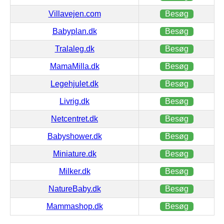
Villavejen.com
Besøg
Babyplan.dk
Besøg
Tralaleg.dk
Besøg
MamaMilla.dk
Besøg
Legehjulet.dk
Besøg
Livrig.dk
Besøg
Netcentret.dk
Besøg
Babyshower.dk
Besøg
Miniature.dk
Besøg
Milker.dk
Besøg
NatureBaby.dk
Besøg
Mammashop.dk
Besøg