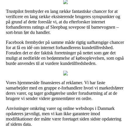
Trustpilot frembyder en lang række fantastiske chancer for at
verificere en lang række eksisterende brugeres synspunkter og
på grund af dette foreslår vi, at du efterforsker internet
forhandlerens ratings af Sleepbag sovepose til barnevognen –
sort-brun før du handler.
Facebook frembyder på samme måde rigtig uafhængige chancer
for at få en idé om internet forhandlerens kundetilfredshed.
Foruden det er der faktisk forretninger på nettet som gør det
muligt at nedfælde en bedømmelse af købsoplevelsen, som også
burde anvendes til at vurdere kundetilfredsheden.
Vores hjemmeside finansieres af reklamer. Vi har faste
samarbejder med en gruppe e-forhandlere hvori vi markedsfører
deres varer, og tager godtgørelse under forudsætning af at de
brugere vi sender videre gennemfører en ordre.
Anvisninger omkring varer og online webshops i Danmark
opdateres jævnligt, men vi kan ikke garantere imod
modifikationer der måtte være foretaget siden sidste opdatering
af sidens data.