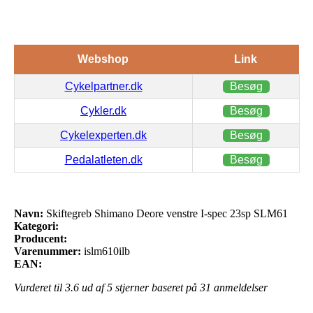
Webshop
Link
Cykelpartner.dk
Besøg
Cykler.dk
Besøg
Cykelexperten.dk
Besøg
Pedalatleten.dk
Besøg
Navn:
Skiftegreb Shimano Deore venstre I-spec 23sp SLM61
Kategori:
Producent:
Varenummer:
islm610ilb
EAN:
Vurderet til
3.6
ud af 5 stjerner baseret på
31
anmeldelser