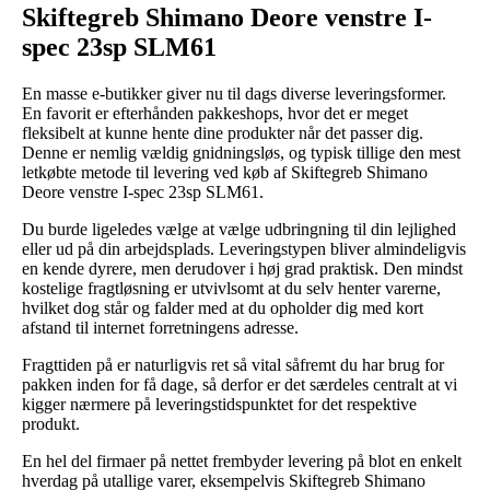
Skiftegreb Shimano Deore venstre I-
spec 23sp SLM61
En masse e-butikker giver nu til dags diverse leveringsformer.
En favorit er efterhånden pakkeshops, hvor det er meget
fleksibelt at kunne hente dine produkter når det passer dig.
Denne er nemlig vældig gnidningsløs, og typisk tillige den mest
letkøbte metode til levering ved køb af Skiftegreb Shimano
Deore venstre I-spec 23sp SLM61.
Du burde ligeledes vælge at vælge udbringning til din lejlighed
eller ud på din arbejdsplads. Leveringstypen bliver almindeligvis
en kende dyrere, men derudover i høj grad praktisk. Den mindst
kostelige fragtløsning er utvivlsomt at du selv henter varerne,
hvilket dog står og falder med at du opholder dig med kort
afstand til internet forretningens adresse.
Fragttiden på er naturligvis ret så vital såfremt du har brug for
pakken inden for få dage, så derfor er det særdeles centralt at vi
kigger nærmere på leveringstidspunktet for det respektive
produkt.
En hel del firmaer på nettet frembyder levering på blot en enkelt
hverdag på utallige varer, eksempelvis Skiftegreb Shimano