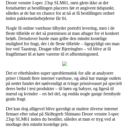
Deore venstre I-spec 23sp SLM61, men glem ikke at det
forudsætter at bestillingen placeres før et angivent tidspunkt,
således at de har en chance for at nå at få bestillingen ordnet
inden pakkemedarbejderne får fri.
Nogle få online varehuse tilbyder portofri levering, men i de
fleste tilfælde er det så præmissen at man aftager for et konkret
beløb. Derudover burde man gribe den mindst kostelige
mulighed for fragt, der i de fleste tilfælde – ligegyldigt om man
bor ved Taastrup, Dragør eller Bjerringbro – vil blive at få
fragtfirmaet til at køre varerne til et afhentningssted.
Det er efterhånden super uproblematisk for alle at analysere
priser i blandt flere internet varehuse, og altså har mange outlets
på nettet fundet det nødvendigt at tvinge prisniveauet på specielt
deres bedst i test produkter – til børn og babyer, og ligeså til
mænd og kvinder – en hel del, og endda nogle gange frembyde
gratis fragt.
Det kan dog alligevel blive gavnligt at studere diverse internet
firmaer efter rabat på Skiftegreb Shimano Deore venstre I-spec
23sp SLM61 inden du bestiller, således at man er tryg ved at
modtage den mindst kostelige pris.