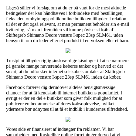
Ligeså stiller vi forslag om at du er på vagt for de mest aktuelle
betingelser der kan håndhæves i forbindelse med bestillingen,
f.eks. den ombytningspolitik online butikken tilbyder. I relation
til det er det også relevant, at man permanent beholder sin e-mail
kvittering, så man i fremtiden vil kunne påvise sit køb af
Skiftegreb Shimano Deore venstre I-spec 23sp SLM61, uden
hensyn til om du leder efter et produkt til en voksen eller et barn.
Trustpilot tilbyder rigtig ønskværdige løsninger til at se nærmere
på ganske mange nuværende køberes tanker og herved er det
smart, at du udforsker internet selskabets omtaler af Skiftegreb
Shimano Deore venstre I-spec 23sp SLM61 inden du køber.
Facebook forærer dig derudover aldeles hensigtsmæssige
chancer for at få kendskab til internet butikkens popularitet. I
øvrigt er der en del e-butikker som giver folk mulighed for at
publicere en bedømmelse af deres købsoplevelse, hvilket
ydermere bør udnyttes til at få et indblik i kundernes tilfredshed.
Vores side er finansieret af indtægter fra reklamer. Vi har
samarbejder med forskellige online forretninger derved at vi