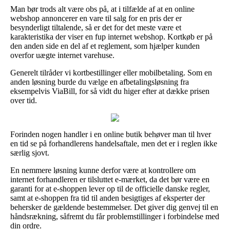
Man bør trods alt være obs på, at i tilfælde af at en online
webshop annoncerer en vare til salg for en pris der er
besynderligt tiltalende, så er det for det meste være et
karakteristika der viser en fup internet webshop. Kortkøb er på
den anden side en del af et reglement, som hjælper kunden
overfor uægte internet varehuse.
Generelt tilråder vi kortbestillinger eller mobilbetaling. Som en
anden løsning burde du vælge en afbetalingsløsning fra
eksempelvis ViaBill, for så vidt du higer efter at dække prisen
over tid.
Forinden nogen handler i en online butik behøver man til hver
en tid se på forhandlerens handelsaftale, men det er i reglen ikke
særlig sjovt.
En nemmere løsning kunne derfor være at kontrollere om
internet forhandleren er tilsluttet e-mærket, da det bør være en
garanti for at e-shoppen lever op til de officielle danske regler,
samt at e-shoppen fra tid til anden besigtiges af eksperter der
behersker de gældende bestemmelser. Det giver dig genvej til en
håndsrækning, såfremt du får problemstillinger i forbindelse med
din ordre.