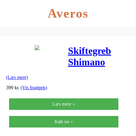
Averos
Skiftegreb
Shimano
Deore venstre
(Læs mere)
I-spec 23sp
399
kr.
(Vis fragtpris)
SLM61
Læs mere »
Køb nu »