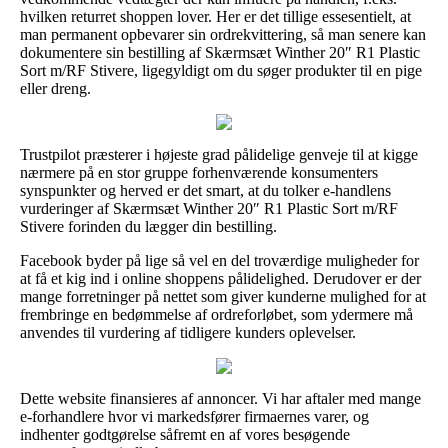
hvilken returret shoppen lover. Her er det tillige essesentielt, at
man permanent opbevarer sin ordrekvittering, så man senere kan
dokumentere sin bestilling af Skærmsæt Winther 20″ R1 Plastic
Sort m/RF Stivere, ligegyldigt om du søger produkter til en pige
eller dreng.
Trustpilot præsterer i højeste grad pålidelige genveje til at kigge
nærmere på en stor gruppe forhenværende konsumenters
synspunkter og herved er det smart, at du tolker e-handlens
vurderinger af Skærmsæt Winther 20″ R1 Plastic Sort m/RF
Stivere forinden du lægger din bestilling.
Facebook byder på lige så vel en del troværdige muligheder for
at få et kig ind i online shoppens pålidelighed. Derudover er der
mange forretninger på nettet som giver kunderne mulighed for at
frembringe en bedømmelse af ordreforløbet, som ydermere må
anvendes til vurdering af tidligere kunders oplevelser.
Dette website finansieres af annoncer. Vi har aftaler med mange
e-forhandlere hvor vi markedsfører firmaernes varer, og
indhenter godtgørelse såfremt en af vores besøgende