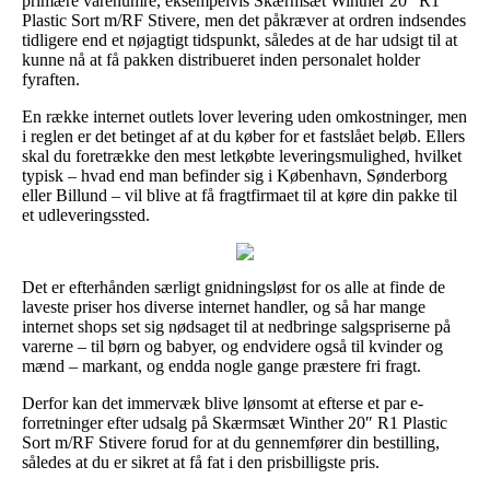
primære varenumre, eksempelvis Skærmsæt Winther 20″ R1
Plastic Sort m/RF Stivere, men det påkræver at ordren indsendes
tidligere end et nøjagtigt tidspunkt, således at de har udsigt til at
kunne nå at få pakken distribueret inden personalet holder
fyraften.
En række internet outlets lover levering uden omkostninger, men
i reglen er det betinget af at du køber for et fastslået beløb. Ellers
skal du foretrække den mest letkøbte leveringsmulighed, hvilket
typisk – hvad end man befinder sig i København, Sønderborg
eller Billund – vil blive at få fragtfirmaet til at køre din pakke til
et udleveringssted.
Det er efterhånden særligt gnidningsløst for os alle at finde de
laveste priser hos diverse internet handler, og så har mange
internet shops set sig nødsaget til at nedbringe salgspriserne på
varerne – til børn og babyer, og endvidere også til kvinder og
mænd – markant, og endda nogle gange præstere fri fragt.
Derfor kan det immervæk blive lønsomt at efterse et par e-
forretninger efter udsalg på Skærmsæt Winther 20″ R1 Plastic
Sort m/RF Stivere forud for at du gennemfører din bestilling,
således at du er sikret at få fat i den prisbilligste pris.