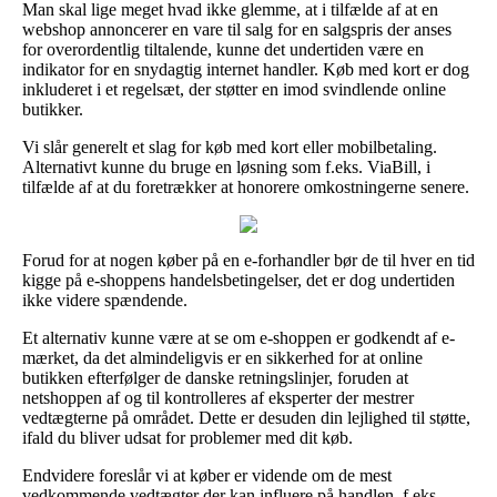
Man skal lige meget hvad ikke glemme, at i tilfælde af at en
webshop annoncerer en vare til salg for en salgspris der anses
for overordentlig tiltalende, kunne det undertiden være en
indikator for en snydagtig internet handler. Køb med kort er dog
inkluderet i et regelsæt, der støtter en imod svindlende online
butikker.
Vi slår generelt et slag for køb med kort eller mobilbetaling.
Alternativt kunne du bruge en løsning som f.eks. ViaBill, i
tilfælde af at du foretrækker at honorere omkostningerne senere.
Forud for at nogen køber på en e-forhandler bør de til hver en tid
kigge på e-shoppens handelsbetingelser, det er dog undertiden
ikke videre spændende.
Et alternativ kunne være at se om e-shoppen er godkendt af e-
mærket, da det almindeligvis er en sikkerhed for at online
butikken efterfølger de danske retningslinjer, foruden at
netshoppen af og til kontrolleres af eksperter der mestrer
vedtægterne på området. Dette er desuden din lejlighed til støtte,
ifald du bliver udsat for problemer med dit køb.
Endvidere foreslår vi at køber er vidende om de mest
vedkommende vedtægter der kan influere på handlen, f.eks.