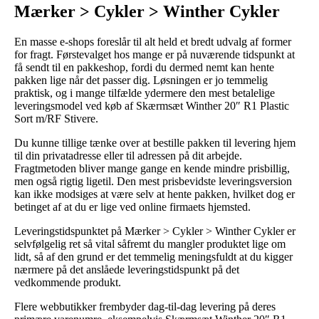
Mærker > Cykler > Winther Cykler
En masse e-shops foreslår til alt held et bredt udvalg af former
for fragt. Førstevalget hos mange er på nuværende tidspunkt at
få sendt til en pakkeshop, fordi du dermed nemt kan hente
pakken lige når det passer dig. Løsningen er jo temmelig
praktisk, og i mange tilfælde ydermere den mest betalelige
leveringsmodel ved køb af Skærmsæt Winther 20″ R1 Plastic
Sort m/RF Stivere.
Du kunne tillige tænke over at bestille pakken til levering hjem
til din privatadresse eller til adressen på dit arbejde.
Fragtmetoden bliver mange gange en kende mindre prisbillig,
men også rigtig ligetil. Den mest prisbevidste leveringsversion
kan ikke modsiges at være selv at hente pakken, hvilket dog er
betinget af at du er lige ved online firmaets hjemsted.
Leveringstidspunktet på Mærker > Cykler > Winther Cykler er
selvfølgelig ret så vital såfremt du mangler produktet lige om
lidt, så af den grund er det temmelig meningsfuldt at du kigger
nærmere på det anslåede leveringstidspunkt på det
vedkommende produkt.
Flere webbutikker frembyder dag-til-dag levering på deres