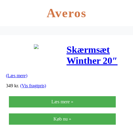
Averos
Skærmsæt
Winther 20″
R1 Plastic
(Læs mere)
Sort m/RF
349
kr.
(Vis fragtpris)
Stivere
Læs mere »
Køb nu »