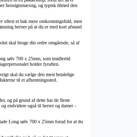
uper hensigtsmæssig, og typisk tilmed den
 er oftest et hak mere omkostningsfuld, men
løsning beroer på at du er med kort afstand
lut skal bruge din ordre omgående, så af
Long sølv 700 x 25mm, som imidlertid
lagerpersonalet holder fyraften.
øvrigt skal du vælge den mest betalelige
dukterne til et afhentningssted.
er, og på grund af dette har de fleste
 og endvidere også til herrer og damer –
lade Long sølv 700 x 25mm forud for at du