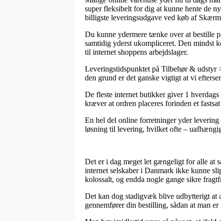
super fleksibelt for dig at kunne hente de n
billigste leveringsudgave ved køb af Skæ
Du kunne ydermere tænke over at bestille pa
samtidig yderst ukompliceret. Den mindst ko
til internet shoppens arbejdslager.
Leveringstidspunktet på Tilbehør & udstyr 
den grund er det ganske vigtigt at vi efters
De fleste internet butikker giver 1 hverda
kræver at ordren placeres forinden et fastsat
En hel del online forretninger yder levering
løsning til levering, hvilket ofte – uafhængig
Det er i dag meget let gængeligt for alle at 
internet selskaber i Danmark ikke kunne sli
kolossalt, og endda nogle gange sikre fragtfr
Det kan dog stadigvæk blive udbytterigt a
gennemfører din bestilling, sådan at man er 