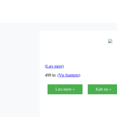
(Læs mere)
499
kr.
(Vis fragtpris)
Læs mere »
Køb nu »