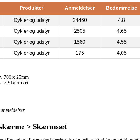
Produkter
Anmeldelser
Bedømmelse
Cykler og udstyr
24460
4,8
Cykler og udstyr
2505
4,65
Cykler og udstyr
1560
4,55
Cykler og udstyr
175
4,05
lv 700 x 25mm
me > Skærmsæt
anmeldelser
elskærme > Skærmsæt
 forskellige former for levering. En favorit er efterhånden at få bragt o