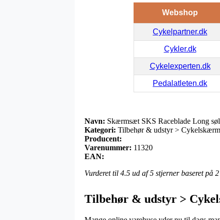
Webshop
Cykelpartner.dk
Cykler.dk
Cykelexperten.dk
Pedalatleten.dk
Navn:
Skærmsæt SKS Raceblade Long sø
Kategori:
Tilbehør & udstyr > Cykelskær
Producent:
Varenummer:
11320
EAN:
Vurderet til
4.5
ud af 5 stjerner baseret på
2
Tilbehør & udstyr > Cyk
Mange online varehuse yder nu til dags mange