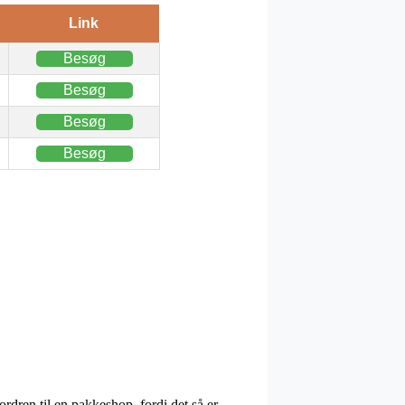
Link
Besøg
Besøg
Besøg
Besøg
rdren til en pakkeshop, fordi det så er