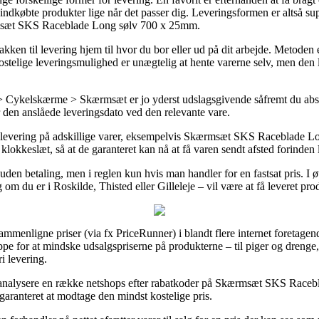
yindkøbte produkter lige når det passer dig. Leveringsformen er altså s
rmsæt SKS Raceblade Long sølv 700 x 25mm.
kken til levering hjem til hvor du bor eller ud på dit arbejde. Metoden
stelige leveringsmulighed er unægtelig at hente varerne selv, men den 
> Cykelskærme > Skærmsæt er jo yderst udslagsgivende såfremt du abso
er den anslåede leveringsdato ved den relevante vare.
gs levering på adskillige varer, eksempelvis Skærmsæt SKS Raceblade 
 klokkeslæt, så at de garanteret kan nå at få varen sendt afsted forinden 
 uden betaling, men i reglen kun hvis man handler for en fastsat pris. I 
 om du er i Roskilde, Thisted eller Gilleleje – vil være at få leveret pro
sammenligne priser (via fx PriceRunner) i blandt flere internet foretagend
ppe for at mindske udsalgspriserne på produkterne – til piger og drenge,
i levering.
t analysere en række netshops efter rabatkoder på Skærmsæt SKS Raceb
garanteret at modtage den mindst kostelige pris.