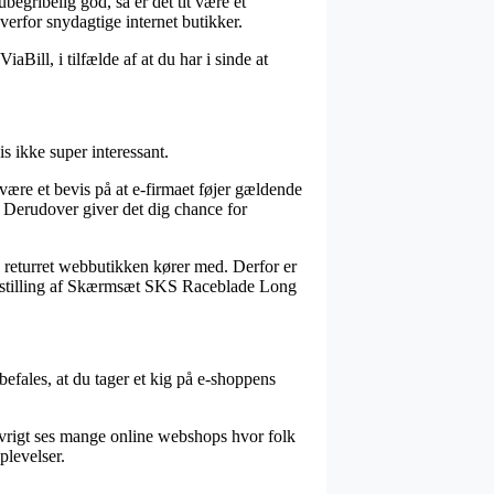
ubegribelig god, så er det tit være et
verfor snydagtige internet butikker.
Bill, i tilfælde af at du har i sinde at
s ikke super interessant.
være et bevis på at e-firmaet føjer gældende
. Derudover giver det dig chance for
en returret webbutikken kører med. Derfor er
 bestilling af Skærmsæt SKS Raceblade Long
befales, at du tager et kig på e-shoppens
I øvrigt ses mange online webshops hvor folk
plevelser.