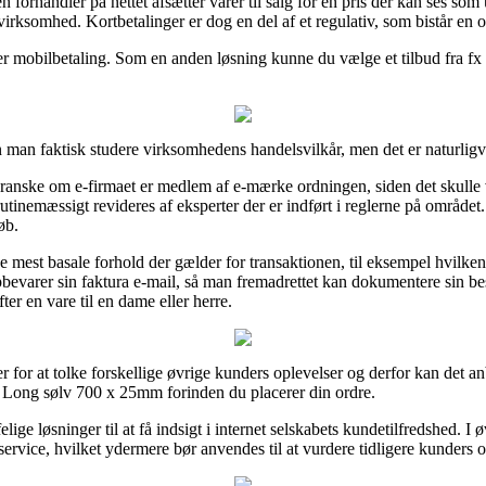
 forhandler på nettet afsætter varer til salg for en pris der kan ses som 
virksomhed. Kortbetalinger er dog en del af et regulativ, som bistår en o
r mobilbetaling. Som en anden løsning kunne du vælge et tilbud fra fx Via
an man faktisk studere virksomhedens handelsvilkår, men det er naturligvi
granske om e-firmaet er medlem af e-mærke ordningen, siden det skulle 
tinemæssigt revideres af eksperter der er indført i reglerne på området
øb.
 de mest basale forhold der gælder for transaktionen, til eksempel hvilk
pbevarer sin faktura e-mail, så man fremadrettet kan dokumentere sin
er en vare til en dame eller herre.
r for at tolke forskellige øvrige kunders oplevelser og derfor kan det an
ong sølv 700 x 25mm forinden du placerer din ordre.
lige løsninger til at få indsigt i internet selskabets kundetilfredshed. 
rvice, hvilket ydermere bør anvendes til at vurdere tidligere kunders o