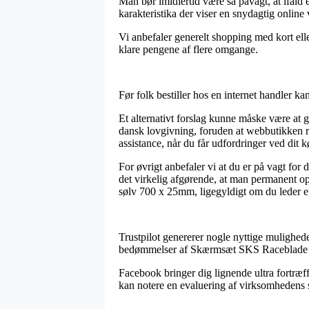
Man bør imidlertid være så påvagt, at ifald en
karakteristika der viser en snydagtig online 
Vi anbefaler generelt shopping med kort elle
klare pengene af flere omgange.
Før folk bestiller hos en internet handler k
Et alternativt forslag kunne måske være at 
dansk lovgivning, foruden at webbutikken ru
assistance, når du får udfordringer ved dit k
For øvrigt anbefaler vi at du er på vagt for
det virkelig afgørende, at man permanent o
sølv 700 x 25mm, ligegyldigt om du leder eft
Trustpilot genererer nogle nyttige mulighede
bedømmelser af Skærmsæt SKS Raceblade L
Facebook bringer dig lignende ultra fortræffe
kan notere en evaluering af virksomhedens se