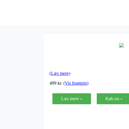
(Læs mere)
499
kr.
(Vis fragtpris)
Læs mere »
Køb nu »