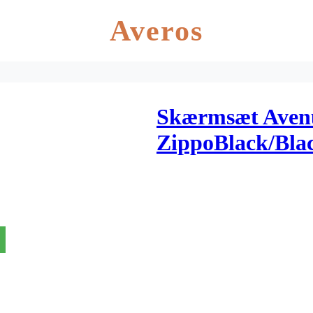
Averos
Skærmsæt Aven
ZippoBlack/Bla
alu med dobbelt