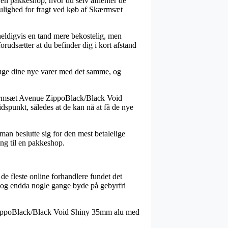
l en pakkeshop, hvor du selv afhenter de
 mulighed for fragt ved køb af Skærmsæt
heldigvis en tand mere bekostelig, men
rudsætter at du befinder dig i kort afstand
ruge dine nye varer med det samme, og
 Skærmsæt Avenue ZippoBlack/Black Void
idspunkt, således at de kan nå at få de nye
man beslutte sig for den mest betalelige
ling til en pakkeshop.
de fleste online forhandlere fundet det
t, og endda nogle gange byde på gebyrfri
 ZippoBlack/Black Void Shiny 35mm alu med