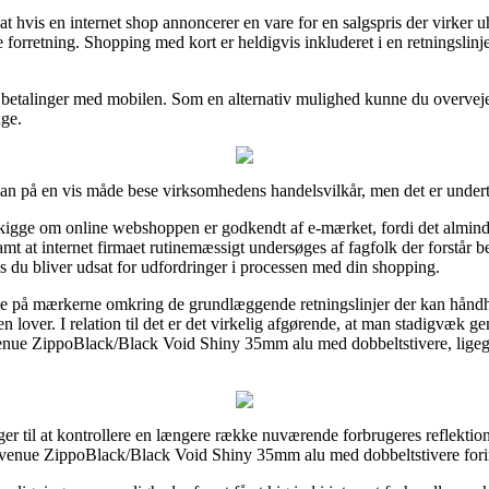
t hvis en internet shop annoncerer en vare for en salgspris der virker
e forretning. Shopping med kort er heldigvis inkluderet i en retningslinj
r betalinger med mobilen. Som en alternativ mulighed kunne du overveje 
nge.
an på en vis måde bese virksomhedens handelsvilkår, men det er undert
igge om online webshoppen er godkendt af e-mærket, fordi det almindel
t at internet firmaet rutinemæssigt undersøges af fagfolk der forstår
vis du bliver udsat for udfordringer i processen med din shopping.
pe på mærkerne omkring de grundlæggende retningslinjer der kan håndhæ
lover. I relation til det er det virkelig afgørende, at man stadigvæk g
venue ZippoBlack/Black Void Shiny 35mm alu med dobbeltstivere, ligegyl
ninger til at kontrollere en længere række nuværende forbrugeres reflektio
enue ZippoBlack/Black Void Shiny 35mm alu med dobbeltstivere fori