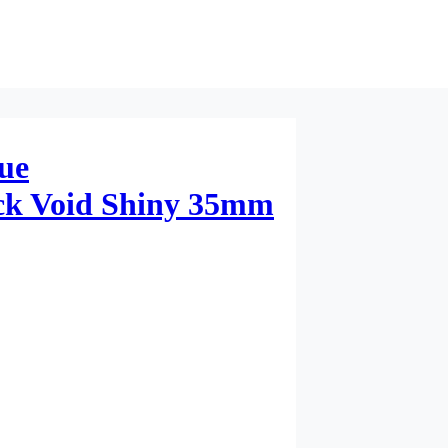
ue
ck Void Shiny 35mm
stivere