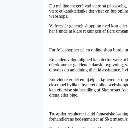
Du må lige meget hvad være så påpasselig, a
være et karakteristika der viser en fup onlin
webshops.
Vi foreslår generelt shopping med kort elle
har i sinde at klare regningen af flere omga
Før folk shopper på en online shop burde m
En anden valgmulighed kan derfor være at k
efterkommer gældende dansk lovgivning, sam
tilbydes du anledning til at få assistance, h
Endvidere er det en hjælp at køberen er op
eksempel hvilken bytteret online webshoppen 
kan eftervise sin bestilling af Skærmsæt A
dreng eller pige.
Trustpilot resulterer i altid fantastiske løs
forhandlerens bedømmelser af Skærmsæt Av