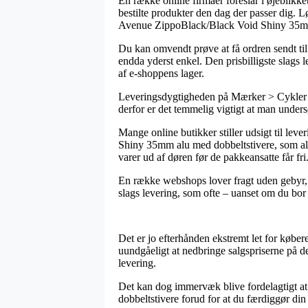
En række online firmaer foreslår i øjeblikke
bestilte produkter den dag der passer dig. L
Avenue ZippoBlack/Black Void Shiny 35mm
Du kan omvendt prøve at få ordren sendt til
endda yderst enkel. Den prisbilligste slags 
af e-shoppens lager.
Leveringsdygtigheden på Mærker > Cykler > 
derfor er det temmelig vigtigt at man unde
Mange online butikker stiller udsigt til l
Shiny 35mm alu med dobbeltstivere, som allig
varer ud af døren før de pakkeansatte får fri
En række webshops lover fragt uden gebyr, me
slags levering, som ofte – uanset om du bor i
Det er jo efterhånden ekstremt let for køber
uundgåeligt at nedbringe salgspriserne på de
levering.
Det kan dog immervæk blive fordelagtigt 
dobbeltstivere forud for at du færdiggør din