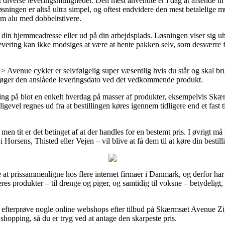
t diverse leveringsmuligheder. Den mest anvendte er i dag at afsende ti
øsningen er altså ultra simpel, og oftest endvidere den mest betalelige
 alu med dobbeltstivere.
 din hjemmeadresse eller ud på din arbejdsplads. Løsningen viser sig u
levering kan ikke modsiges at være at hente pakken selv, som desværre fo
Avenue cykler er selvfølgelig super væsentlig hvis du står og skal b
rsøger den anslåede leveringsdato ved det vedkommende produkt.
evering på blot en enkelt hverdag på masser af produkter, eksempelvis
evel regnes ud fra at bestillingen køres igennem tidligere end et fast t
.
n tit er det betinget af at der handles for en bestemt pris. I øvrigt må 
 Horsens, Thisted eller Vejen – vil blive at få dem til at køre din bestil
e at prissammenligne hos flere internet firmaer i Danmark, og derfor har 
res produkter – til drenge og piger, og samtidig til voksne – betydelig
at efterprøve nogle online webshops efter tilbud på Skærmsæt Avenue
 shopping, så du er tryg ved at antage den skarpeste pris.