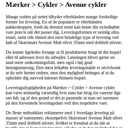
Mærker > Cykler > Avenue cykler
Mange outlets på nettet tilbyder efterhånden mange forskellige
former for levering. En af de populære er efterhånden
pakkeshoppen, fordi du dermed nemt kan hente din nyindkøbte
vare præcis når det passer dig. Leveringsformen er nemlig ultra
smart, samt ofte tilmed den mest betalelige type af levering ved
køb af Skærmsæt Avenue Matt silver 35mm med dobbelt stivere.
Du kunne ligeledes forsøge at få produkterne bragt til din bopæl
eller til adressen hvor du arbejder. Løsningen bliver gerne en
tand mere omkostningsfuld, men også i høj grad
hensigtsmæssig. Den mest letkøbte leveringsmåde er utvivlsomt
at du selv henter ordren, men den mulighed betinges af at du
opholder dig nærved internet firmaets bopæl.
Leveringsdygtigheden på Mærker > Cykler > Avenue cykler
kan være temmelig væsentlig hvis man har brug for varerne lige
om lidt, og af den grund er det jo passende at man ser nærmere
på den forventede leveringsdato ved den respektive vare.
De fleste netbutikker reklamerer med 1 hverdags levering på
masser af varenumre, eksempelvis Skærmsæt Avenue Matt silver
35mm med dobbelt stivere, hvilket er forudsat at du når at