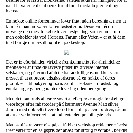
bestille før et fastsat klokkeslæt, således at de har mulighed for at
nå at få varerne distribueret forud for at medarbejderne drager
hjemad.
En række online forretninger lover fragt uden beregning, men tit
kun når man indkøber for en fastsat sum. Desuden må du
udvælge den mest letkøbte leveringsløsning, som gerne – om
man opholder sig ved Horsens, Farum eller Vejen – er at få dem
til at bringe din bestilling til en pakkeshop.
Det er jo efterhånden virkelig fremkommeligt for almindelige
mennesker at finde de laveste priser fra diverse internet
selskaber, og på grund af dette har adskillige e-butikker været
presset til at at presse udsalgspriserne på en række af deres
produkter – til babyer og børn, samt til voksne – drastisk, og
endda nogle gange garantere levering uden beregning.
Men det kan trods alt være smart at efterprøve nogle forskellige
webshops efter rabatkoder på Skærmsæt Avenue Matt silver
35mm med dobbelt stivere forud for at du placerer ordren, sådan
at du er velinformeret til at indhente den prisbilligste pris.
Man skal bare være obs på, at ifald en webshop reklamerer bedst
i test varer for en salgspris der anses for utrolig favorabel, bør det