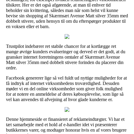
tilsikrer. Her er det også afgørende, at man til enhver tid
beholder sin kvittering, således man når som helst vil kunne
bevise sin shopping af Skærmsæt Avenue Matt silver 35mm med
dobbelt stivere, uden hensyn til om du efterspørger produkter til
en voksen eller et barn.
Trustpilot indebærer ret stabile chancer for at kortlægge ret
mange øvrige kunders evalueringer og derved er det godt, at du
gransker internet forretningens omtaler af Skærmsæt Avenue
Matt silver 35mm med dobbelt stivere forinden du placerer din
ordre.
Facebook genererer lige så vel fuldt ud nyttige muligheder for at
få indtryk af internet virksomhedens troværdighed. Desuden
møder vi en del online virksomheder som giver folk mulighed
for at notere en anmeldelse af deres købsoplevelse, som lige så
vel kan anvendes til afvejning af hvor glade kunderne er.
Denne hjemmeside er finansieret af reklameindtægter. Vi har et
tæt samarbejde med et hold af e-handler idet vi præsenterer
butikkernes varer, og modtager honorar hvis en af vores brugere