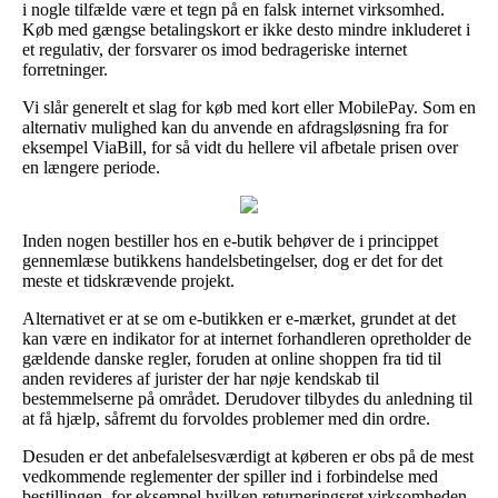
i nogle tilfælde være et tegn på en falsk internet virksomhed.
Køb med gængse betalingskort er ikke desto mindre inkluderet i
et regulativ, der forsvarer os imod bedrageriske internet
forretninger.
Vi slår generelt et slag for køb med kort eller MobilePay. Som en
alternativ mulighed kan du anvende en afdragsløsning fra for
eksempel ViaBill, for så vidt du hellere vil afbetale prisen over
en længere periode.
Inden nogen bestiller hos en e-butik behøver de i princippet
gennemlæse butikkens handelsbetingelser, dog er det for det
meste et tidskrævende projekt.
Alternativet er at se om e-butikken er e-mærket, grundet at det
kan være en indikator for at internet forhandleren opretholder de
gældende danske regler, foruden at online shoppen fra tid til
anden revideres af jurister der har nøje kendskab til
bestemmelserne på området. Derudover tilbydes du anledning til
at få hjælp, såfremt du forvoldes problemer med din ordre.
Desuden er det anbefalelsesværdigt at køberen er obs på de mest
vedkommende reglementer der spiller ind i forbindelse med
bestillingen, for eksempel hvilken returneringsret virksomheden