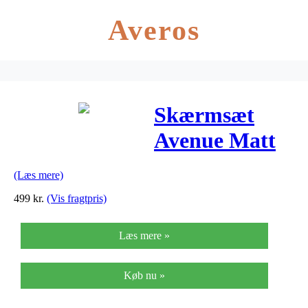
Averos
Skærmsæt
Avenue Matt
silver 35mm
(Læs mere)
med dobbelt
499
kr.
(Vis fragtpris)
stivere
Læs mere »
Køb nu »