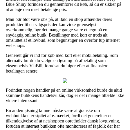
Blue Shiny forinden du gennemfører dit køb, så du er sikker på
at antage den mest betalelige pris.
Man bør blot være obs på, at ifald en shop afhænder deres
produkter til en salgspris der kan virke grænseløst
overkommelig, bør det mange gange være et tegn på en
snydagtig online butik. Bestillinger med kort er trods alt
omsluttet af et lovbud, som begunstiger en overfor fup internet
webshops.
Generelt går vi ind for køb med kort eller mobilbetaling. Som
alternativ burde du vælge en løsning på afbetaling som
eksempelvis ViaBill, forudsat du higer efter at finansiere
betalingen senere.
Forinden nogen handler på en online virksomhed burde de altid
skimme butikkens handelsvilkår, dog er det i mange tilfælde ikke
videre interessant.
En anden løsning kunne måske være at granske om
webbutikken er støttet af e-mærket, fordi det generelt er en
tilkendegivelse af at netshoppen opretholder dansk lovgivning,
foruden at internet butikken ofte monitoreres af fagfolk der har