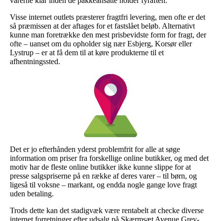
varerne klar inden de pakkeansatte holder fyraften.
Visse internet outlets præsterer fragtfri levering, men ofte er det
så præmissen at der aftages for et fastslået beløb. Alternativt
kunne man foretrække den mest prisbevidste form for fragt, der
ofte – uanset om du opholder sig nær Esbjerg, Korsør eller
Lystrup – er at få dem til at køre produkterne til et
afhentningssted.
Det er jo efterhånden yderst problemfrit for alle at søge
information om priser fra forskellige online butikker, og med det
motiv har de fleste online butikker ikke kunne slippe for at
presse salgspriserne på en række af deres varer – til børn, og
ligeså til voksne – markant, og endda nogle gange love fragt
uden betaling.
Trods dette kan det stadigvæk være rentabelt at checke diverse
internet forretninger efter udsalg på Skærmsæt Avenue Grey-