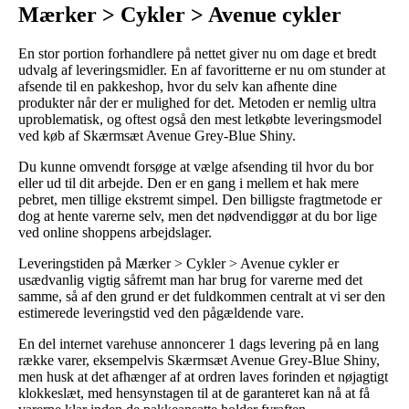
Mærker > Cykler > Avenue cykler
En stor portion forhandlere på nettet giver nu om dage et bredt
udvalg af leveringsmidler. En af favoritterne er nu om stunder at
afsende til en pakkeshop, hvor du selv kan afhente dine
produkter når der er mulighed for det. Metoden er nemlig ultra
uproblematisk, og oftest også den mest letkøbte leveringsmodel
ved køb af Skærmsæt Avenue Grey-Blue Shiny.
Du kunne omvendt forsøge at vælge afsending til hvor du bor
eller ud til dit arbejde. Den er en gang i mellem et hak mere
pebret, men tillige ekstremt simpel. Den billigste fragtmetode er
dog at hente varerne selv, men det nødvendiggør at du bor lige
ved online shoppens arbejdslager.
Leveringstiden på Mærker > Cykler > Avenue cykler er
usædvanlig vigtig såfremt man har brug for varerne med det
samme, så af den grund er det fuldkommen centralt at vi ser den
estimerede leveringstid ved den pågældende vare.
En del internet varehuse annoncerer 1 dags levering på en lang
række varer, eksempelvis Skærmsæt Avenue Grey-Blue Shiny,
men husk at det afhænger af at ordren laves forinden et nøjagtigt
klokkeslæt, med hensynstagen til at de garanteret kan nå at få