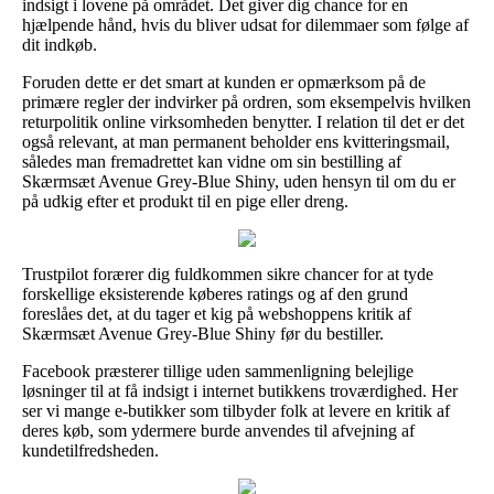
indsigt i lovene på området. Det giver dig chance for en
hjælpende hånd, hvis du bliver udsat for dilemmaer som følge af
dit indkøb.
Foruden dette er det smart at kunden er opmærksom på de
primære regler der indvirker på ordren, som eksempelvis hvilken
returpolitik online virksomheden benytter. I relation til det er det
også relevant, at man permanent beholder ens kvitteringsmail,
således man fremadrettet kan vidne om sin bestilling af
Skærmsæt Avenue Grey-Blue Shiny, uden hensyn til om du er
på udkig efter et produkt til en pige eller dreng.
Trustpilot forærer dig fuldkommen sikre chancer for at tyde
forskellige eksisterende køberes ratings og af den grund
foreslåes det, at du tager et kig på webshoppens kritik af
Skærmsæt Avenue Grey-Blue Shiny før du bestiller.
Facebook præsterer tillige uden sammenligning belejlige
løsninger til at få indsigt i internet butikkens troværdighed. Her
ser vi mange e-butikker som tilbyder folk at levere en kritik af
deres køb, som ydermere burde anvendes til afvejning af
kundetilfredsheden.