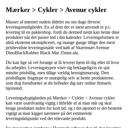
Mærker > Cykler > Avenue cykler
Masser af internet outlets tildeler nu om dage diverse
leveringsmuligheder. En af dem der er mest anvendt er p.t.
levering til en pakkeshop, fordi du dermed nemt kan hente dine
produkter når det passer ind i din kalender. Leveringsformen er
altså ekstremt ukompliceret, og mange gange tillige den mest
prisbevidste leveringsmåde ved køb af Skærmsæt Avenue
DinoBlackRubber Black Mat 35mm alu.
Du kan lige så vel forsøge at få leveret hjem til dig eller til hvor
du arbejder. Leveringstypen viser sig beklageligvis en sjat
mindre prisbillig, men tillige vældig hensigtsmæssig. Den
prisbilligste fragttype er unægtelig selv at hente produkterne,
som dog forudsætter at du befinder dig nær online firmaets
hjemsted.
Leveringsdygtigheden på Mærker > Cykler > Avenue cykler
kan være usædvanlig vigtig i tilfælde af at man står og skal
bruge produktet inden for kort tid, og i det øjemed er det bestemt
vigtigt at man kigger nærmere på det estimerede
leveringstidspunkt ved det relevante produkt.