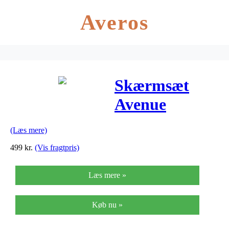
Averos
Skærmsæt
Avenue
DinoBlackRubb
(Læs mere)
Black Mat
499
kr.
(Vis fragtpris)
35mm alu
Læs mere »
Køb nu »