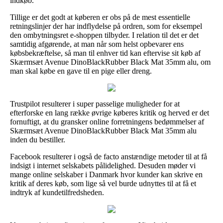
indkøb.
Tillige er det godt at køberen er obs på de mest essentielle
retningslinjer der har indflydelse på ordren, som for eksempel
den ombytningsret e-shoppen tilbyder. I relation til det er det
samtidig afgørende, at man når som helst opbevarer ens
købsbekræftelse, så man til enhver tid kan eftervise sit køb af
Skærmsæt Avenue DinoBlackRubber Black Mat 35mm alu, om
man skal købe en gave til en pige eller dreng.
Trustpilot resulterer i super passelige muligheder for at
efterforske en lang række øvrige køberes kritik og herved er det
fornuftigt, at du gransker online forretningens bedømmelser af
Skærmsæt Avenue DinoBlackRubber Black Mat 35mm alu
inden du bestiller.
Facebook resulterer i også de facto anstændige metoder til at få
indsigt i internet selskabets pålidelighed. Desuden møder vi
mange online selskaber i Danmark hvor kunder kan skrive en
kritik af deres køb, som lige så vel burde udnyttes til at få et
indtryk af kundetilfredsheden.