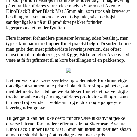
En stor portion netshops i Danmark udlover dag-til-dag levering
på en række af deres varer, eksempelvis Skærmsæt Avenue
DinoBlackRubber Black Mat 35mm alu, som trods alt kræver at
bestillingen laves inden et givent tidspunkt, så at de højst
sandsynligt kan nå at få produktet pakket forinden
lagerpersonalet holder fyraften.
Flere internet forhandlere præsterer levering uden betaling, men
typisk kun når man shopper for et præcist beløb. Desuden kunne
man gribe den mest prisbevidste leveringsversion, der oftest –
uanset om du opholder sig ved Køge, Birkerød eller Assens – vil
være at få fragtfirmaet til at køre bestillingen til en pakkeshop.
Det har vist sig at være særdeles uproblematisk for almindelige
dødelige at sammenligne priser i blandt flere shops på nettet, og
med det motiv har utallige webbutikker fundet det nødvendigt at
trykke prisniveauet på mange af deres produkter – til børn, samt
til mænd og kvinder – voldsomt, og endda nogle gange yde
levering uden gebyr.
Til gengæld kan det ikke desto mindre være lukrativt at tjekke
diverse internet forhandlere efter udsalg på Skærmsæt Avenue
DinoBlackRubber Black Mat 35mm alu inden du bestiller, sådan
at man er skudsikker på at modtage den laveste pris.