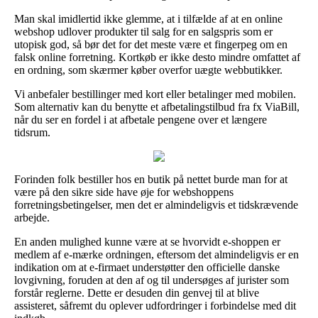
Man skal imidlertid ikke glemme, at i tilfælde af at en online
webshop udlover produkter til salg for en salgspris som er
utopisk god, så bør det for det meste være et fingerpeg om en
falsk online forretning. Kortkøb er ikke desto mindre omfattet af
en ordning, som skærmer køber overfor uægte webbutikker.
Vi anbefaler bestillinger med kort eller betalinger med mobilen.
Som alternativ kan du benytte et afbetalingstilbud fra fx ViaBill,
når du ser en fordel i at afbetale pengene over et længere
tidsrum.
Forinden folk bestiller hos en butik på nettet burde man for at
være på den sikre side have øje for webshoppens
forretningsbetingelser, men det er almindeligvis et tidskrævende
arbejde.
En anden mulighed kunne være at se hvorvidt e-shoppen er
medlem af e-mærke ordningen, eftersom det almindeligvis er en
indikation om at e-firmaet understøtter den officielle danske
lovgivning, foruden at den af og til undersøges af jurister som
forstår reglerne. Dette er desuden din genvej til at blive
assisteret, såfremt du oplever udfordringer i forbindelse med dit