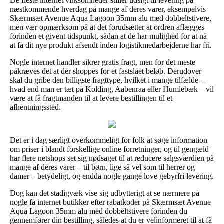
De fleste internet virksomheder stiller udsigt til levering på
næstkommende hverdag på mange af deres varer, eksempelvis
Skærmsæt Avenue Aqua Lagoon 35mm alu med dobbeltstivere,
men vær opmærksom på at det forudsætter at ordren aflægges
forinden et givent tidspunkt, sådan at de har mulighed for at nå
at få dit nye produkt afsendt inden logistikmedarbejderne har fri.
Nogle internet handler sikrer gratis fragt, men for det meste
påkræves det at der shoppes for et fastslået beløb. Derudover
skal du gribe den billigste fragttype, hvilket i mange tilfælde –
hvad end man er tæt på Kolding, Aabenraa eller Humlebæk – vil
være at få fragtmanden til at levere bestillingen til et
afhentningssted.
Det er i dag særligt overkommeligt for folk at søge information
om priser i blandt forskellige online forretninger, og til gengæld
har flere netshops set sig nødsaget til at reducere salgsværdien på
mange af deres varer – til børn, lige så vel som til herrer og
damer – betydeligt, og endda nogle gange love gebyrfri levering.
Dog kan det stadigvæk vise sig udbytterigt at se nærmere på
nogle få internet butikker efter rabatkoder på Skærmsæt Avenue
Aqua Lagoon 35mm alu med dobbeltstivere forinden du
gennemfører din bestilling, således at du er velinformeret til at få