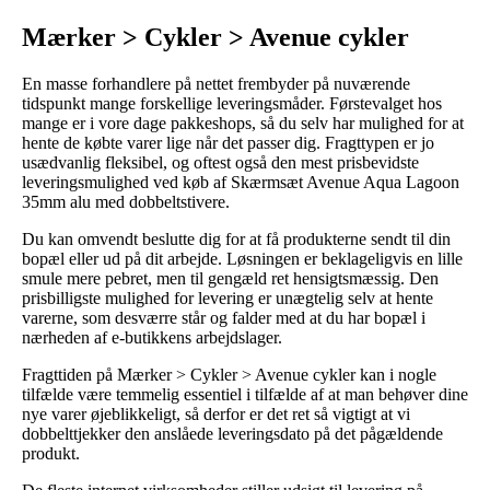
Mærker > Cykler > Avenue cykler
En masse forhandlere på nettet frembyder på nuværende
tidspunkt mange forskellige leveringsmåder. Førstevalget hos
mange er i vore dage pakkeshops, så du selv har mulighed for at
hente de købte varer lige når det passer dig. Fragttypen er jo
usædvanlig fleksibel, og oftest også den mest prisbevidste
leveringsmulighed ved køb af Skærmsæt Avenue Aqua Lagoon
35mm alu med dobbeltstivere.
Du kan omvendt beslutte dig for at få produkterne sendt til din
bopæl eller ud på dit arbejde. Løsningen er beklageligvis en lille
smule mere pebret, men til gengæld ret hensigtsmæssig. Den
prisbilligste mulighed for levering er unægtelig selv at hente
varerne, som desværre står og falder med at du har bopæl i
nærheden af e-butikkens arbejdslager.
Fragttiden på Mærker > Cykler > Avenue cykler kan i nogle
tilfælde være temmelig essentiel i tilfælde af at man behøver dine
nye varer øjeblikkeligt, så derfor er det ret så vigtigt at vi
dobbelttjekker den anslåede leveringsdato på det pågældende
produkt.