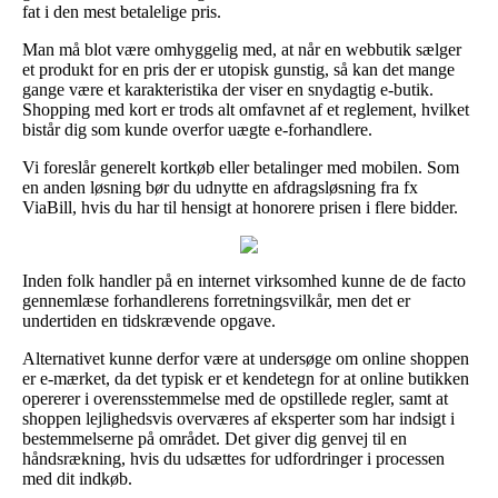
fat i den mest betalelige pris.
Man må blot være omhyggelig med, at når en webbutik sælger
et produkt for en pris der er utopisk gunstig, så kan det mange
gange være et karakteristika der viser en snydagtig e-butik.
Shopping med kort er trods alt omfavnet af et reglement, hvilket
bistår dig som kunde overfor uægte e-forhandlere.
Vi foreslår generelt kortkøb eller betalinger med mobilen. Som
en anden løsning bør du udnytte en afdragsløsning fra fx
ViaBill, hvis du har til hensigt at honorere prisen i flere bidder.
Inden folk handler på en internet virksomhed kunne de de facto
gennemlæse forhandlerens forretningsvilkår, men det er
undertiden en tidskrævende opgave.
Alternativet kunne derfor være at undersøge om online shoppen
er e-mærket, da det typisk er et kendetegn for at online butikken
opererer i overensstemmelse med de opstillede regler, samt at
shoppen lejlighedsvis overværes af eksperter som har indsigt i
bestemmelserne på området. Det giver dig genvej til en
håndsrækning, hvis du udsættes for udfordringer i processen
med dit indkøb.