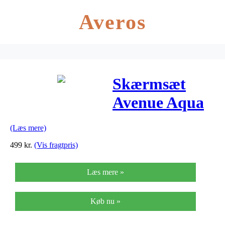
Averos
Skærmsæt
Avenue Aqua
Lagoon 35mm
(Læs mere)
alu med
499
kr.
(Vis fragtpris)
dobbeltstivere
Læs mere »
Køb nu »