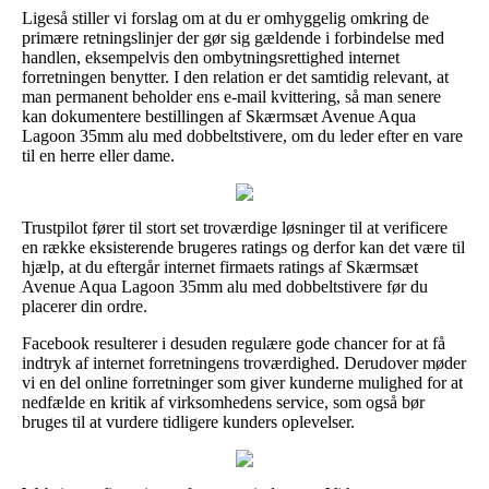
Ligeså stiller vi forslag om at du er omhyggelig omkring de
primære retningslinjer der gør sig gældende i forbindelse med
handlen, eksempelvis den ombytningsrettighed internet
forretningen benytter. I den relation er det samtidig relevant, at
man permanent beholder ens e-mail kvittering, så man senere
kan dokumentere bestillingen af Skærmsæt Avenue Aqua
Lagoon 35mm alu med dobbeltstivere, om du leder efter en vare
til en herre eller dame.
Trustpilot fører til stort set troværdige løsninger til at verificere
en række eksisterende brugeres ratings og derfor kan det være til
hjælp, at du eftergår internet firmaets ratings af Skærmsæt
Avenue Aqua Lagoon 35mm alu med dobbeltstivere før du
placerer din ordre.
Facebook resulterer i desuden regulære gode chancer for at få
indtryk af internet forretningens troværdighed. Derudover møder
vi en del online forretninger som giver kunderne mulighed for at
nedfælde en kritik af virksomhedens service, som også bør
bruges til at vurdere tidligere kunders oplevelser.