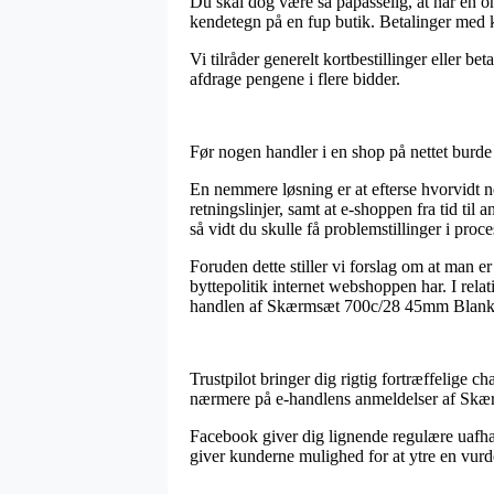
Du skal dog være så påpasselig, at når en on
kendetegn på en fup butik. Betalinger med ko
Vi tilråder generelt kortbestillinger eller b
afdrage pengene i flere bidder.
Før nogen handler i en shop på nettet burde
En nemmere løsning er at efterse hvorvidt 
retningslinjer, samt at e-shoppen fra tid ti
så vidt du skulle få problemstillinger i proc
Foruden dette stiller vi forslag om at man 
byttepolitik internet webshoppen har. I rela
handlen af Skærmsæt 700c/28 45mm BlankSort
Trustpilot bringer dig rigtig fortræffelige 
nærmere på e-handlens anmeldelser af Skær
Facebook giver dig lignende regulære uafhæn
giver kunderne mulighed for at ytre en vurde