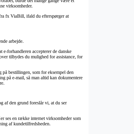
favorabel, burde det mange gange være et
line virksomheder.
a fx ViaBill, ifald du efterspørger at
ende arbejde.
t e-forhandleren accepterer de danske
over tilbydes du mulighed for assistance, for
g på bestillingen, som for eksempel den
ering på e-mail, så man altid kan dokumentere
re.
g af den grund foreslår vi, at du ser
 Her ses en række internet virksomheder som
jning af kundetilfredsheden.