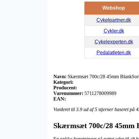
Webshop
Cykelpartner.dk
Cykler.dk
Cykelexperten.dk
Pedalatleten.dk
Navn:
Skærmsæt 700c/28 45mm BlankSort R
Kategori:
Producent:
Varenummer:
5711278009989
EAN:
Vurderet til
3.9
ud af 5 stjerner baseret på
4
Skærmsæt 700c/28 45mm Bl
En række forretninger på nettet yder til alt