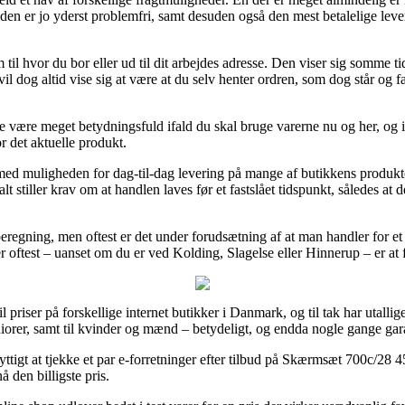
Metoden er jo yderst problemfri, samt desuden også den mest betalelige 
til hvor du bor eller ud til dit arbejdes adresse. Den viser sig somme t
l dog altid vise sig at være at du selv henter ordren, som dog står og f
e være meget betydningsfuld ifald du skal bruge varerne nu og her, og i 
r det aktuelle produkt.
er med muligheden for dag-til-dag levering på mange af butikkens pro
t stiller krav om at handlen laves før et fastslået tidspunkt, således at 
beregning, men oftest er det under forudsætning af at man handler for et
er oftest – uanset om du er ved Kolding, Slagelse eller Hinnerup – er at f
 til priser på forskellige internet butikker i Danmark, og til tak har utal
niorer, samt til kvinder og mænd – betydeligt, og endda nogle gange gara
 nyttigt at tjekke et par e-forretninger efter tilbud på Skærmsæt 700c/2
å den billigste pris.