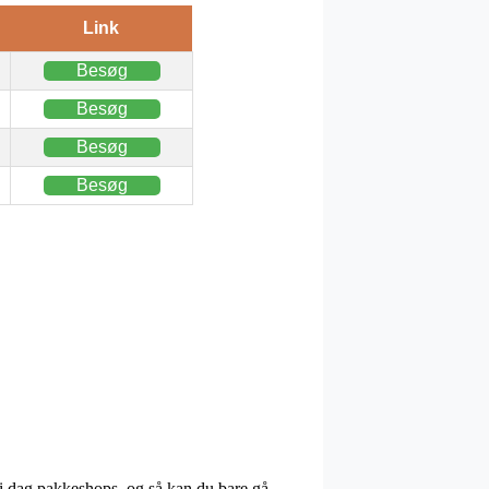
Link
Besøg
Besøg
Besøg
Besøg
r i dag pakkeshops, og så kan du bare gå