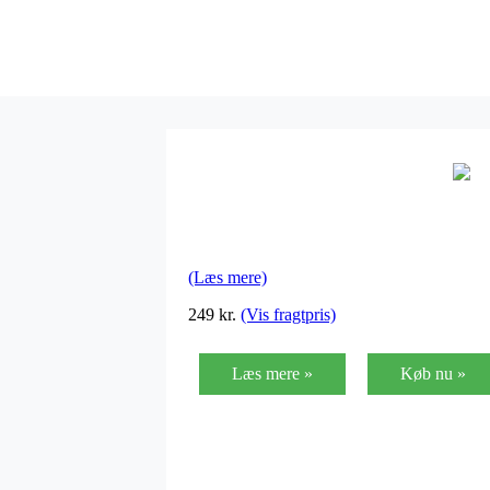
(Læs mere)
249
kr.
(Vis fragtpris)
Læs mere »
Køb nu »