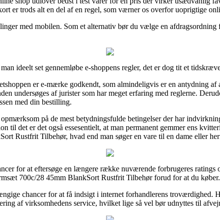
line shop udlover bedst i test varer for en pris der virker usædvanlig 
rt er trods alt en del af en regel, som værner os overfor uoprigtige on
etalinger med mobilen. Som et alternativ bør du vælge en afdragsordning fr
 man ideelt set gennemløbe e-shoppens regler, det er dog tit et tidskræv
netshoppen er e-mærke godkendt, som almindeligvis er en antydning af a
l anden undersøges af jurister som har meget erfaring med reglerne. Derud
essen med din bestilling.
er opmærksom på de mest betydningsfulde betingelser der har indvirknin
tion til det er det også essesentielt, at man permanent gemmer ens kvitt
 Rustfrit Tilbehør, hvad end man søger en vare til en dame eller her
chancer for at eftersøge en længere række nuværende forbrugeres ratings o
msæt 700c/28 45mm BlankSort Rustfrit Tilbehør forud for at du køber.
gige chancer for at få indsigt i internet forhandlerens troværdighed.
ring af virksomhedens service, hvilket lige så vel bør udnyttes til afve