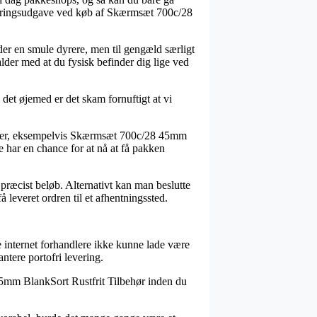
leveringsudgave ved køb af Skærmsæt 700c/28
ider en smule dyrere, men til gengæld særligt
alder med at du fysisk befinder dig lige ved
det øjemed er det skam fornuftigt at vi
dukter, eksempelvis Skærmsæt 700c/28 45mm
de har en chance for at nå at få pakken
 præcist beløb. Alternativt kan man beslutte
å leveret ordren til et afhentningssted.
lige internet forhandlere ikke kunne lade være
ntere portofri levering.
8 45mm BlankSort Rustfrit Tilbehør inden du