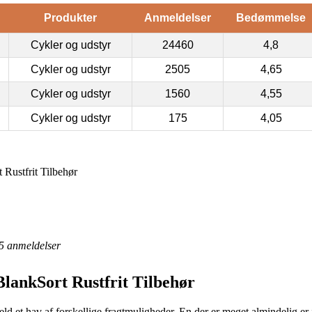
Produkter
Anmeldelser
Bedømmelse
Cykler og udstyr
24460
4,8
Cykler og udstyr
2505
4,65
Cykler og udstyr
1560
4,55
Cykler og udstyr
175
4,05
ustfrit Tilbehør
5
anmeldelser
ankSort Rustfrit Tilbehør
 held et hav af forskellige fragtmuligheder. En der er meget almindelig e