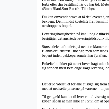
forbi efter din bestilling når du har tid. 
45mm BlankSort Rustfrit Tilbehør.
Du kan omvendt prøve at få det leveret hjem 
bekvem. Den mindst kostelige fragtløsning vi
netshoppens bopæl.
Leveringshastigheden på kan i nogle tilfæld
besigtiger det anslåede leveringstidspunkt fo
Størstedelen af outlets på nettet reklamer
BlankSort Rustfrit Tilbehør, men som trods al
betjent inden pakkepersonalet har fyraften.
Enkelte butikker på nettet lover fragt uden 
sig for den mest betalelige slags levering, d
Det er jo yderst let for alle at søge sig frem
med at nedsætte priserne på varerne – til ju
Til gengæld kan det til hver en tid vise sig
køber, sådan at man ikke er i tvivl om at opn