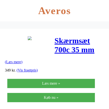
Averos
Skærmsæt
700c 35 mm
Sølv Rustfrit
(Læs mere)
Tilbehør
349
kr.
(Vis fragtpris)
Læs mere »
Køb nu »