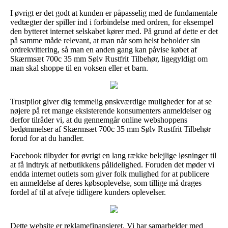
I øvrigt er det godt at kunden er påpasselig med de fundamentale
vedtægter der spiller ind i forbindelse med ordren, for eksempel
den bytteret internet selskabet kører med. På grund af dette er det
på samme måde relevant, at man når som helst beholder sin
ordrekvittering, så man en anden gang kan påvise købet af
Skærmsæt 700c 35 mm Sølv Rustfrit Tilbehør, ligegyldigt om
man skal shoppe til en voksen eller et barn.
Trustpilot giver dig temmelig ønskværdige muligheder for at se
nøjere på ret mange eksisterende konsumenters anmeldelser og
derfor tilråder vi, at du gennemgår online webshoppens
bedømmelser af Skærmsæt 700c 35 mm Sølv Rustfrit Tilbehør
forud for at du handler.
Facebook tilbyder for øvrigt en lang række belejlige løsninger til
at få indtryk af netbutikkens pålidelighed. Foruden det møder vi
endda internet outlets som giver folk mulighed for at publicere
en anmeldelse af deres købsoplevelse, som tillige må drages
fordel af til at afveje tidligere kunders oplevelser.
Dette website er reklamefinansieret. Vi har samarbejder med