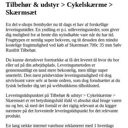
Tilbehør & udstyr > Cykelskærme >
Skærmsæt
En del e-shops frembyder nu til dags et hav af forskellige
leveringsmidler. En yndling er p.t. udleveringssteder, som giver
dig mulighed for at hente din nyindkøbte vare når du har tid.
Fragttypen er nemlig super bekvem, og tit desuden den mindst
kostelige fragtmulighed ved køb af Skærmsæt 700c 35 mm Sølv
Rustfrit Tilbehør.
Du kunne derudover foretrække at få det leveret til hvor du bor
eller ud på din arbejdsplads. Leveringsmetoden er
gennemsnitligt en tand mere bekostelig, men tillige super
smertefri. Den mest prisbevidste leveringsmulighed vil dog
utvivlsomt være selv at hente ordren, som dog forudsætter at du
fysisk befinder dig tæt på webbutikkens tilholdssted.
Leveringstidspunktet på Tilbehør & udstyr > Cykelskærme >
Skærmsæt er ret betydningsfuld ifald vi absolut skal bruge varen
nu og her, så med det formål er det rigtig relevant at du kigger
nærmere på det forventede leveringstidspunkt for det relevante
produkt.
En lang række internet varehuse reklamerer med 1 hverdags