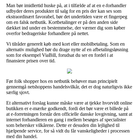
Man bør imidlertid huske på, at i tilfælde af at en e-forhandler
udbyder deres produkter til salg for en pris der kan ses som
ekstraordinært favorabel, bør det undertiden være et fingerpeg
om en falsk netbutik. Kortbetalinger er på den anden side
dækket ind under en bestemmelse, der værner dig som køber
overfor bedrageriske forhandlere på nettet.
Vi tilråder generelt køb med kort eller mobilbetaling. Som en
alternativ mulighed bør du drage nytte af en afbetalingsløsning
som for eksempel ViaBill, forudsat du ser en fordel i at
finansiere prisen over tid.
Før folk shopper hos en netbutik behøver man principielt
gennemgå netshoppens handelsvilkår, det er dog naturligvis ikke
særlig sjovt.
Et alternativt forslag kunne måske være at tjekke hvorvidt online
butikken er e-mærke godkendt, fordi det bør være et billede på
at e-forretningen forstår den officielle danske lovgivning, samt at
internet forhandleren en gang i mellem besøges af specialister
som behersker vilkårene. Dette er desuden din lejlighed til
hjælpende service, for så vidt du får vanskeligheder i processen
med din handel.