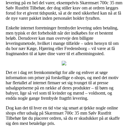
levering på en hel del varer, eksempelvis Skærmsæt 700c 35 mm
Sølv Rustfrit Tilbehør, der dog stiller krav om at ordren lægges
forud for et givent tidspunkt, så at de med sikkerhed kan nå at få
de nye varer pakket inden personalet holder fyraften.
Enkelte internet forretninger frembyder levering uden betaling,
men typisk er det forbeholdt når der indkøbes for et bestemt
beløb. Derudover kan man overveje den billigste
leveringsmetode, hvilket i mange tilfælde – uden hensyn til om
du bor nær Køge, Hjørring eller Fredensborg – vil være at få
fragtmanden til at køre dine varer til et afhentningssted.
Det er i dag ret fremkommeligt for alle og enhver at søge
information om priser på forskellige e-shops, og med det motiv
har flertallet af internet firmaer set sig tvunget til at presse
udsalgspriserne på en række af deres produkter – til børn og
babyer, lige så vel som til kvinder og mænd – voldsomt, og
endda nogle gange frembyde fragtfri levering.
Dog kan det til hver en tid vise sig smart at tjekke nogle online
shops efter udsalg på Skærmsæt 700c 35 mm Sølv Rustfrit
Tilbehør før du placerer ordren, så du er skudsikker på at skaffe
sig den mest betalelige pris.