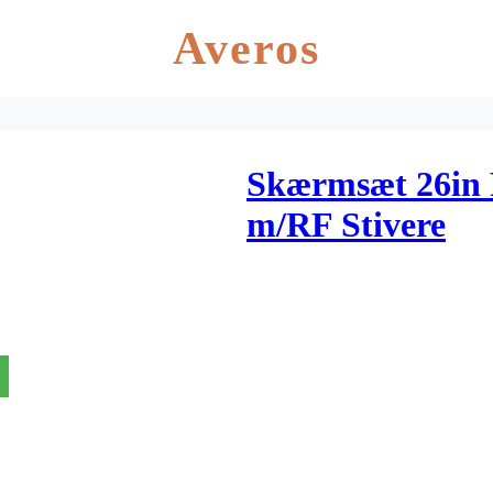
Averos
Skærmsæt 26in R
m/RF Stivere