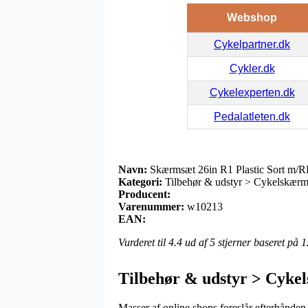
Webshop
Cykelpartner.dk
Cykler.dk
Cykelexperten.dk
Pedalatleten.dk
Navn:
Skærmsæt 26in R1 Plastic Sort m/RF
Kategori:
Tilbehør & udstyr > Cykelskær
Producent:
Varenummer:
w10213
EAN:
Vurderet til
4.4
ud af 5 stjerner baseret på
1
Tilbehør & udstyr > Cyk
Masser af online shops foreslår efterhånden f