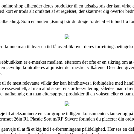
nline shop afhænder deres produkter til en udsalgspris der kan virke e
 kort er trods alt omfattet af et regelsæt, der skærmer dig overfor bedra
obilbetaling. Som en anden løsning bør du drage fordel af et tilbud fra fo
 kunne man til hver en tid få overblik over deres forretningsbetingelser
 webbutikken er e-mærket medlem, eftersom det ofte er en sikring om at
n jævnligt kontrolleres af jurister der mestrer vilkårene. Desuden giver 
.
e til de mest relevante vilkår der kan håndhæves i forbindelse med hand
 essesentielt, at man altid sikrer ens ordrekvittering, således man i fre
, uafhængig om man efterspørger produkter til en voksen eller et barn.
e til at eksaminere en stor gruppe tidligere konsumenters tanker og på gr
msæt 26in R1 Plastic Sort m/RF Stivere forinden du placerer din ordr
enveje til at få et kig ind i e-forretningens pålidelighed. Her ses en de