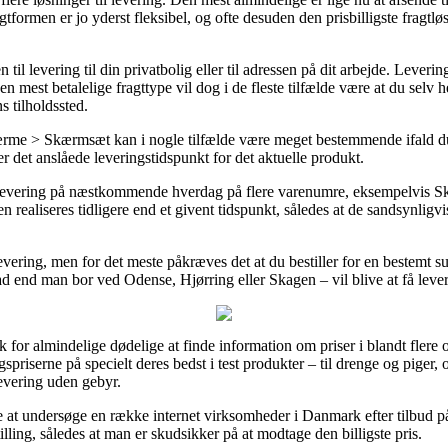
agtformen er jo yderst fleksibel, og ofte desuden den prisbilligste frag
n til levering til din privatbolig eller til adressen på dit arbejde. Leve
n mest betalelige fragttype vil dog i de fleste tilfælde være at du selv
s tilholdssted.
rme > Skærmsæt kan i nogle tilfælde være meget bestemmende ifald du 
ker det anslåede leveringstidspunkt for det aktuelle produkt.
m levering på næstkommende hverdag på flere varenumre, eksempelvis S
n realiseres tidligere end et givent tidspunkt, således at de sandsynligvi
vering, men for det meste påkræves det at du bestiller for en bestemt 
ad end man bor ved Odense, Hjørring eller Skagen – vil blive at få lever
 for almindelige dødelige at finde information om priser i blandt flere o
lgspriserne på specielt deres bedst i test produkter – til drenge og piger
levering uden gebyr.
de at undersøge en række internet virksomheder i Danmark efter tilbud
lling, således at man er skudsikker på at modtage den billigste pris.