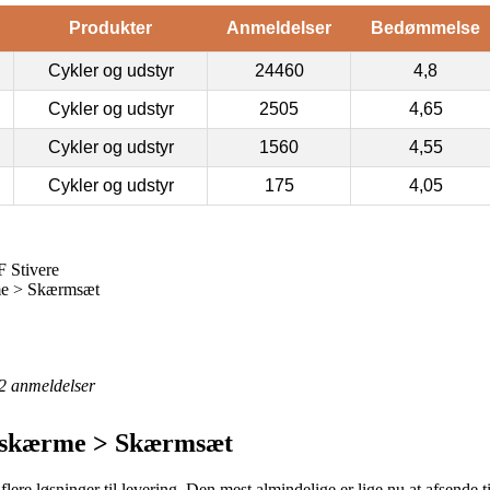
Produkter
Anmeldelser
Bedømmelse
Cykler og udstyr
24460
4,8
Cykler og udstyr
2505
4,65
Cykler og udstyr
1560
4,55
Cykler og udstyr
175
4,05
 Stivere
me > Skærmsæt
2
anmeldelser
elskærme > Skærmsæt
lere løsninger til levering. Den mest almindelige er lige nu at afsende t