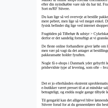
efter din nyindkøbte vare når du har tid. Fr
Sort m/RF Stivere.
Du kan lige så vel overveje at bestille pakke
mere pebret, men lige så vel meget enkel. De
fysisk befinder dig lige ved internet shoppen
Fragttiden på Tilbehør & udstyr > Cykelskæ
derfor er det sandelig fornuftigt at vi grans
De fleste online forhandlere giver løfte o
men vær på vagt da det antager at bestillinge
pakkeansatte holder fyraften.
Nogle få e-shops i Danmark yder gebyrfri le
prisbevidste type af levering, som ofte – hv
Det er jo efterhånden ekstremt uproblematisk
e-butikker været presset til at at mindske sa
betragteligt, og endda nogle gange tilbyde 
Til gengæld kan det alligevel blive lønnen
Stivere forud for at du gennemfører din besti