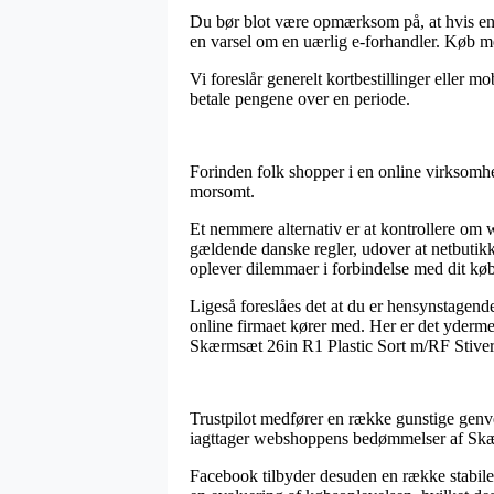
Du bør blot være opmærksom på, at hvis en o
en varsel om en uærlig e-forhandler. Køb med
Vi foreslår generelt kortbestillinger eller m
betale pengene over en periode.
Forinden folk shopper i en online virksomhed
morsomt.
Et nemmere alternativ er at kontrollere om
gældende danske regler, udover at netbutikke
oplever dilemmaer i forbindelse med dit køb
Ligeså foreslåes det at du er hensynstagend
online firmaet kører med. Her er det ydermere
Skærmsæt 26in R1 Plastic Sort m/RF Stivere
Trustpilot medfører en række gunstige genvej
iagttager webshoppens bedømmelser af Skær
Facebook tilbyder desuden en række stabile g