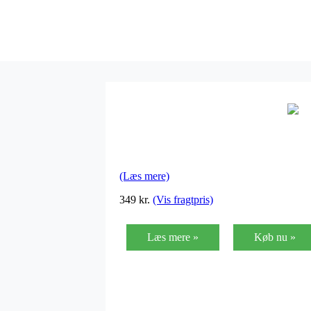
(Læs mere)
349
kr.
(Vis fragtpris)
Læs mere »
Køb nu »