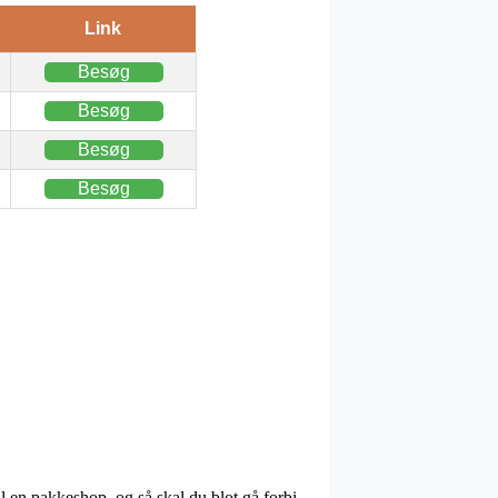
Link
Besøg
Besøg
Besøg
Besøg
il en pakkeshop, og så skal du blot gå forbi