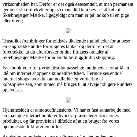
virksomheden har. Derfor er det også essesentielt, at man permanent
gemmer sin ordrekvittering, så man altid kan bevise sit køb af
Skæbnejæger Mærke, ligegyldigt om man er på indkøb til en pige
eller dreng.
Trustpilot frembringer forholdsvis tiltalende muligheder for at bese
en lang række andre forbrugeres tanker og derfor er det at
foretrække, at du efterforsker online firmaets omtaler af
Skæbnejæger Mærke forinden du færdiggør din shopping.
Facebook yder for øvrigt absolut passelige muligheder for at få en
idé om internet shoppens kundetilfredshed. Herinde ses endda
internet shops hvor du kan nedfælde en vurdering af
købsoplevelsen, som tilmed må bruges til at afveje tidligere kunders
oplevelser.
Hjemmesiden er annoncefinansieret. Vi har et fast samarbejde med
en mængde internet butikker hvori vi præsenterer firmaernes
produkter, og får provision i tilfælde af at en bruger fra vores
hjemmeside fuldfører en ordre.
Anvisninger omkring varer og firmaer på nettet understøttes