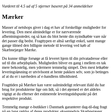
Vurderet til
4.5
ud af 5 stjerner baseret på
34
anmeldelser
Mærker
Masser af netshops giver i dag et hav af forskellige muligheder for
levering. Den mest almindelige er for nærværende
afhentningssteder, og så kan du blot hente din nyindkøbte vare når
det passer dig bedst. Fragttypen er altså særligt enkel, samt mange
gange tilmed den billigste metode til levering ved køb af
Skæbnejæger Mærke.
Du kunne tillige forsøge at få leveret hjem til din privatadresse eller
ud til din arbejdsplads. Muligheden bliver en gang i mellem en tak
mere bekostelig, men ydermere temmelig simpel. Den mest letkøbte
leveringsløsning er utvivlsomt at hente pakken selv, som jo betinges
af at du er i nærheden af e-handlens tilholdssted.
Fragttiden på Mærker kan være ualmindeligt relevant ifald du har
brug for produkterne lige om lidt, så i det øjemed er det aldeles
vigtigt at du efterser det estimerede leveringstidspunkt på det
respektive produkt.
Temmelig mange e-butikker i Danmark garanterer dag-til-dag fragt
på en lang række af deres produkter, eksempelvis Skæbnejæger