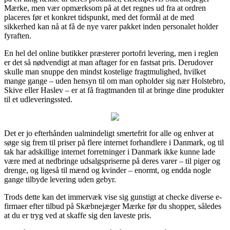
Mærke, men vær opmærksom på at det regnes ud fra at ordren
placeres før et konkret tidspunkt, med det formål at de med
sikkerhed kan nå at få de nye varer pakket inden personalet holder
fyraften.
En hel del online butikker præsterer portofri levering, men i reglen
er det så nødvendigt at man aftager for en fastsat pris. Derudover
skulle man snuppe den mindst kostelige fragtmulighed, hvilket
mange gange – uden hensyn til om man opholder sig nær Holstebro,
Skive eller Haslev – er at få fragtmanden til at bringe dine produkter
til et udleveringssted.
Det er jo efterhånden ualmindeligt smertefrit for alle og enhver at
søge sig frem til priser på flere internet forhandlere i Danmark, og til
tak har adskillige internet forretninger i Danmark ikke kunne lade
være med at nedbringe udsalgspriserne på deres varer – til piger og
drenge, og ligeså til mænd og kvinder – enormt, og endda nogle
gange tilbyde levering uden gebyr.
Trods dette kan det immervæk vise sig gunstigt at checke diverse e-
firmaer efter tilbud på Skæbnejæger Mærke før du shopper, således
at du er tryg ved at skaffe sig den laveste pris.