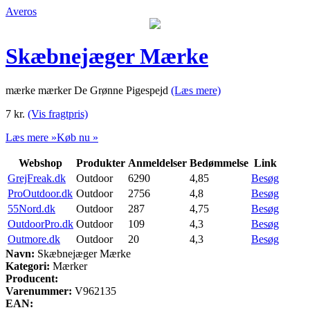
Averos
Skæbnejæger Mærke
mærke mærker De Grønne Pigespejd
(Læs mere)
7
kr.
(Vis fragtpris)
Læs mere »
Køb nu »
Webshop
Produkter
Anmeldelser
Bedømmelse
Link
GrejFreak.dk
Outdoor
6290
4,85
Besøg
ProOutdoor.dk
Outdoor
2756
4,8
Besøg
55Nord.dk
Outdoor
287
4,75
Besøg
OutdoorPro.dk
Outdoor
109
4,3
Besøg
Outmore.dk
Outdoor
20
4,3
Besøg
Navn:
Skæbnejæger Mærke
Kategori:
Mærker
Producent:
Varenummer:
V962135
EAN: