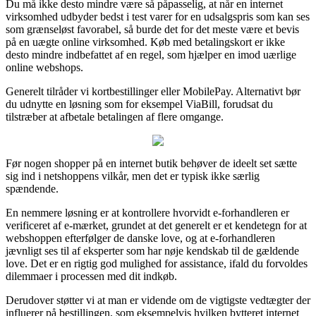
Du må ikke desto mindre være så påpasselig, at når en internet
virksomhed udbyder bedst i test varer for en udsalgspris som kan ses
som grænseløst favorabel, så burde det for det meste være et bevis
på en uægte online virksomhed. Køb med betalingskort er ikke
desto mindre indbefattet af en regel, som hjælper en imod uærlige
online webshops.
Generelt tilråder vi kortbestillinger eller MobilePay. Alternativt bør
du udnytte en løsning som for eksempel ViaBill, forudsat du
tilstræber at afbetale betalingen af flere omgange.
Før nogen shopper på en internet butik behøver de ideelt set sætte
sig ind i netshoppens vilkår, men det er typisk ikke særlig
spændende.
En nemmere løsning er at kontrollere hvorvidt e-forhandleren er
verificeret af e-mærket, grundet at det generelt er et kendetegn for at
webshoppen efterfølger de danske love, og at e-forhandleren
jævnligt ses til af eksperter som har nøje kendskab til de gældende
love. Det er en rigtig god mulighed for assistance, ifald du forvoldes
dilemmaer i processen med dit indkøb.
Derudover støtter vi at man er vidende om de vigtigste vedtægter der
influerer på bestillingen, som eksempelvis hvilken bytteret internet