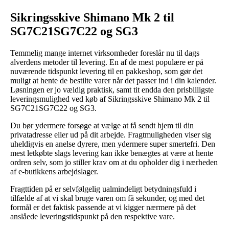
Sikringsskive Shimano Mk 2 til
SG7C21SG7C22 og SG3
Temmelig mange internet virksomheder foreslår nu til dags
alverdens metoder til levering. En af de mest populære er på
nuværende tidspunkt levering til en pakkeshop, som gør det
muligt at hente de bestilte varer når det passer ind i din kalender.
Løsningen er jo vældig praktisk, samt tit endda den prisbilligste
leveringsmulighed ved køb af Sikringsskive Shimano Mk 2 til
SG7C21SG7C22 og SG3.
Du bør ydermere forsøge at vælge at få sendt hjem til din
privatadresse eller ud på dit arbejde. Fragtmuligheden viser sig
uheldigvis en anelse dyrere, men ydermere super smertefri. Den
mest letkøbte slags levering kan ikke benægtes at være at hente
ordren selv, som jo stiller krav om at du opholder dig i nærheden
af e-butikkens arbejdslager.
Fragttiden på er selvfølgelig ualmindeligt betydningsfuld i
tilfælde af at vi skal bruge varen om få sekunder, og med det
formål er det faktisk passende at vi kigger nærmere på det
anslåede leveringstidspunkt på den respektive vare.