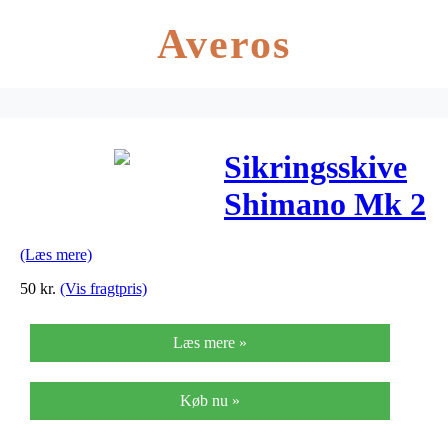
Averos
Sikringsskive
Shimano Mk 2
til
(Læs mere)
SG7C21SG7C2
50
kr.
(Vis fragtpris)
og SG3
Læs mere »
Køb nu »