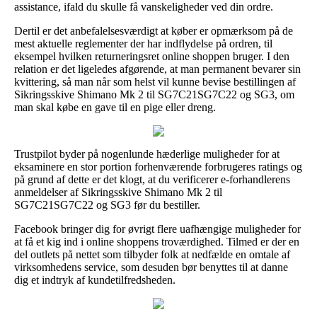
assistance, ifald du skulle få vanskeligheder ved din ordre.
Dertil er det anbefalelsesværdigt at køber er opmærksom på de
mest aktuelle reglementer der har indflydelse på ordren, til
eksempel hvilken returneringsret online shoppen bruger. I den
relation er det ligeledes afgørende, at man permanent bevarer sin
kvittering, så man når som helst vil kunne bevise bestillingen af
Sikringsskive Shimano Mk 2 til SG7C21SG7C22 og SG3, om
man skal købe en gave til en pige eller dreng.
Trustpilot byder på nogenlunde hæderlige muligheder for at
eksaminere en stor portion forhenværende forbrugeres ratings og
på grund af dette er det klogt, at du verificerer e-forhandlerens
anmeldelser af Sikringsskive Shimano Mk 2 til
SG7C21SG7C22 og SG3 før du bestiller.
Facebook bringer dig for øvrigt flere uafhængige muligheder for
at få et kig ind i online shoppens troværdighed. Tilmed er der en
del outlets på nettet som tilbyder folk at nedfælde en omtale af
virksomhedens service, som desuden bør benyttes til at danne
dig et indtryk af kundetilfredsheden.