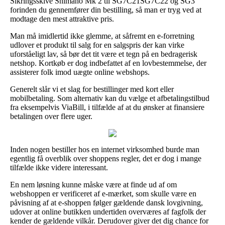
Sikringsskive Shimano Mk 2 til SG7C21SG7C22 og SG3
forinden du gennemfører din bestilling, så man er tryg ved at
modtage den mest attraktive pris.
Man må imidlertid ikke glemme, at såfremt en e-forretning
udlover et produkt til salg for en salgspris der kan virke
uforståeligt lav, så bør det tit være et tegn på en bedragerisk
netshop. Kortkøb er dog indbefattet af en lovbestemmelse, der
assisterer folk imod uægte online webshops.
Generelt slår vi et slag for bestillinger med kort eller
mobilbetaling. Som alternativ kan du vælge et afbetalingstilbud
fra eksempelvis ViaBill, i tilfælde af at du ønsker at finansiere
betalingen over flere uger.
Inden nogen bestiller hos en internet virksomhed burde man
egentlig få overblik over shoppens regler, det er dog i mange
tilfælde ikke videre interessant.
En nem løsning kunne måske være at finde ud af om
webshoppen er verificeret af e-mærket, som skulle være en
påvisning af at e-shoppen følger gældende dansk lovgivning,
udover at online butikken undertiden overværes af fagfolk der
kender de gældende vilkår. Derudover giver det dig chance for