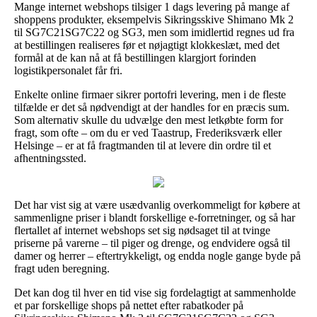
Mange internet webshops tilsiger 1 dags levering på mange af
shoppens produkter, eksempelvis Sikringsskive Shimano Mk 2
til SG7C21SG7C22 og SG3, men som imidlertid regnes ud fra
at bestillingen realiseres før et nøjagtigt klokkeslæt, med det
formål at de kan nå at få bestillingen klargjort forinden
logistikpersonalet får fri.
Enkelte online firmaer sikrer portofri levering, men i de fleste
tilfælde er det så nødvendigt at der handles for en præcis sum.
Som alternativ skulle du udvælge den mest letkøbte form for
fragt, som ofte – om du er ved Taastrup, Frederiksværk eller
Helsinge – er at få fragtmanden til at levere din ordre til et
afhentningssted.
Det har vist sig at være usædvanlig overkommeligt for købere at
sammenligne priser i blandt forskellige e-forretninger, og så har
flertallet af internet webshops set sig nødsaget til at tvinge
priserne på varerne – til piger og drenge, og endvidere også til
damer og herrer – eftertrykkeligt, og endda nogle gange byde på
fragt uden beregning.
Det kan dog til hver en tid vise sig fordelagtigt at sammenholde
et par forskellige shops på nettet efter rabatkoder på