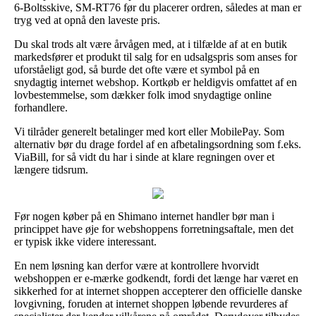
6-Boltsskive, SM-RT76 før du placerer ordren, således at man er
tryg ved at opnå den laveste pris.
Du skal trods alt være årvågen med, at i tilfælde af at en butik
markedsfører et produkt til salg for en udsalgspris som anses for
uforståeligt god, så burde det ofte være et symbol på en
snydagtig internet webshop. Kortkøb er heldigvis omfattet af en
lovbestemmelse, som dækker folk imod snydagtige online
forhandlere.
Vi tilråder generelt betalinger med kort eller MobilePay. Som
alternativ bør du drage fordel af en afbetalingsordning som f.eks.
ViaBill, for så vidt du har i sinde at klare regningen over et
længere tidsrum.
Før nogen køber på en Shimano internet handler bør man i
princippet have øje for webshoppens forretningsaftale, men det
er typisk ikke videre interessant.
En nem løsning kan derfor være at kontrollere hvorvidt
webshoppen er e-mærke godkendt, fordi det længe har været en
sikkerhed for at internet shoppen accepterer den officielle danske
lovgivning, foruden at internet shoppen løbende revurderes af