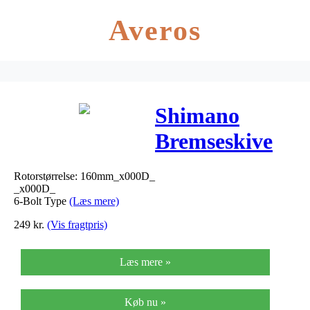
Averos
Shimano
Bremseskive
XT 160mm 6-
Rotorstørrelse: 160mm_x000D_
Boltsskive,
_x000D_
6-Bolt Type
(Læs mere)
SM-RT76
249
kr.
(Vis fragtpris)
Læs mere »
Køb nu »