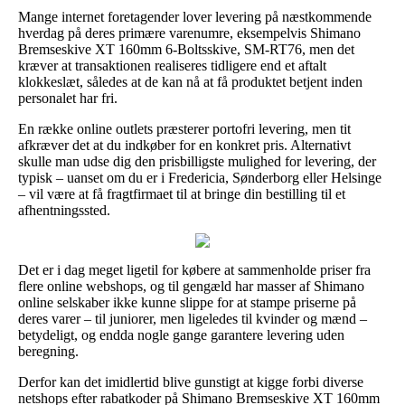
Mange internet foretagender lover levering på næstkommende
hverdag på deres primære varenumre, eksempelvis Shimano
Bremseskive XT 160mm 6-Boltsskive, SM-RT76, men det
kræver at transaktionen realiseres tidligere end et aftalt
klokkeslæt, således at de kan nå at få produktet betjent inden
personalet har fri.
En række online outlets præsterer portofri levering, men tit
afkræver det at du indkøber for en konkret pris. Alternativt
skulle man udse dig den prisbilligste mulighed for levering, der
typisk – uanset om du er i Fredericia, Sønderborg eller Helsinge
– vil være at få fragtfirmaet til at bringe din bestilling til et
afhentningssted.
Det er i dag meget ligetil for købere at sammenholde priser fra
flere online webshops, og til gengæld har masser af Shimano
online selskaber ikke kunne slippe for at stampe priserne på
deres varer – til juniorer, men ligeledes til kvinder og mænd –
betydeligt, og endda nogle gange garantere levering uden
beregning.
Derfor kan det imidlertid blive gunstigt at kigge forbi diverse
netshops efter rabatkoder på Shimano Bremseskive XT 160mm