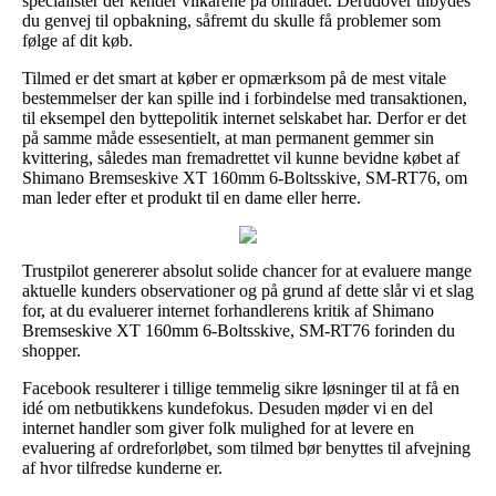
specialister der kender vilkårene på området. Derudover tilbydes
du genvej til opbakning, såfremt du skulle få problemer som
følge af dit køb.
Tilmed er det smart at køber er opmærksom på de mest vitale
bestemmelser der kan spille ind i forbindelse med transaktionen,
til eksempel den byttepolitik internet selskabet har. Derfor er det
på samme måde essesentielt, at man permanent gemmer sin
kvittering, således man fremadrettet vil kunne bevidne købet af
Shimano Bremseskive XT 160mm 6-Boltsskive, SM-RT76, om
man leder efter et produkt til en dame eller herre.
Trustpilot genererer absolut solide chancer for at evaluere mange
aktuelle kunders observationer og på grund af dette slår vi et slag
for, at du evaluerer internet forhandlerens kritik af Shimano
Bremseskive XT 160mm 6-Boltsskive, SM-RT76 forinden du
shopper.
Facebook resulterer i tillige temmelig sikre løsninger til at få en
idé om netbutikkens kundefokus. Desuden møder vi en del
internet handler som giver folk mulighed for at levere en
evaluering af ordreforløbet, som tilmed bør benyttes til afvejning
af hvor tilfredse kunderne er.