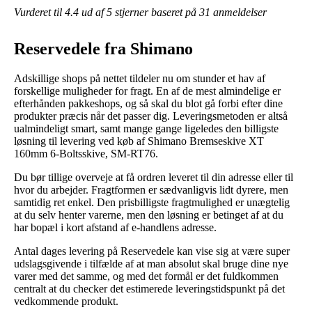
Vurderet til
4.4
ud af 5 stjerner baseret på
31
anmeldelser
Reservedele fra Shimano
Adskillige shops på nettet tildeler nu om stunder et hav af
forskellige muligheder for fragt. En af de mest almindelige er
efterhånden pakkeshops, og så skal du blot gå forbi efter dine
produkter præcis når det passer dig. Leveringsmetoden er altså
ualmindeligt smart, samt mange gange ligeledes den billigste
løsning til levering ved køb af Shimano Bremseskive XT
160mm 6-Boltsskive, SM-RT76.
Du bør tillige overveje at få ordren leveret til din adresse eller til
hvor du arbejder. Fragtformen er sædvanligvis lidt dyrere, men
samtidig ret enkel. Den prisbilligste fragtmulighed er unægtelig
at du selv henter varerne, men den løsning er betinget af at du
har bopæl i kort afstand af e-handlens adresse.
Antal dages levering på Reservedele kan vise sig at være super
udslagsgivende i tilfælde af at man absolut skal bruge dine nye
varer med det samme, og med det formål er det fuldkommen
centralt at du checker det estimerede leveringstidspunkt på det
vedkommende produkt.