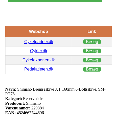
Webshop
Link
Cykelpartner.dk
Besøg
Cykler.dk
Besøg
Cykelexperten.dk
Besøg
Pedalatleten.dk
Besøg
Navn:
Shimano Bremseskive XT 160mm 6-Boltsskive, SM-
RT76
Kategori:
Reservedele
Producent:
Shimano
Varenummer:
229884
EAN:
4524667744696