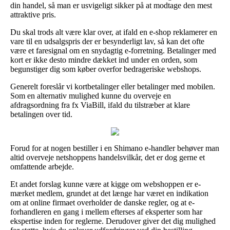
din handel, så man er usvigeligt sikker på at modtage den mest
attraktive pris.
Du skal trods alt være klar over, at ifald en e-shop reklamerer en
vare til en udsalgspris der er besynderligt lav, så kan det ofte
være et faresignal om en snydagtig e-forretning. Betalinger med
kort er ikke desto mindre dækket ind under en orden, som
begunstiger dig som køber overfor bedrageriske webshops.
Generelt foreslår vi kortbetalinger eller betalinger med mobilen.
Som en alternativ mulighed kunne du overveje en
afdragsordning fra fx ViaBill, ifald du tilstræber at klare
betalingen over tid.
Forud for at nogen bestiller i en Shimano e-handler behøver man
altid overveje netshoppens handelsvilkår, det er dog gerne et
omfattende arbejde.
Et andet forslag kunne være at kigge om webshoppen er e-
mærket medlem, grundet at det længe har været en indikation
om at online firmaet overholder de danske regler, og at e-
forhandleren en gang i mellem efterses af eksperter som har
ekspertise inden for reglerne. Derudover giver det dig mulighed