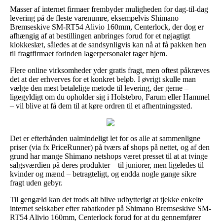
Masser af internet firmaer frembyder muligheden for dag-til-dag
levering på de fleste varenumre, eksempelvis Shimano
Bremseskive SM-RT54 Alivio 160mm, Centerlock, der dog er
afhængig af at bestillingen anbringes forud for et nøjagtigt
klokkeslæt, således at de sandsynligvis kan nå at få pakken hen
til fragtfirmaet forinden lagerpersonalet tager hjem.
Flere online virksomheder yder gratis fragt, men oftest påkræves
det at der erhverves for et konkret beløb. I øvrigt skulle man
vælge den mest betalelige metode til levering, der gerne –
ligegyldigt om du opholder sig i Holstebro, Farum eller Hammel
– vil blive at få dem til at køre ordren til et afhentningssted.
Det er efterhånden ualmindeligt let for os alle at sammenligne
priser (via fx PriceRunner) på tværs af shops på nettet, og af den
grund har mange Shimano netshops været presset til at at tvinge
salgsværdien på deres produkter – til juniorer, men ligeledes til
kvinder og mænd – betragteligt, og endda nogle gange sikre
fragt uden gebyr.
Til gengæld kan det trods alt blive udbytterigt at tjekke enkelte
internet selskaber efter rabatkoder på Shimano Bremseskive SM-
RT54 Alivio 160mm, Centerlock forud for at du gennemfører