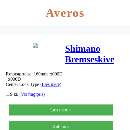
Averos
Shimano
Bremseskive
SM-RT54
Rotorstørrelse: 160mm_x000D_
Alivio 160mm,
_x000D_
Center Lock Type
(Læs mere)
Centerlock
119
kr.
(Vis fragtpris)
Læs mere »
Køb nu »