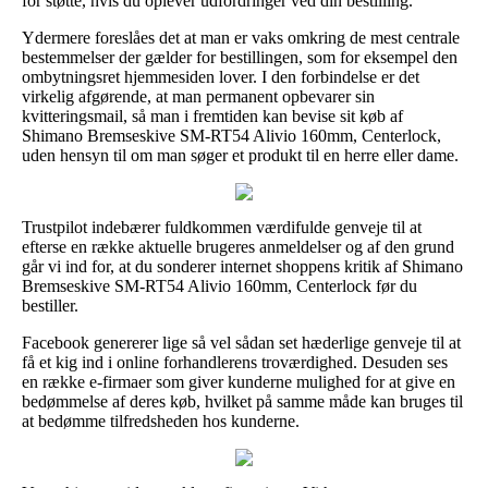
for støtte, hvis du oplever udfordringer ved din bestilling.
Ydermere foreslåes det at man er vaks omkring de mest centrale
bestemmelser der gælder for bestillingen, som for eksempel den
ombytningsret hjemmesiden lover. I den forbindelse er det
virkelig afgørende, at man permanent opbevarer sin
kvitteringsmail, så man i fremtiden kan bevise sit køb af
Shimano Bremseskive SM-RT54 Alivio 160mm, Centerlock,
uden hensyn til om man søger et produkt til en herre eller dame.
Trustpilot indebærer fuldkommen værdifulde genveje til at
efterse en række aktuelle brugeres anmeldelser og af den grund
går vi ind for, at du sonderer internet shoppens kritik af Shimano
Bremseskive SM-RT54 Alivio 160mm, Centerlock før du
bestiller.
Facebook genererer lige så vel sådan set hæderlige genveje til at
få et kig ind i online forhandlerens troværdighed. Desuden ses
en række e-firmaer som giver kunderne mulighed for at give en
bedømmelse af deres køb, hvilket på samme måde kan bruges til
at bedømme tilfredsheden hos kunderne.