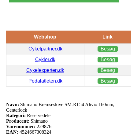
Webshop
Link
Cykelpartner.dk
Besøg
Cykler.dk
Besøg
Cykelexperten.dk
Besøg
Pedalatleten.dk
Besøg
Navn:
Shimano Bremseskive SM-RT54 Alivio 160mm,
Centerlock
Kategori:
Reservedele
Producent:
Shimano
Varenummer:
229876
EAN:
4524667308324