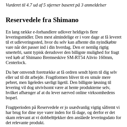
Vurderet til
4.7
ud af 5 stjerner baseret på
3
anmeldelser
Reservedele fra Shimano
En lang række e-forhandlere udlover heldigvis flere
leveringsmidler. Den mest almindelige er i vore dage at få leveret
til et udleveringssted, hvor du selv kan afhente din nyindkøbte
vare når det passer ind i din hverdag. Den er nemlig rigtig
smertefri, samt typisk derudover den billigste mulighed for fragt
ved køb af Shimano Bremseskive SM-RT54 Alivio 160mm,
Centerlock.
Du bør omvendt foretrække at få ordren sendt hjem til dig selv
eller ud til dit arbejde. Fragtformen bliver tit en smule mere
pebret, men ligeledes særligt ligetil. Den billigste løsning til
levering vil dog utvivlsomt være at hente produkterne selv,
hvilket afhænger af at du lever nærved online virksomhedens
bopæl.
Fragtperioden på Reservedele er jo usædvanlig vigtig såfremt vi
har brug for dine nye varer inden for få dage, og derfor er det
skam relevant at vi dobbelttjekker den anslåede leveringsdato for
det relevante produkt.