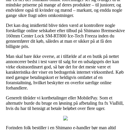
mindske priserne på mange af deres produkter – til juniorer, og
endvidere også til kvinder og mænd – markant, og endda nogle
gange sikre fragt uden omkostninger.
Det kan dog imidlertid blive tiden værd at kontrollere nogle
forskellige online selskaber efter tilbud på Shimano Bremseskive
160mm Center Lock SM-RT800 Ice-Tech Freeza inden du
gennemfører dit køb, således at man er sikker på at få den
billigste pris.
Man skal bare ikke overse, at i tilfælde af at en butik på nettet
annoncerer bedst i test varer til salg for en udsalgspris der kan
virke ekstraordinært god, så bør det for det meste være et
karakteristika der viser en bedragerisk internet virksomhed. Køb
med gængse betalingskort er heldigvis omfattet af en
foranstaltning, hvilket beskytter en overfor uærlige online
forhandlere.
Generelt tilråder vi kortbetalinger eller MobilePay. Som et
alternativ burde du bruge en løsning på afbetaling fra fx ViaBill,
hvis du har til hensigt at betale beløbet over flere uger.
Forinden folk bestiller i en Shimano e-handler bør man altid