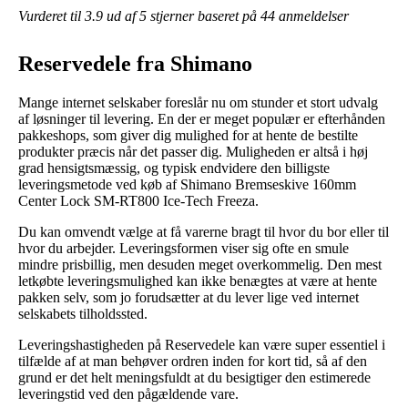
Vurderet til
3.9
ud af 5 stjerner baseret på
44
anmeldelser
Reservedele fra Shimano
Mange internet selskaber foreslår nu om stunder et stort udvalg
af løsninger til levering. En der er meget populær er efterhånden
pakkeshops, som giver dig mulighed for at hente de bestilte
produkter præcis når det passer dig. Muligheden er altså i høj
grad hensigtsmæssig, og typisk endvidere den billigste
leveringsmetode ved køb af Shimano Bremseskive 160mm
Center Lock SM-RT800 Ice-Tech Freeza.
Du kan omvendt vælge at få varerne bragt til hvor du bor eller til
hvor du arbejder. Leveringsformen viser sig ofte en smule
mindre prisbillig, men desuden meget overkommelig. Den mest
letkøbte leveringsmulighed kan ikke benægtes at være at hente
pakken selv, som jo forudsætter at du lever lige ved internet
selskabets tilholdssted.
Leveringshastigheden på Reservedele kan være super essentiel i
tilfælde af at man behøver ordren inden for kort tid, så af den
grund er det helt meningsfuldt at du besigtiger den estimerede
leveringstid ved den pågældende vare.