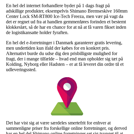
En hel del internet forhandlere byder på 1 dags fragt på
adskillige produkter, eksempelvis Shimano Bremseskive 160mm
Center Lock SM-RT800 Ice-Tech Freeza, men vær på vagt da
det er regnet ud fra at handlen gemmenføres forinden et bestemt
klokkeslæt, så de har en chance for at nå at få varen fikset inden
de logistikansatte holder fyraften.
En hel del e-forretninger i Danmark garanterer gratis levering,
men undertiden kun ifald der købes for en konkret pris.
Alternativt burde du udse dig den prisbilligste mulighed for
fragt, der i mange tilfælde – hvad end man opholder sig tæt på
Kolding, Nyborg eller Hadsten – er at få leveret din ordre til et
udleveringssted.
Det har vist sig at være særdeles smertefrit for enhver at
sammenligne priser fra forskellige online forretninger, og derved
har en hel del Shimano online forretninger set sig tvunget til at