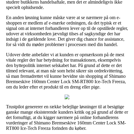
studere butikkens handelsaftale, men det er almindeligvis ikke
specielt ophidsende.
En anden løsning kunne måske være at se nærmere på om e-
shoppen er medlem af e-mærke ordningen, da det typisk er et
signal om at internet forhandleren lever op til de opstillede regler,
udover at virksomheden jævnligt tilses af sagkyndige der har
indsigt i de gældende love. Det giver dig chance for assistance,
for så vidt du møder problemer i processen med din handel.
Udover dette anbefaler vi at kunden er opmærksom på de mest
vitale regler der har betydning for transaktionen, eksempelvis
den byttepolitik internet selskabet har. På grund af dette er det
tilmed relevant, at man når som helst sikrer sin ordrekvittering,
så man fremadrettet vil kunne bevidne sin shopping af Shimano
Bremseskive 160mm Center Lock SM-RT800 Ice-Tech Freeza,
om du leder efter et produkt til en dreng eller pige.
Trustpilot genererer en række belejlige løsninger til at besigtige
ganske mange eksisterende kunders kritik og på grund af dette er
det fornuftigt, at du kigger nærmere på online forhandlerens
vurderinger af Shimano Bremseskive 160mm Center Lock SM-
RT800 Ice-Tech Freeza forinden du køber.