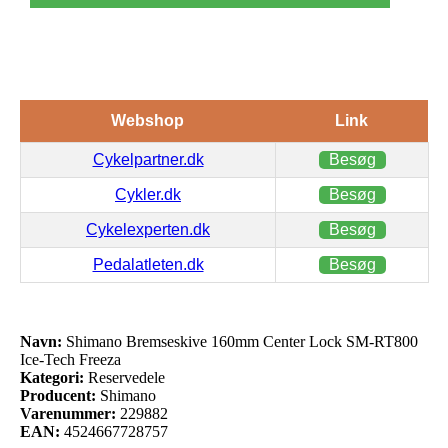
Webshop
Link
Cykelpartner.dk
Besøg
Cykler.dk
Besøg
Cykelexperten.dk
Besøg
Pedalatleten.dk
Besøg
Navn:
Shimano Bremseskive 160mm Center Lock SM-RT800
Ice-Tech Freeza
Kategori:
Reservedele
Producent:
Shimano
Varenummer:
229882
EAN:
4524667728757