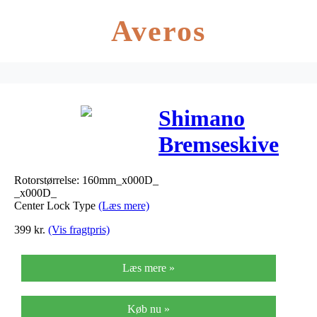
Averos
Shimano
Bremseskive
160mm Center
Rotorstørrelse: 160mm_x000D_
Lock SM-
_x000D_
Center Lock Type
(Læs mere)
RT800 Ice-
399
kr.
(Vis fragtpris)
Tech Freeza
Læs mere »
Køb nu »