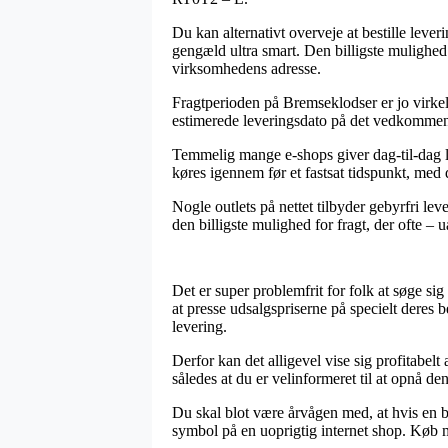
Du kan alternativt overveje at bestille leveri
gengæld ultra smart. Den billigste mulighed 
virksomhedens adresse.
Fragtperioden på Bremseklodser er jo virkeli
estimerede leveringsdato på det vedkomme
Temmelig mange e-shops giver dag-til-dag 
køres igennem før et fastsat tidspunkt, med 
Nogle outlets på nettet tilbyder gebyrfri le
den billigste mulighed for fragt, der ofte –
Det er super problemfrit for folk at søge si
at presse udsalgspriserne på specielt deres b
levering.
Derfor kan det alligevel vise sig profitabel
således at du er velinformeret til at opnå den
Du skal blot være årvågen med, at hvis en b
symbol på en uoprigtig internet shop. Køb m