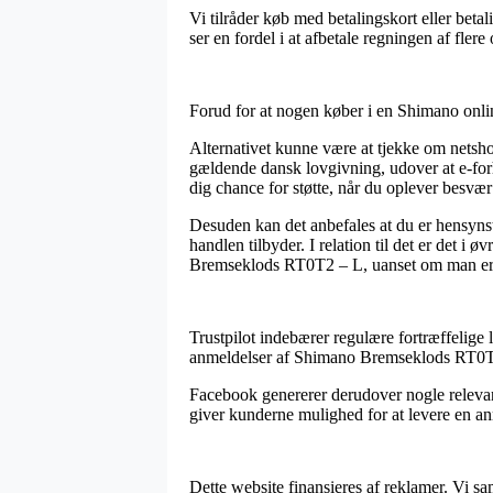
Vi tilråder køb med betalingskort eller bet
ser en fordel i at afbetale regningen af fler
Forud for at nogen køber i en Shimano onli
Alternativet kunne være at tjekke om netsh
gældende dansk lovgivning, udover at e-fo
dig chance for støtte, når du oplever besvæ
Desuden kan det anbefales at du er hensynst
handlen tilbyder. I relation til det er det 
Bremseklods RT0T2 – L, uanset om man er p
Trustpilot indebærer regulære fortræffelige lø
anmeldelser af Shimano Bremseklods RT0T2 
Facebook genererer derudover nogle relevan
giver kunderne mulighed for at levere en anm
Dette website finansieres af reklamer. Vi sa