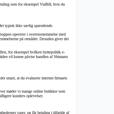
etaling som for eksempel ViaBill, hvis du
det typisk ikke særlig spændende.
tshoppen opererer i overensstemmelse med
temmelserne på området. Desuden giver det
len, for eksempel hvilken byttepolitik e-
remtiden vil kunne påvise handlen af Shimano
 det smart, at du evaluerer internet firmaets
dover møder vi mange online butikker som
idligere kunders oplevelser.
hedernes varer, og får betaling i tilfælde af