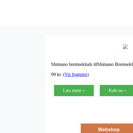
Shimano bremseklods tilShimano Bremseklo
99
kr.
(Vis fragtpris)
Læs mere »
Køb nu »
Webshop