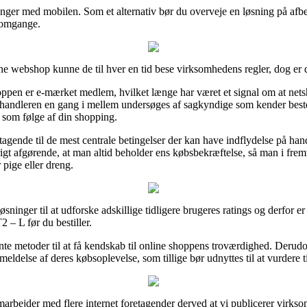
alinger med mobilen. Som et alternativ bør du overveje en løsning på afb
e omgange.
ne webshop kunne de til hver en tid bese virksomhedens regler, dog er 
oppen er e-mærket medlem, hvilket længe har været et signal om at ne
rhandleren en gang i mellem undersøges af sagkyndige som kender bes
r som følge af din shopping.
agende til de mest centrale betingelser der kan have indflydelse på hand
i øvrigt afgørende, at man altid beholder ens købsbekræftelse, så man i f
ige eller dreng.
sninger til at udforske adskillige tidligere brugeres ratings og derfor er
– L før du bestiller.
te metoder til at få kendskab til online shoppens troværdighed. Deru
eldelse af deres købsoplevelse, som tillige bør udnyttes til at vurdere t
marbejder med flere internet foretagender derved at vi publicerer virksom