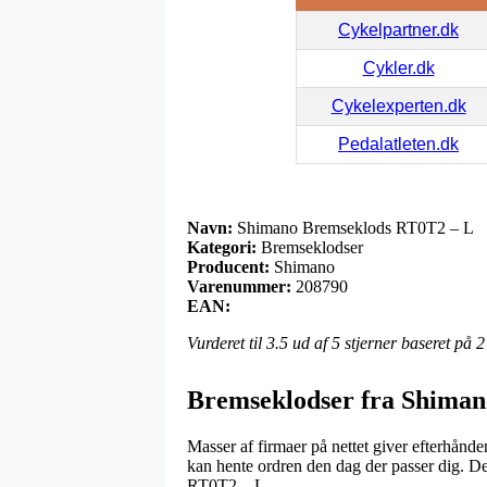
Cykelpartner.dk
Cykler.dk
Cykelexperten.dk
Pedalatleten.dk
Navn:
Shimano Bremseklods RT0T2 – L
Kategori:
Bremseklodser
Producent:
Shimano
Varenummer:
208790
EAN:
Vurderet til
3.5
ud af 5 stjerner baseret på
2
Bremseklodser fra Shiman
Masser af firmaer på nettet giver efterhånde
kan hente ordren den dag der passer dig. De
RT0T2 – L.