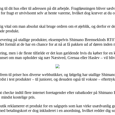
ng til dit hus eller til adressen på dit arbejde. Fragtløsningen bliver sæ
for fragt er utvivlsomt selv at hente varerne, hvilket dog kræver at du 
g vital om man absolut skal bruge ordren om et øjeblik, og derfor er det
nde produkt.
levering på utallige produkter, eksempelvis Shimano Bremseklods RT0T
det formål at de har en chance for at nå at få pakken ud af døren inden 
vering, men i de fleste tilfælde er det kun gældende hvis du køber for 
 uanset om man opholder sig nær Næstved, Grenaa eller Haslev – vil bliv
g frem til priser hos diverse webbutikker, og følgelig har utallige Shima
edst i test produkter – til juniorer, og desuden også til voksne – eftertr
t at checke indtil flere internet foretagender efter rabatkoder på Shiman
 mindst kostelige pris.
utik reklamerer et produkt for en salgspris som kan virke usædvanlig gu
ed betalingskort er dog inkluderet i en anordning, hvilket redder dig s