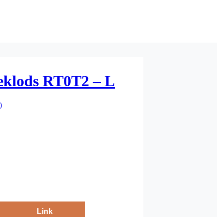
klods RT0T2 – L
)
Link