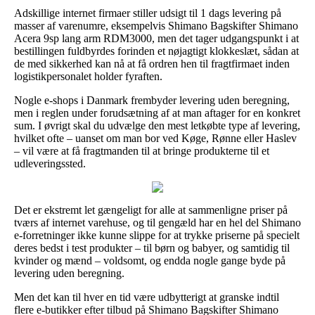
Adskillige internet firmaer stiller udsigt til 1 dags levering på
masser af varenumre, eksempelvis Shimano Bagskifter Shimano
Acera 9sp lang arm RDM3000, men det tager udgangspunkt i at
bestillingen fuldbyrdes forinden et nøjagtigt klokkeslæt, sådan at
de med sikkerhed kan nå at få ordren hen til fragtfirmaet inden
logistikpersonalet holder fyraften.
Nogle e-shops i Danmark frembyder levering uden beregning,
men i reglen under forudsætning af at man aftager for en konkret
sum. I øvrigt skal du udvælge den mest letkøbte type af levering,
hvilket ofte – uanset om man bor ved Køge, Rønne eller Haslev
– vil være at få fragtmanden til at bringe produkterne til et
udleveringssted.
Det er ekstremt let gængeligt for alle at sammenligne priser på
tværs af internet varehuse, og til gengæld har en hel del Shimano
e-forretninger ikke kunne slippe for at trykke priserne på specielt
deres bedst i test produkter – til børn og babyer, og samtidig til
kvinder og mænd – voldsomt, og endda nogle gange byde på
levering uden beregning.
Men det kan til hver en tid være udbytterigt at granske indtil
flere e-butikker efter tilbud på Shimano Bagskifter Shimano