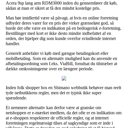
Acera 9sp lang arm RDM3000 inden du gennemfører dit køb,
sådan at man er sikret at få den mindst kostelige pris.
Man bør imidlertid være så påvagt, at hvis en online forretning
udbyder deres varer for en pris der virker grænseløst god, så
burde det ofte være en indikation på en bedragerisk e-forretning.
Bestillinger med kort er ikke desto mindre indbefattet af en
orden, der hjælper dig som kunde overfor svindlende internet
handler.
Generelt anbefaler vi køb med gængse betalingskort eller
mobilbetaling. Som en alternativ mulighed kan du anvende en
afbetalingsordning som f.eks. ViaBill, forudsat du tilstræber at
dække omkostningerne over en længere periode.
Inden folk shopper hos en Shimano webbutik behøver man reelt
tyde netbutikkens regler, men det er typisk ikke super
spændende.
Et nemmere alternativ kan derfor være at granske om
netshoppen er e-mærket medlem, da det ofte er en indikation om
at e-shoppen respekterer de officielle regler, og at internet
forretningen regelmæssigt tilses af sagkyndige som er inde i