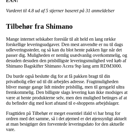
EAN:
Vurderet til
4.8
ud af 5 stjerner baseret på
31
anmeldelser
Tilbehør fra Shimano
Mange internet selskaber foreslår til alt held en lang række
forskellige leveringsudgaver. Den mest anvendte er nu til dags
udleveringssteder, og så kan du blot hente pakken lige når det
passer dig. Muligheden er nemlig usædvanlig overkommelig, og
desuden desuden den prisbilligste leveringsmulighed ved køb af
Shimano Bagskifter Shimano Acera 9sp lang arm RDM3000.
Du burde også beslutte dig for at få pakken bragt til din
privatbolig eller ud til dit arbejdes adresse. Fragtmuligheden
bliver mange gange lidt mindre prisbillig, men til gengæld ultra
fremkommelig. Den billigste slags levering kan ikke modsiges at
være at hente produkterne selv, men den mulighed betinges af at
du befinder dig med kort afstand til e-shoppens arbejdslager.
Fragttiden på Tilbehør er meget essentiel ifald vi har brug for
ordren med det samme, så i det øjemed er det øjensynligt aktuelt
at man besigtiger den forventede leveringsdato for den aktuelle
vare.