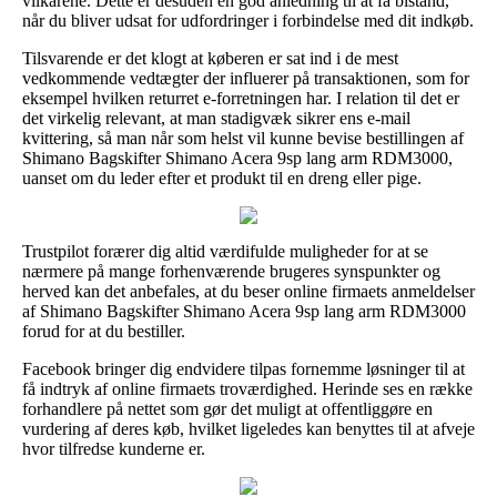
vilkårene. Dette er desuden en god anledning til at få bistand,
når du bliver udsat for udfordringer i forbindelse med dit indkøb.
Tilsvarende er det klogt at køberen er sat ind i de mest
vedkommende vedtægter der influerer på transaktionen, som for
eksempel hvilken returret e-forretningen har. I relation til det er
det virkelig relevant, at man stadigvæk sikrer ens e-mail
kvittering, så man når som helst vil kunne bevise bestillingen af
Shimano Bagskifter Shimano Acera 9sp lang arm RDM3000,
uanset om du leder efter et produkt til en dreng eller pige.
Trustpilot forærer dig altid værdifulde muligheder for at se
nærmere på mange forhenværende brugeres synspunkter og
herved kan det anbefales, at du beser online firmaets anmeldelser
af Shimano Bagskifter Shimano Acera 9sp lang arm RDM3000
forud for at du bestiller.
Facebook bringer dig endvidere tilpas fornemme løsninger til at
få indtryk af online firmaets troværdighed. Herinde ses en række
forhandlere på nettet som gør det muligt at offentliggøre en
vurdering af deres køb, hvilket ligeledes kan benyttes til at afveje
hvor tilfredse kunderne er.