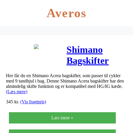
Averos
Shimano
Bagskifter
Shimano
Her får du en Shimano Acera bagskifter, som passer til cykler
Acera 9sp lang
med 9 tandhjul i bag. Denne Shimano Acera bagskifter har den
almindelig skifte funktion og er kompatibel med HG/IG kæde.
arm
(Læs mere)
345
kr.
(Vis fragtpris)
RDM3000
Læs mere »