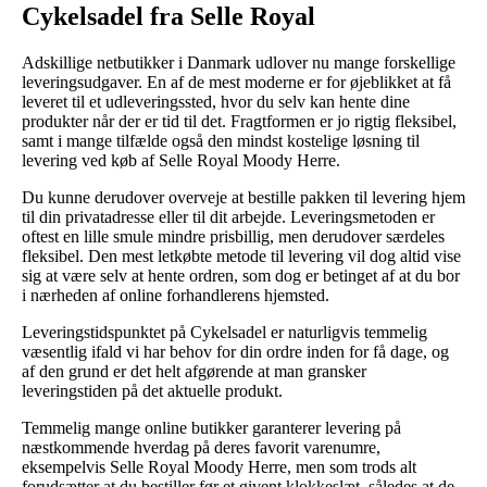
Cykelsadel fra Selle Royal
Adskillige netbutikker i Danmark udlover nu mange forskellige
leveringsudgaver. En af de mest moderne er for øjeblikket at få
leveret til et udleveringssted, hvor du selv kan hente dine
produkter når der er tid til det. Fragtformen er jo rigtig fleksibel,
samt i mange tilfælde også den mindst kostelige løsning til
levering ved køb af Selle Royal Moody Herre.
Du kunne derudover overveje at bestille pakken til levering hjem
til din privatadresse eller til dit arbejde. Leveringsmetoden er
oftest en lille smule mindre prisbillig, men derudover særdeles
fleksibel. Den mest letkøbte metode til levering vil dog altid vise
sig at være selv at hente ordren, som dog er betinget af at du bor
i nærheden af online forhandlerens hjemsted.
Leveringstidspunktet på Cykelsadel er naturligvis temmelig
væsentlig ifald vi har behov for din ordre inden for få dage, og
af den grund er det helt afgørende at man gransker
leveringstiden på det aktuelle produkt.
Temmelig mange online butikker garanterer levering på
næstkommende hverdag på deres favorit varenumre,
eksempelvis Selle Royal Moody Herre, men som trods alt
forudsætter at du bestiller før et givent klokkeslæt, således at de