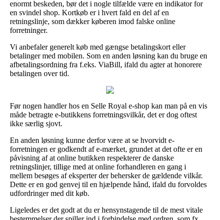
enormt beskeden, bør det i nogle tilfælde være en indikator for
en svindel shop. Kortkøb er i hvert fald en del af en
retningslinje, som dækker køberen imod falske online
forretninger.
Vi anbefaler generelt køb med gængse betalingskort eller
betalinger med mobilen. Som en anden løsning kan du bruge en
afbetalingsordning fra f.eks. ViaBill, ifald du agter at honorere
betalingen over tid.
Før nogen handler hos en Selle Royal e-shop kan man på en vis
måde betragte e-butikkens forretningsvilkår, det er dog oftest
ikke særlig sjovt.
En anden løsning kunne derfor være at se hvorvidt e-
forretningen er godkendt af e-mærket, grundet at det ofte er en
påvisning af at online butikken respekterer de danske
retningslinjer, tillige med at online forhandleren en gang i
mellem besøges af eksperter der behersker de gældende vilkår.
Dette er en god genvej til en hjælpende hånd, ifald du forvoldes
udfordringer med dit køb.
Ligeledes er det godt at du er hensynstagende til de mest vitale
bestemmelser der spiller ind i forbindelse med ordren, som fx