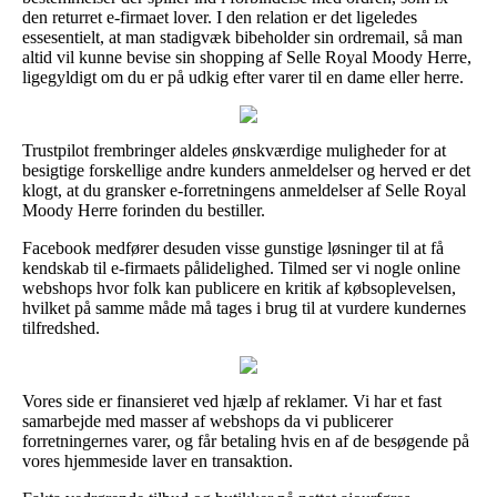
den returret e-firmaet lover. I den relation er det ligeledes
essesentielt, at man stadigvæk bibeholder sin ordremail, så man
altid vil kunne bevise sin shopping af Selle Royal Moody Herre,
ligegyldigt om du er på udkig efter varer til en dame eller herre.
Trustpilot frembringer aldeles ønskværdige muligheder for at
besigtige forskellige andre kunders anmeldelser og herved er det
klogt, at du gransker e-forretningens anmeldelser af Selle Royal
Moody Herre forinden du bestiller.
Facebook medfører desuden visse gunstige løsninger til at få
kendskab til e-firmaets pålidelighed. Tilmed ser vi nogle online
webshops hvor folk kan publicere en kritik af købsoplevelsen,
hvilket på samme måde må tages i brug til at vurdere kundernes
tilfredshed.
Vores side er finansieret ved hjælp af reklamer. Vi har et fast
samarbejde med masser af webshops da vi publicerer
forretningernes varer, og får betaling hvis en af de besøgende på
vores hjemmeside laver en transaktion.