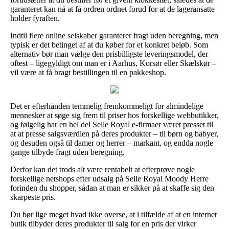
garanteret kan nå at få ordren ordnet forud for at de lageransatte
holder fyraften.
Indtil flere online selskaber garanterer fragt uden beregning, men
typisk er det betinget af at du køber for et konkret beløb. Som
alternativ bør man vælge den prisbilligste leveringsmodel, der
oftest – ligegyldigt om man er i Aarhus, Korsør eller Skælskør –
vil være at få bragt bestillingen til en pakkeshop.
Det er efterhånden temmelig fremkommeligt for almindelige
mennesker at søge sig frem til priser hos forskellige webbutikker,
og følgelig har en hel del Selle Royal e-firmaer været presset til
at at presse salgsværdien på deres produkter – til børn og babyer,
og desuden også til damer og herrer – markant, og endda nogle
gange tilbyde fragt uden beregning.
Derfor kan det trods alt være rentabelt at efterprøve nogle
forskellige netshops efter udsalg på Selle Royal Moody Herre
forinden du shopper, sådan at man er sikker på at skaffe sig den
skarpeste pris.
Du bør lige meget hvad ikke overse, at i tilfælde af at en internet
butik tilbyder deres produkter til salg for en pris der virker