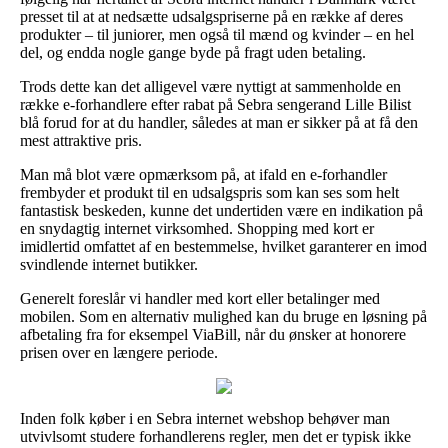
presset til at at nedsætte udsalgspriserne på en række af deres
produkter – til juniorer, men også til mænd og kvinder – en hel
del, og endda nogle gange byde på fragt uden betaling.
Trods dette kan det alligevel være nyttigt at sammenholde en
række e-forhandlere efter rabat på Sebra sengerand Lille Bilist
blå forud for at du handler, således at man er sikker på at få den
mest attraktive pris.
Man må blot være opmærksom på, at ifald en e-forhandler
frembyder et produkt til en udsalgspris som kan ses som helt
fantastisk beskeden, kunne det undertiden være en indikation på
en snydagtig internet virksomhed. Shopping med kort er
imidlertid omfattet af en bestemmelse, hvilket garanterer en imod
svindlende internet butikker.
Generelt foreslår vi handler med kort eller betalinger med
mobilen. Som en alternativ mulighed kan du bruge en løsning på
afbetaling fra for eksempel ViaBill, når du ønsker at honorere
prisen over en længere periode.
Inden folk køber i en Sebra internet webshop behøver man
utvivlsomt studere forhandlerens regler, men det er typisk ikke