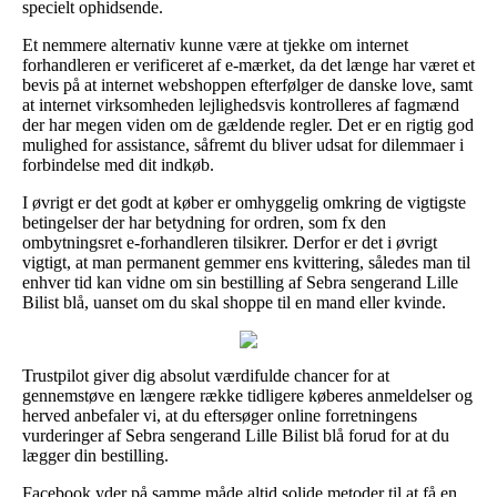
specielt ophidsende.
Et nemmere alternativ kunne være at tjekke om internet
forhandleren er verificeret af e-mærket, da det længe har været et
bevis på at internet webshoppen efterfølger de danske love, samt
at internet virksomheden lejlighedsvis kontrolleres af fagmænd
der har megen viden om de gældende regler. Det er en rigtig god
mulighed for assistance, såfremt du bliver udsat for dilemmaer i
forbindelse med dit indkøb.
I øvrigt er det godt at køber er omhyggelig omkring de vigtigste
betingelser der har betydning for ordren, som fx den
ombytningsret e-forhandleren tilsikrer. Derfor er det i øvrigt
vigtigt, at man permanent gemmer ens kvittering, således man til
enhver tid kan vidne om sin bestilling af Sebra sengerand Lille
Bilist blå, uanset om du skal shoppe til en mand eller kvinde.
Trustpilot giver dig absolut værdifulde chancer for at
gennemstøve en længere række tidligere køberes anmeldelser og
herved anbefaler vi, at du eftersøger online forretningens
vurderinger af Sebra sengerand Lille Bilist blå forud for at du
lægger din bestilling.
Facebook yder på samme måde altid solide metoder til at få en