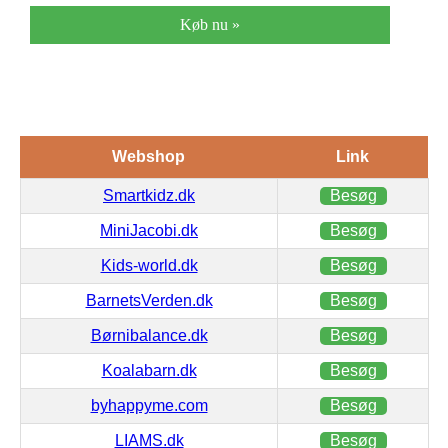
Køb nu »
Webshop
Link
Smartkidz.dk
Besøg
MiniJacobi.dk
Besøg
Kids-world.dk
Besøg
BarnetsVerden.dk
Besøg
Børnibalance.dk
Besøg
Koalabarn.dk
Besøg
byhappyme.com
Besøg
LIAMS.dk
Besøg