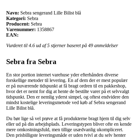
Navn:
Sebra sengerand Lille Bilist blå
Kategori:
Sebra
Producent:
Sebra
Varenummer:
1358867
EAN:
Vurderet til
4.6
ud af 5 stjerner baseret på
49
anmeldelser
Sebra fra Sebra
En stor portion internet varehuse yder efterhånden diverse
forskellige metoder til levering. En af dem der er mest populær
er på nuværende tidspunkt at få bragt ordren til en pakkeshop,
hvor det er nemt for dig at hente de bestilte varer på et selvvalgt
tidspunkt. Den er nemlig yderst simpel, og oftest endvidere den
mindst kostelige leveringsmetode ved køb af Sebra sengerand
Lille Bilist blå.
Du bør lige så vel prøve at få produkterne bragt hjem til dig selv
eller ud på din arbejdsplads. Leveringstypen bliver ofte en kende
mere omkostningsfuld, men tillige usædvanlig ukompliceret.
Den prisbilligste leveringsmåde er uden tvivl at du selv henter