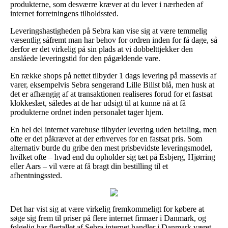
produkterne, som desværre kræver at du lever i nærheden af
internet forretningens tilholdssted.
Leveringshastigheden på Sebra kan vise sig at være temmelig
væsentlig såfremt man har behov for ordren inden for få dage, så
derfor er det virkelig på sin plads at vi dobbelttjekker den
anslåede leveringstid for den pågældende vare.
En række shops på nettet tilbyder 1 dags levering på massevis af
varer, eksempelvis Sebra sengerand Lille Bilist blå, men husk at
det er afhængig af at transaktionen realiseres forud for et fastsat
klokkeslæt, således at de har udsigt til at kunne nå at få
produkterne ordnet inden personalet tager hjem.
En hel del internet varehuse tilbyder levering uden betaling, men
ofte er det påkrævet at der erhverves for en fastsat pris. Som
alternativ burde du gribe den mest prisbevidste leveringsmodel,
hvilket ofte – hvad end du opholder sig tæt på Esbjerg, Hjørring
eller Aars – vil være at få bragt din bestilling til et
afhentningssted.
Det har vist sig at være virkelig fremkommeligt for købere at
søge sig frem til priser på flere internet firmaer i Danmark, og
følgelig har flertallet af Sebra internet handler i Danmark været