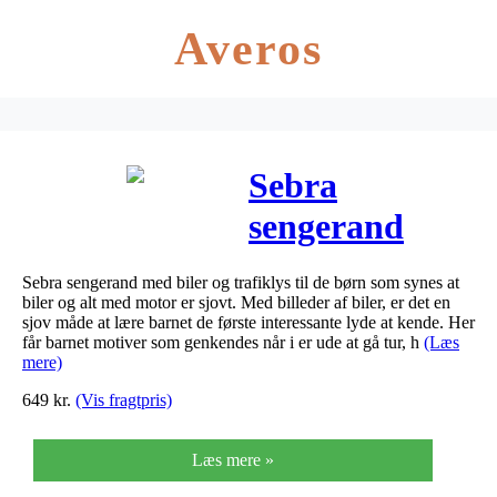
Averos
Sebra
sengerand
Lille Bilist blå
Sebra sengerand med biler og trafiklys til de børn som synes at
biler og alt med motor er sjovt. Med billeder af biler, er det en
sjov måde at lære barnet de første interessante lyde at kende. Her
får barnet motiver som genkendes når i er ude at gå tur, h
(Læs
mere)
649
kr.
(Vis fragtpris)
Læs mere »