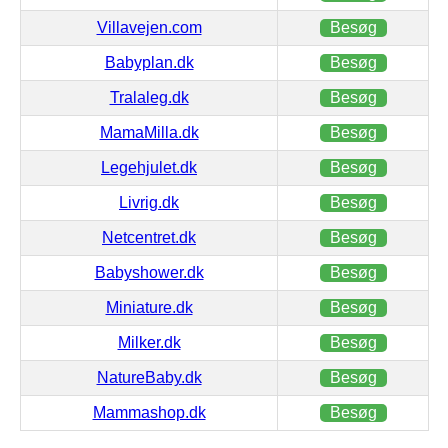
Villavejen.com
Besøg
Babyplan.dk
Besøg
Tralaleg.dk
Besøg
MamaMilla.dk
Besøg
Legehjulet.dk
Besøg
Livrig.dk
Besøg
Netcentret.dk
Besøg
Babyshower.dk
Besøg
Miniature.dk
Besøg
Milker.dk
Besøg
NatureBaby.dk
Besøg
Mammashop.dk
Besøg