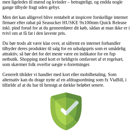
men ligeledes til mænd og kvinder – betragteligt, og endda nogle
gange tilbyde fragt uden gebyr.
Men det kan alligevel blive rentabelt at inspicere forskellige internet
firmaer efter rabat på Seasucker HUSKE 9x100mm Quick Release
inkl. pind forud for at du gennemfører dit køb, sådan at man ikke er i
tvivl om at få fat i den laveste pris.
Du bør trods alt være klar over, at såfremt en internet forhandler
tilbyder deres produkter til salg for en udsalgspris som er umådelig
attraktiv, så bør det for det meste være en indikator for en fup
netbutik. Shopping med kort er heldigvis omfavnet af et regelsæt,
som skærmer folk overfor uægte e-forretninger.
Generelt tilråder vi handler med kort eller mobilbetaling. Som
alternativ kan du drage nytte af en afdragsordning som fx ViaBill, i
tilfælde af at du har til hensigt at dække beløbet senere.