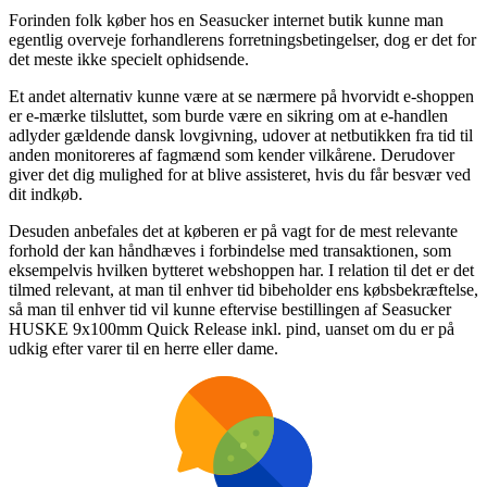
Forinden folk køber hos en Seasucker internet butik kunne man
egentlig overveje forhandlerens forretningsbetingelser, dog er det for
det meste ikke specielt ophidsende.
Et andet alternativ kunne være at se nærmere på hvorvidt e-shoppen
er e-mærke tilsluttet, som burde være en sikring om at e-handlen
adlyder gældende dansk lovgivning, udover at netbutikken fra tid til
anden monitoreres af fagmænd som kender vilkårene. Derudover
giver det dig mulighed for at blive assisteret, hvis du får besvær ved
dit indkøb.
Desuden anbefales det at køberen er på vagt for de mest relevante
forhold der kan håndhæves i forbindelse med transaktionen, som
eksempelvis hvilken bytteret webshoppen har. I relation til det er det
tilmed relevant, at man til enhver tid bibeholder ens købsbekræftelse,
så man til enhver tid vil kunne eftervise bestillingen af Seasucker
HUSKE 9x100mm Quick Release inkl. pind, uanset om du er på
udkig efter varer til en herre eller dame.