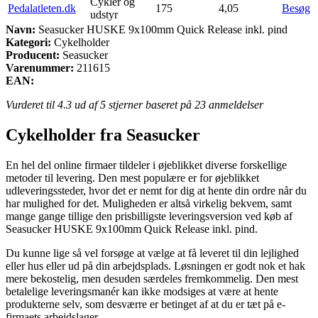
Cykler og
Pedalatleten.dk
175
4,05
Besøg
udstyr
Navn:
Seasucker HUSKE 9x100mm Quick Release inkl. pind
Kategori:
Cykelholder
Producent:
Seasucker
Varenummer:
211615
EAN:
Vurderet til
4.3
ud af 5 stjerner baseret på
23
anmeldelser
Cykelholder fra Seasucker
En hel del online firmaer tildeler i øjeblikket diverse forskellige
metoder til levering. Den mest populære er for øjeblikket
udleveringssteder, hvor det er nemt for dig at hente din ordre når du
har mulighed for det. Muligheden er altså virkelig bekvem, samt
mange gange tillige den prisbilligste leveringsversion ved køb af
Seasucker HUSKE 9x100mm Quick Release inkl. pind.
Du kunne lige så vel forsøge at vælge at få leveret til din lejlighed
eller hus eller ud på din arbejdsplads. Løsningen er godt nok et hak
mere bekostelig, men desuden særdeles fremkommelig. Den mest
betalelige leveringsmanér kan ikke modsiges at være at hente
produkterne selv, som desværre er betinget af at du er tæt på e-
firmaets arbejdslager.