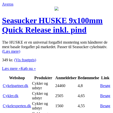
Averos
Seasucker HUSKE 9x100mm
Quick Release inkl. pind
The HUSKE er en universal forgaffel montering som håndterer de
mest basale forgafler på markedet. Passer til Seasucker cykelstativ.
(Læs mere)
349
kr.
(Vis fragtpris)
Læs mere »
Køb nu »
Webshop
Produkter
Anmeldelser
Bedømmelse
Link
Cykler og
Cykelpartner.dk
24460
4,8
Besøg
udstyr
Cykler og
Cykler.dk
2505
4,65
Besøg
udstyr
Cykler og
Cykelexperten.dk
1560
4,55
Besøg
udstyr