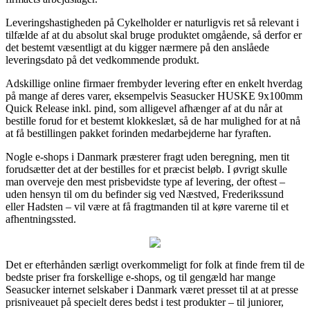
Leveringshastigheden på Cykelholder er naturligvis ret så relevant i
tilfælde af at du absolut skal bruge produktet omgående, så derfor er
det bestemt væsentligt at du kigger nærmere på den anslåede
leveringsdato på det vedkommende produkt.
Adskillige online firmaer frembyder levering efter en enkelt hverdag
på mange af deres varer, eksempelvis Seasucker HUSKE 9x100mm
Quick Release inkl. pind, som alligevel afhænger af at du når at
bestille forud for et bestemt klokkeslæt, så de har mulighed for at nå
at få bestillingen pakket forinden medarbejderne har fyraften.
Nogle e-shops i Danmark præsterer fragt uden beregning, men tit
forudsætter det at der bestilles for et præcist beløb. I øvrigt skulle
man overveje den mest prisbevidste type af levering, der oftest –
uden hensyn til om du befinder sig ved Næstved, Frederikssund
eller Hadsten – vil være at få fragtmanden til at køre varerne til et
afhentningssted.
Det er efterhånden særligt overkommeligt for folk at finde frem til de
bedste priser fra forskellige e-shops, og til gengæld har mange
Seasucker internet selskaber i Danmark været presset til at at presse
prisniveauet på specielt deres bedst i test produkter – til juniorer,