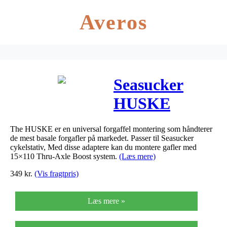
Averos
Seasucker
HUSKE
15x110mm
The HUSKE er en universal forgaffel montering som håndterer
Thru-Axle
de mest basale forgafler på markedet. Passer til Seasucker
cykelstativ, Med disse adaptere kan du montere gafler med
Boost
15×110 Thru-Axle Boost system.
(Læs mere)
349
kr.
(Vis fragtpris)
Adaptere
Læs mere »