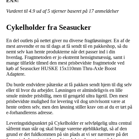
EAN:
Vurderet til
4.9
ud af 5 stjerner baseret på
17
anmeldelser
Cykelholder fra Seasucker
En del outlets på nettet giver nu diverse fragtløsninger. En af de
mest anvendte er nu til dags at få sendt til en pakkeshop, så du
nemt selv kan hente produkterne når det passer ind i din
hverdag. Fragtmetoden er jo ekstremt hensigtsmæssig, samt i
mange tilfælde tilmed den mest prisbevidste fragtmetode ved
køb af Seasucker HUSKE 15x110mm Thru-Axle Boost
Adaptere.
Du burde endvidere påtænke at få pakken sendt hjem til dig selv
eller til hvor du arbejder. Løsningen er almindeligvis en lille
smule mindre prisbillig, men til gengæld ultra ligetil. Den mest
prisbevidste mulighed for levering vil dog utvivlsomt være at
hente ordren selv, men den løsning stiller krav om at du er tæt på
e-forhandlerens adresse.
Leveringstidspunktet på Cykelholder er selvfølgelig ultra central
såfremt man står og skal bruge varerne øjeblikkeligt, så af den
grund er det fuldkommen på sin plads at vi ser nærmere på det