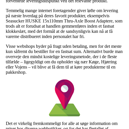
forventede leveringstidspunkt ved det relevante produkt.
Temmelig mange internet foretagender giver løfte om levering
på næste hverdag på deres favorit produkter, eksempelvis
Seasucker HUSKE 15x110mm Thru-Axle Boost Adaptere, som
trods alt er forudsat at handlen gemmenføres inden et fastsat
klokkeslæt, med det formål at de sandsynligvis kan nå at få
varerne distribueret inden personalet har fri.
Visse webshops byder på fragt uden betaling, men for det meste
kun såfremt du bestiller for en fastsat sum. Alternativt burde man
overveje den mindst kostelige leveringsmetode, der i de fleste
tilfælde – ligegyldigt om du opholder sig nær Køge, Hjørring
eller Vojens – vil blive at få dem til at køre produkterne til en
pakkeshop.
Det er virkelig fremkommeligt for alle at søge information om
priser hos diverse webbutikker, og for det har flertallet af