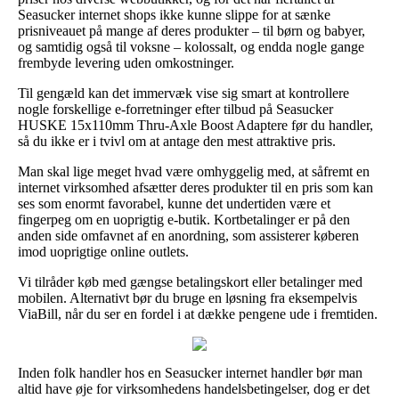
Seasucker internet shops ikke kunne slippe for at sænke
prisniveauet på mange af deres produkter – til børn og babyer,
og samtidig også til voksne – kolossalt, og endda nogle gange
frembyde levering uden omkostninger.
Til gengæld kan det immervæk vise sig smart at kontrollere
nogle forskellige e-forretninger efter tilbud på Seasucker
HUSKE 15x110mm Thru-Axle Boost Adaptere før du handler,
så du ikke er i tvivl om at antage den mest attraktive pris.
Man skal lige meget hvad være omhyggelig med, at såfremt en
internet virksomhed afsætter deres produkter til en pris som kan
ses som enormt favorabel, kunne det undertiden være et
fingerpeg om en uoprigtig e-butik. Kortbetalinger er på den
anden side omfavnet af en anordning, som assisterer køberen
imod uoprigtige online outlets.
Vi tilråder køb med gængse betalingskort eller betalinger med
mobilen. Alternativt bør du bruge en løsning fra eksempelvis
ViaBill, når du ser en fordel i at dække pengene ude i fremtiden.
Inden folk handler hos en Seasucker internet handler bør man
altid have øje for virksomhedens handelsbetingelser, dog er det