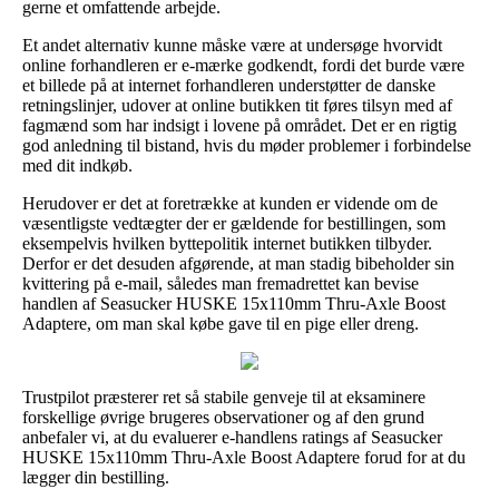
gerne et omfattende arbejde.
Et andet alternativ kunne måske være at undersøge hvorvidt
online forhandleren er e-mærke godkendt, fordi det burde være
et billede på at internet forhandleren understøtter de danske
retningslinjer, udover at online butikken tit føres tilsyn med af
fagmænd som har indsigt i lovene på området. Det er en rigtig
god anledning til bistand, hvis du møder problemer i forbindelse
med dit indkøb.
Herudover er det at foretrække at kunden er vidende om de
væsentligste vedtægter der er gældende for bestillingen, som
eksempelvis hvilken byttepolitik internet butikken tilbyder.
Derfor er det desuden afgørende, at man stadig bibeholder sin
kvittering på e-mail, således man fremadrettet kan bevise
handlen af Seasucker HUSKE 15x110mm Thru-Axle Boost
Adaptere, om man skal købe gave til en pige eller dreng.
Trustpilot præsterer ret så stabile genveje til at eksaminere
forskellige øvrige brugeres observationer og af den grund
anbefaler vi, at du evaluerer e-handlens ratings af Seasucker
HUSKE 15x110mm Thru-Axle Boost Adaptere forud for at du
lægger din bestilling.