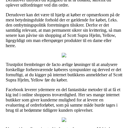
oplever udfordringer ved din ordre.
Derudover kan det være til hjælp at køber er opmærksom på de
mest betydningsfulde forhold der er gældende for købet, f.eks.
den ombytningspolitik forretningen tilsikrer. Derfor er det
samtidig relevant, at man permanent sikrer sin kvittering, så man
senere kan påvise sin shopping af Scott Supra Hjelm, Yellow,
ligegyldigt om man efterspørger produkter til en dame eller
herre.
Trustpilot frembringer de facto ærlige løsninger til at analysere
forskellige forhenværende køberes synspunkter og derved er det
fornuftigt, at du kigger på internet butikkens anmeldelser af Scott
Supra Hjelm, Yellow før du køber.
Facebook leverer ydermere en del fantastiske metoder til at få et
kig ind i online shoppens troværdighed. Her ses mange internet
butikker som giver kunderne mulighed for at levere en
evaluering af ordreforløbet, som på samme måde burde tages i
brug til at bedømme tidligere kunders oplevelser.