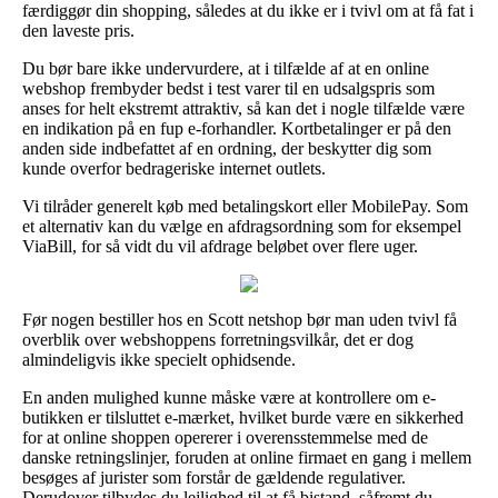
færdiggør din shopping, således at du ikke er i tvivl om at få fat i
den laveste pris.
Du bør bare ikke undervurdere, at i tilfælde af at en online
webshop frembyder bedst i test varer til en udsalgspris som
anses for helt ekstremt attraktiv, så kan det i nogle tilfælde være
en indikation på en fup e-forhandler. Kortbetalinger er på den
anden side indbefattet af en ordning, der beskytter dig som
kunde overfor bedrageriske internet outlets.
Vi tilråder generelt køb med betalingskort eller MobilePay. Som
et alternativ kan du vælge en afdragsordning som for eksempel
ViaBill, for så vidt du vil afdrage beløbet over flere uger.
Før nogen bestiller hos en Scott netshop bør man uden tvivl få
overblik over webshoppens forretningsvilkår, det er dog
almindeligvis ikke specielt ophidsende.
En anden mulighed kunne måske være at kontrollere om e-
butikken er tilsluttet e-mærket, hvilket burde være en sikkerhed
for at online shoppen opererer i overensstemmelse med de
danske retningslinjer, foruden at online firmaet en gang i mellem
besøges af jurister som forstår de gældende regulativer.
Derudover tilbydes du lejlighed til at få bistand, såfremt du