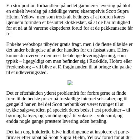
En stor portion forhandlere på nettet garanterer levering på blot
en enkelt hverdag på adskillige varer, eksempelvis Scott Supra
Hjelm, Yellow, men som trods alt betinges af at ordren køres
igennem forinden et besluttet klokkeslæt, så at de har mulighed
for at nå at få varerne ekspederet forud for at de pakkeansatte får
fri.
Enkelte webshops tilbyder gratis fragt, men i de fleste tilfælde er
det under betingelse af at der handles for en fastsat sum. Ellers
kunne du overveje den mest betalelige leveringsløsning, som
typisk – ligegyldigt om man befinder sig i Roskilde, Hobro eller
Fredensborg – vil blive at få fragtmanden til at bringe din pakke
til et udleveringssted.
Det er efterhånden yderst problemfrit for forbrugerne at finde
frem til de bedste priser på forskellige internet selskaber, og til
gengæld har en hel del Scott netbutikker været tvunget til at
trykke salgsværdien på specielt deres bedst i test produkter – til
børn og babyer, og samtidig også til voksne – voldsomt, og
endda nogle gange præstere levering uden betaling.
Det kan dog imidlertid blive indbringende at inspicere et par e-
firmaer efter rabat på Scott Supra Hjelm, Yellow forud for at du