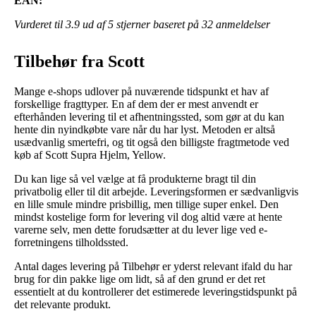
EAN:
Vurderet til
3.9
ud af 5 stjerner baseret på
32
anmeldelser
Tilbehør fra Scott
Mange e-shops udlover på nuværende tidspunkt et hav af
forskellige fragttyper. En af dem der er mest anvendt er
efterhånden levering til et afhentningssted, som gør at du kan
hente din nyindkøbte vare når du har lyst. Metoden er altså
usædvanlig smertefri, og tit også den billigste fragtmetode ved
køb af Scott Supra Hjelm, Yellow.
Du kan lige så vel vælge at få produkterne bragt til din
privatbolig eller til dit arbejde. Leveringsformen er sædvanligvis
en lille smule mindre prisbillig, men tillige super enkel. Den
mindst kostelige form for levering vil dog altid være at hente
varerne selv, men dette forudsætter at du lever lige ved e-
forretningens tilholdssted.
Antal dages levering på Tilbehør er yderst relevant ifald du har
brug for din pakke lige om lidt, så af den grund er det ret
essentielt at du kontrollerer det estimerede leveringstidspunkt på
det relevante produkt.