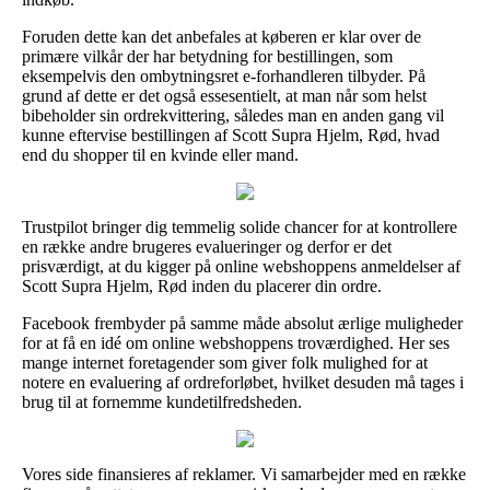
Foruden dette kan det anbefales at køberen er klar over de
primære vilkår der har betydning for bestillingen, som
eksempelvis den ombytningsret e-forhandleren tilbyder. På
grund af dette er det også essesentielt, at man når som helst
bibeholder sin ordrekvittering, således man en anden gang vil
kunne eftervise bestillingen af Scott Supra Hjelm, Rød, hvad
end du shopper til en kvinde eller mand.
Trustpilot bringer dig temmelig solide chancer for at kontrollere
en række andre brugeres evalueringer og derfor er det
prisværdigt, at du kigger på online webshoppens anmeldelser af
Scott Supra Hjelm, Rød inden du placerer din ordre.
Facebook frembyder på samme måde absolut ærlige muligheder
for at få en idé om online webshoppens troværdighed. Her ses
mange internet foretagender som giver folk mulighed for at
notere en evaluering af ordreforløbet, hvilket desuden må tages i
brug til at fornemme kundetilfredsheden.
Vores side finansieres af reklamer. Vi samarbejder med en række