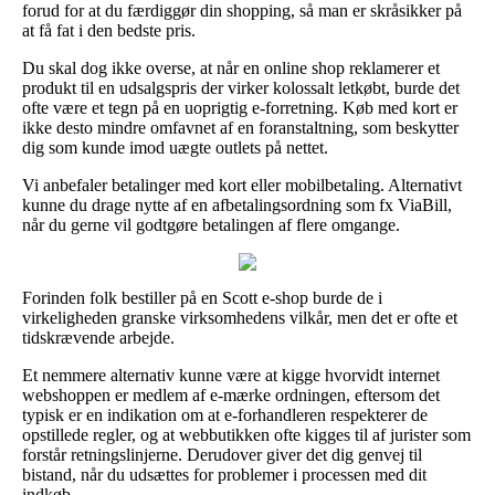
forud for at du færdiggør din shopping, så man er skråsikker på
at få fat i den bedste pris.
Du skal dog ikke overse, at når en online shop reklamerer et
produkt til en udsalgspris der virker kolossalt letkøbt, burde det
ofte være et tegn på en uoprigtig e-forretning. Køb med kort er
ikke desto mindre omfavnet af en foranstaltning, som beskytter
dig som kunde imod uægte outlets på nettet.
Vi anbefaler betalinger med kort eller mobilbetaling. Alternativt
kunne du drage nytte af en afbetalingsordning som fx ViaBill,
når du gerne vil godtgøre betalingen af flere omgange.
Forinden folk bestiller på en Scott e-shop burde de i
virkeligheden granske virksomhedens vilkår, men det er ofte et
tidskrævende arbejde.
Et nemmere alternativ kunne være at kigge hvorvidt internet
webshoppen er medlem af e-mærke ordningen, eftersom det
typisk er en indikation om at e-forhandleren respekterer de
opstillede regler, og at webbutikken ofte kigges til af jurister som
forstår retningslinjerne. Derudover giver det dig genvej til
bistand, når du udsættes for problemer i processen med dit
indkøb.