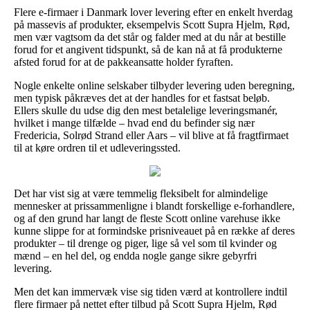
Flere e-firmaer i Danmark lover levering efter en enkelt hverdag
på massevis af produkter, eksempelvis Scott Supra Hjelm, Rød,
men vær vagtsom da det står og falder med at du når at bestille
forud for et angivent tidspunkt, så de kan nå at få produkterne
afsted forud for at de pakkeansatte holder fyraften.
Nogle enkelte online selskaber tilbyder levering uden beregning,
men typisk påkræves det at der handles for et fastsat beløb.
Ellers skulle du udse dig den mest betalelige leveringsmanér,
hvilket i mange tilfælde – hvad end du befinder sig nær
Fredericia, Solrød Strand eller Aars – vil blive at få fragtfirmaet
til at køre ordren til et udleveringssted.
Det har vist sig at være temmelig fleksibelt for almindelige
mennesker at prissammenligne i blandt forskellige e-forhandlere,
og af den grund har langt de fleste Scott online varehuse ikke
kunne slippe for at formindske prisniveauet på en række af deres
produkter – til drenge og piger, lige så vel som til kvinder og
mænd – en hel del, og endda nogle gange sikre gebyrfri
levering.
Men det kan immervæk vise sig tiden værd at kontrollere indtil
flere firmaer på nettet efter tilbud på Scott Supra Hjelm, Rød