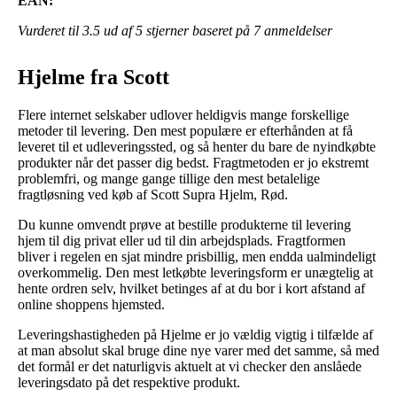
EAN:
Vurderet til
3.5
ud af 5 stjerner baseret på
7
anmeldelser
Hjelme fra Scott
Flere internet selskaber udlover heldigvis mange forskellige
metoder til levering. Den mest populære er efterhånden at få
leveret til et udleveringssted, og så henter du bare de nyindkøbte
produkter når det passer dig bedst. Fragtmetoden er jo ekstremt
problemfri, og mange gange tillige den mest betalelige
fragtløsning ved køb af Scott Supra Hjelm, Rød.
Du kunne omvendt prøve at bestille produkterne til levering
hjem til dig privat eller ud til din arbejdsplads. Fragtformen
bliver i regelen en sjat mindre prisbillig, men endda ualmindeligt
overkommelig. Den mest letkøbte leveringsform er unægtelig at
hente ordren selv, hvilket betinges af at du bor i kort afstand af
online shoppens hjemsted.
Leveringshastigheden på Hjelme er jo vældig vigtig i tilfælde af
at man absolut skal bruge dine nye varer med det samme, så med
det formål er det naturligvis aktuelt at vi checker den anslåede
leveringsdato på det respektive produkt.